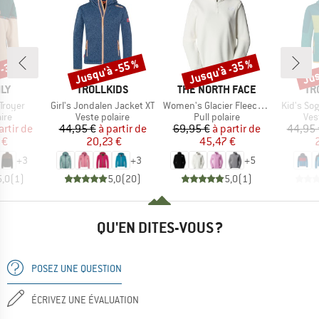
 -35 %
Jusqu'à -55 %
Jusqu'à -35 %
Jus
Remise
Remise
Rem
E
MARQUE
MARQUE
MA
ILY
TROLLKIDS
THE NORTH FACE
TR
Article
Article
Article
Troyer
Girl's Jondalen Jacket XT
Women's Glacier Fleece 1/4 Zip Jacket
Kid's So
 group
Product group
Product group
Pro
aire
Veste polaire
Pull polaire
Ves
ix
ix réduit
Prix
Prix réduit
Prix
Prix réduit
artir de
44,95 €
à partir de
69,95 €
à partir de
44,95 
 €
20,23 €
45,47 €
+
3
+
3
+
5
5,0
(
1
)
5,0
(
20
)
5,0
(
1
)
QU'EN DITES-VOUS ?
POSEZ UNE QUESTION
ÉCRIVEZ UNE ÉVALUATION