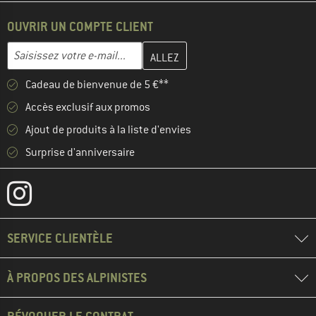
OUVRIR UN COMPTE CLIENT
Entrez votre adresse e-mail ici et créez votre compte client à la 
Adresse e-mail
Cadeau de bienvenue de 5 €**
Accès exclusif aux promos
Ajout de produits à la liste d'envies
Surprise d'anniversaire
SERVICE CLIENTÈLE
À PROPOS DES ALPINISTES