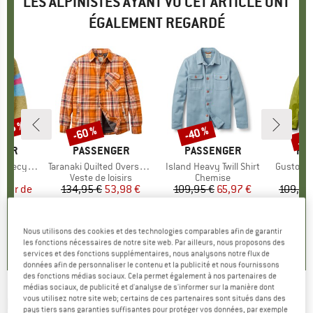
LES ALPINISTES AYANT VU CET ARTICLE ONT
ÉGALEMENT REGARDÉ
 -35 %
Jus
-60 %
-40 %
Remise
Remise
Rem
GER
MARQUE
PASSENGER
MARQUE
PASSENGER
MA
PA
ted Cardigan
Article
Taranaki Quilted Overshirt
Article
Island Heavy Twill Shirt
Article
Gusto Wi
t group
an
Product group
Veste de loisirs
Product group
Chemise
Pr
Co
artir de
ix
ix réduit
134,95 €
Prix
Prix réduit
53,98 €
109,95 €
Prix
Prix réduit
65,97 €
109,95
 €
6
0,0
(
0
)
5,0
(
1
)
Nous utilisons des cookies et des technologies comparables afin de garantir
3,0
(
1
)
les fonctions nécessaires de notre site web. Par ailleurs, nous proposons des
services et des fonctions supplémentaires, nous analysons notre flux de
données afin de personnaliser le contenu et la publicité et nous fournissons
des fonctions médias sociaux. Cela permet également à nos partenaires de
médias sociaux, de publicité et d'analyse de s'informer sur la manière dont
vous utilisez notre site web; certains de ces partenaires sont situés dans des
PASSENGER
-
Ventura 1/2 Zip Recycled
pays tiers sans garanties suffisantes pour protéger vos données, par exemple