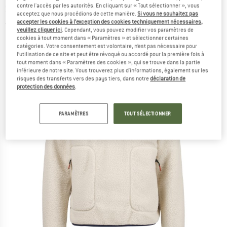
contre l'accès par les autorités. En cliquant sur « Tout sélectionner », vous
Sherpa Fleece - Pull polaire
acceptez que nous procédions de cette manière.
Si vous ne souhaitez pas
accepter les cookies à l’exception des cookies techniquement nécessaires,
(0)
veuillez cliquer ici
. Cependant, vous pouvez modifier vos paramètres de
cookies à tout moment dans « Paramètres » et sélectionner certaines
catégories. Votre consentement est volontaire, n’est pas nécessaire pour
l’utilisation de ce site et peut être révoqué ou accordé pour la première fois à
tout moment dans « Paramètres des cookies », qui se trouve dans la partie
inférieure de notre site. Vous trouverez plus d'informations, également sur les
risques des transferts vers des pays tiers, dans notre
déclaration de
protection des données
.
PARAMÈTRES
TOUT SÉLECTIONNER