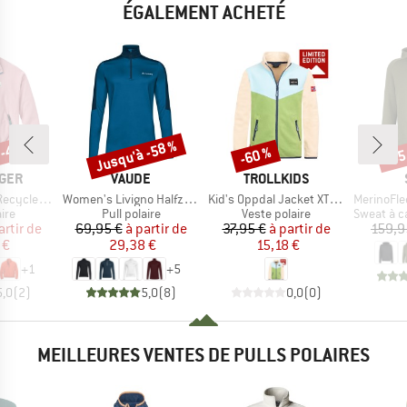
ÉGALEMENT ACHETÉ
 -45 %
Jusqu'à -58 %
-60 %
-55
Remise
Remise
Rem
MARQUE
MARQUE
GER
VAUDE
TROLLKIDS
Article
Article
Article
olartec Fleece
Women's Livigno Halfzip II
Kid's Oppdal Jacket XT Exclusive
MerinoFleece240
 group
Product group
Product group
Product g
aire
Pull polaire
Veste polaire
Sweat à cap
ix
ix réduit
Prix
Prix réduit
Prix
Prix réduit
artir de
69,95 €
à partir de
37,95 €
à partir de
159,9
 €
29,38 €
15,18 €
+
1
+
5
5,0
(
2
)
5,0
(
8
)
0,0
(
0
)
MEILLEURES VENTES DE PULLS POLAIRES