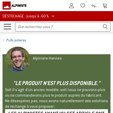
Vers le compte client
Vers 
Vers la liste d'env
Vers le com
DÉSTOCKAGE : jusqu'à -60 %
DÉSTOCKAGE : jusqu'à -60 % »
Pulls polaires
Alpiniste Hannes
"LE PRODUIT N'EST PLUS DISPONIBLE."
Soit il s'agit d'un ancien modèle, soit nous ne pouvons plus
ou ne commanderons plus le produit auprès du fabricant.
Ne désespérez pas, nous avons naturellement des solutions
de rechange à vous proposer :