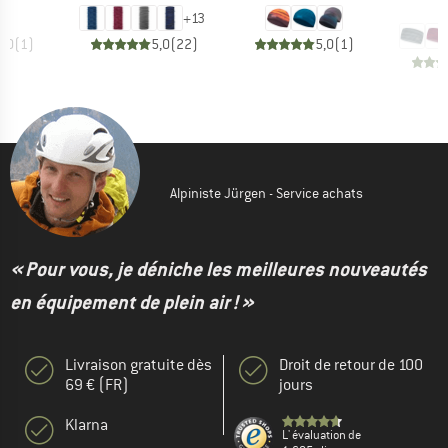
1
+
13
5,0
(
1
)
5,0
(
22
)
5,0
(
1
)
Alpiniste Jürgen - Service achats
« Pour vous, je déniche les meilleures nouveautés
en équipement de plein air ! »
Livraison gratuite dès
Droit de retour de 100
69 € (FR)
jours
Klarna
L' évaluation de