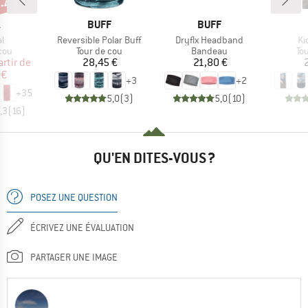
 -40 %
QUE
MARQUE
MARQUE
.
BUFF
BUFF
Article
Article
Art
al
Reversible Polar Buff
Dryflx Headband
Ki
 group
Product group
Product group
Pr
cou
Tour de cou
Bandeau
To
ix
ix réduit
Prix
Prix
artir de
28,45 €
21,80 €
 €
+
3
+
2
+
35
5,0
(
3
)
5,0
(
10
)
,3
(
16
)
QU'EN DITES-VOUS ?
POSEZ UNE QUESTION
ÉCRIVEZ UNE ÉVALUATION
PARTAGER UNE IMAGE