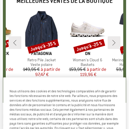
MEILLEURES VENTES DE LA BOUTIQUE
 -30 %
Jusqu'à -35 %
Jusqu'à -25 %
Jus
Remise
Remise
Rem
TOCK
MARQUE
PATAGONIA
MARQUE
ON
MA
HEB
 BF
Article
Retro Pile Jacket
Article
Women's Cloud 6
Article
MerinoMix150 Pi
t group
es
Product group
Veste polaire
Product group
Baskets
Produ
Haut 
artir de
ix
ix réduit
149,95 €
à partir de
Prix
Prix réduit
159,95 €
à partir de
Prix
Prix réduit
59,95 
 €
97,47 €
119,96 €
2
+
6
+
1
+
9
,8
(
20
)
4,6
(
71
)
4,7
(
48
)
Nous utilisons des cookies et des technologies comparables afin de garantir
les fonctions nécessaires de notre site web. Par ailleurs, nous proposons des
services et des fonctions supplémentaires, nous analysons notre flux de
données afin de personnaliser le contenu et la publicité et nous fournissons
des fonctions médias sociaux. Cela permet également à nos partenaires de
médias sociaux, de publicité et d'analyse de s'informer sur la manière dont
P.A.C.
-
Merino Kesara Scarf - Écharpe
vous utilisez notre site web; certains de ces partenaires sont situés dans des
pays tiers sans garanties suffisantes pour protéger vos données, par exemple
(0)
contre l'accès par les autorités. En cliquant sur « Tout sélectionner », vous