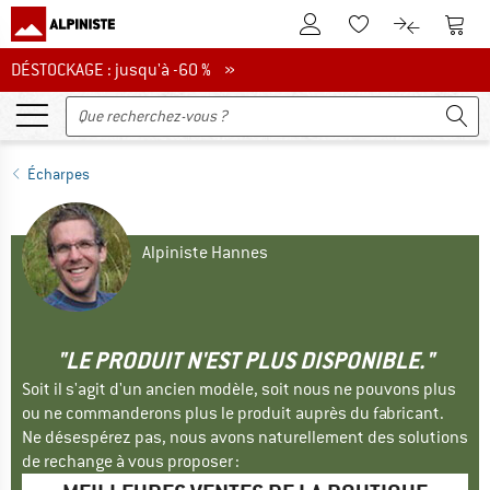
Vers le compte client
Vers 
Vers la liste d'env
Vers le com
DÉSTOCKAGE : jusqu'à -60 %
DÉSTOCKAGE : jusqu'à -60 % »
Écharpes
Alpiniste Hannes
"LE PRODUIT N'EST PLUS DISPONIBLE."
Soit il s'agit d'un ancien modèle, soit nous ne pouvons plus
ou ne commanderons plus le produit auprès du fabricant.
Ne désespérez pas, nous avons naturellement des solutions
de rechange à vous proposer :