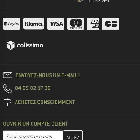
1.685 clients
ENVOYEZ-NOUS UN E-MAIL !
04 65 82 17 36
ACHETEZ CONSCIEMMENT
OUVRIR UN COMPTE CLIENT
Entrez votre adresse e-mail ici et créez votre compte client à la 
Adresse e-mail