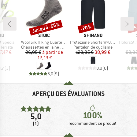
Jusqu'à -55 %
-70 %
-75
Remise
Remise
Rem
E
MARQUE
MARQUE
ID
STOIC
SHIMANO
Article
Article
Article
t Special
Wool Silk Hiking Quarter Socks
Protezione Shorts W/O Liner
HoforsSt. Soft
up
Product group
Product group
 ferrata
Chaussettes en laine mérinos
Pantalon de cyclisme
ix
ix réduit
Prix
Prix réduit
Prix
Prix réduit
7,47 €
26,95 €
à partir de
129,95 €
38,99 €
89,95
12,13 €
4,7
(
3
)
0,0
(
0
)
5,0
(
9
)
APERÇU DES ÉVALUATIONS
100%
5,0
(1)
recommandent ce produit