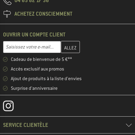
04 65 82 17 36
ACHETEZ CONSCIEMMENT
OUVRIR UN COMPTE CLIENT
Entrez votre adresse e-mail ici et créez votre compte client à la 
Adresse e-mail
Cadeau de bienvenue de 5 €**
Accès exclusif aux promos
Ajout de produits à la liste d'envies
Surprise d'anniversaire
SERVICE CLIENTÈLE