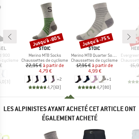
Jusqu'à -80 %
Jusqu'à -75 %
-55
Remise
Remise
Rem
E
MARQUE
MARQUE
MAR
SEL
STOIC
STOIC
HEB
Article
Article
Article
d 900
Merino MTB Socks
Merino MTB Quarter Socks
EvergreenHe. Hikin
Product group
Product group
Product g
e cyclisme
Chaussettes de cyclisme
Chaussettes de cyclisme
Chaussettes
ix
Prix
Prix réduit
Prix
Prix réduit
€
22,95 €
à partir de
17,95 €
à partir de
15,9
4,79 €
4,99 €
+
2
+
1
5,0
(
3
)
4,7
(
63
)
4,7
(
80
)
LES ALPINISTES AYANT ACHETÉ CET ARTICLE ONT
ÉGALEMENT ACHETÉ