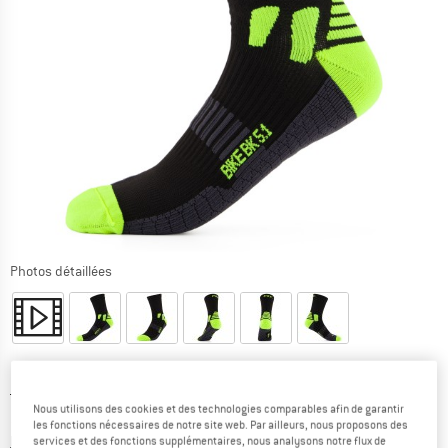
Photos détaillées
Prix initial :
Prix:
12,95
€
Nous utilisons des cookies et des technologies comparables afin de garantir
5,83
€
TVA incl.
les fonctions nécessaires de notre site web. Par ailleurs, nous proposons des
Informations sur les frais de livraison. Ouvre une bo
hors Frais de livraison
services et des fonctions supplémentaires, nous analysons notre flux de