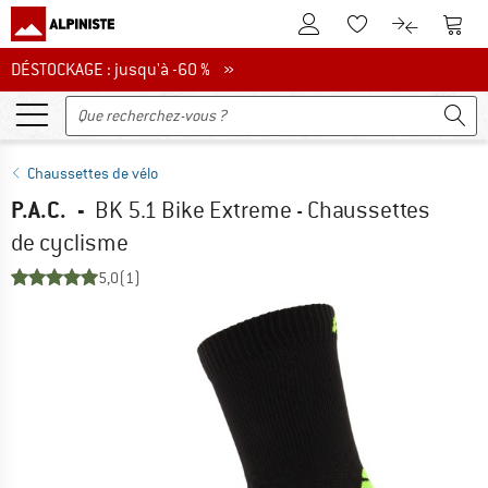
Vers le compte client
Vers 
Vers la liste d'env
Vers le com
DÉSTOCKAGE : jusqu'à -60 %
DÉSTOCKAGE : jusqu'à -60 % »
Chaussettes de vélo
P.A.C.
-
BK 5.1 Bike Extreme - Chaussettes
de cyclisme
5,0
(1)