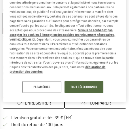
données afin de personnaliser le contenu et la publicité et nous fournissons
des fonctions médias sociaux. Cela permet également à nos partenaires de
Couleur:
Black
médias sociaux, de publicité et d'analyse de s'informer sur la manière dont
vous utilisez notre site web; certains de ces partenaires sont situés dans des
pays tiers sans garanties suffisantes pour protéger vos données, par exemple
contre l'accès par les autorités. En cliquant sur « Tout sélectionner », vous
-55 %
acceptez que nous procédions de cette manière.
Si vous ne souhaitez pas
accepter les cookies à l’exception des cookies techniquement nécessaires,
Sélectionner taille:
veuillez cliquer ici
. Cependant, vous pouvez modifier vos paramètres de
cookies à tout moment dans « Paramètres » et sélectionner certaines
EU
40-43
EU
44-47
catégories. Votre consentement est volontaire, n’est pas nécessaire pour
l’utilisation de ce site et peut être révoqué ou accordé pour la première fois à
Guide des tailles
tout moment dans « Paramètres des cookies », qui se trouve dans la partie
inférieure de notre site. Vous trouverez plus d'informations, également sur les
Le lien s'ouvre dans une boîte d'inf
Délai de livraison: 3-5 jours ouvrables
risques des transferts vers des pays tiers, dans notre
déclaration de
protection des données
.
Quantité:
AJOUTER AU PANIER
PARAMÈTRES
TOUT SÉLECTIONNER
ENREGISTRER
COMPARER
Trouve les infos sur la livrais
Livraison gratuite dès 69 € (FR)
Trouve les informations de paiemen
Droit de retour de 100 jours