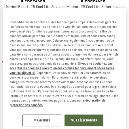
ICEBREAKER
ICEBREAKER
Merino Blend 125 Cool-Lite Sphere S/S Exclusive
Merino 125 Cool-Lite Sphere III Exclu
Haut en mérinos
Haut en mérinos
85,95 €
42,98 €
89,95 €
44,98 €
Nous utilisons des cookies et des technologies comparables afin de garantir
(0)
(0)
les fonctions nécessaires de notre site web. Par ailleurs, nous proposons des
services et des fonctions supplémentaires, nous analysons notre flux de
données afin de personnaliser le contenu et la publicité et nous fournissons
des fonctions médias sociaux. Cela permet également à nos partenaires de
médias sociaux, de publicité et d'analyse de s'informer sur la manière dont
vous utilisez notre site web; certains de ces partenaires sont situés dans des
pays tiers sans garanties suffisantes pour protéger vos données, par exemple
contre l'accès par les autorités. En cliquant sur « Tout sélectionner », vous
-20 %
-45 %
acceptez que nous procédions de cette manière.
Si vous ne souhaitez pas
accepter les cookies à l’exception des cookies techniquement nécessaires,
veuillez cliquer ici
. Cependant, vous pouvez modifier vos paramètres de
cookies à tout moment dans « Paramètres » et sélectionner certaines
catégories. Votre consentement est volontaire, n’est pas nécessaire pour
l’utilisation de ce site et peut être révoqué ou accordé pour la première fois à
tout moment dans « Paramètres des cookies », qui se trouve dans la partie
inférieure de notre site. Vous trouverez plus d'informations, également sur les
risques des transferts vers des pays tiers, dans notre
déclaration de
BERGFREUNDE
SUPER.NATURAL
protection des données
.
Merino155 RömersteinBF. Tee
Hiking Tee Exclusive
Haut en mérinos
Haut en mérinos
PARAMÈTRES
TOUT SÉLECTIONNER
69,95 €
55,96 €
79,95 €
43,97 €