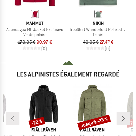
MAMMUT
NIKIN
Aconcagua ML Jacket Exclusive
TreeShirt Wanderlust Relaxed Exclus
Veste polaire
T-shirt
179,95 €
98,97 €
49,95 €
27,47 €
(0)
(0)
LES ALPINISTES ÉGALEMENT REGARDÉ
Jusqu'à -25 %
-22 %
-20
Remise
Remise
Rem
UE
MARQUE
MARQUE
MA
T
FJÄLLRÄVEN
FJÄLLRÄVEN
CO