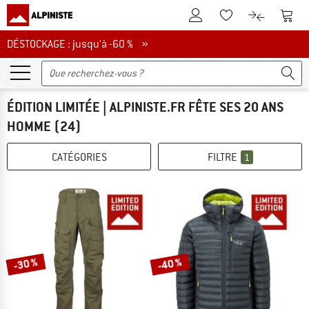
Vers le compte client
Vers 
Vers la liste d'env
Vers le com
DÉSTOCKAGE : jusqu'à -60 %
DÉSTOCKAGE : jusqu'à -60 % »
ÉDITION LIMITÉE | ALPINISTE.FR FÊTE SES 20 ANS
HOMME
(24)
CATÉGORIES
FILTRE
1
-30 %
-40 %