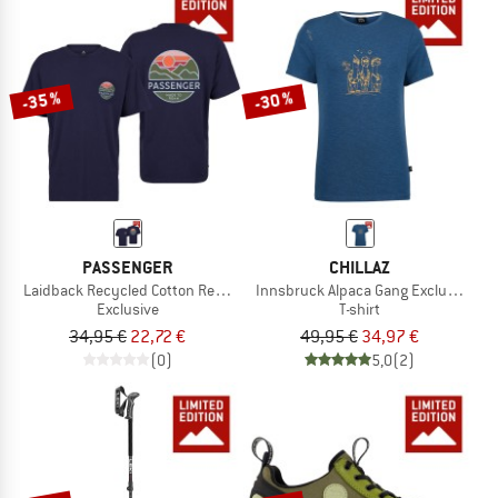
-35 %
-30 %
PASSENGER
CHILLAZ
Laidback Recycled Cotton Relaxed Fit - Exclusive
Innsbruck Alpaca Gang Exclusive
Exclusive
T-shirt
34,95 €
22,72 €
49,95 €
34,97 €
(0)
5,0
(2)