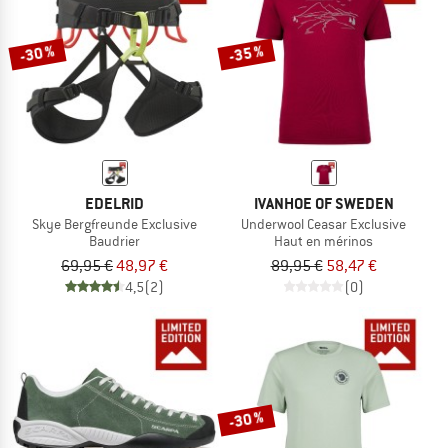
-30 %
-35 %
EDELRID
IVANHOE OF SWEDEN
Skye Bergfreunde Exclusive
Underwool Ceasar Exclusive
Baudrier
Haut en mérinos
69,95 €
48,97 €
89,95 €
58,47 €
4,5
(2)
(0)
-30 %