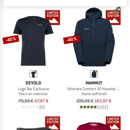
5,0
(2)
(0)
-40 %
-40 %
DEVOLD
MAMMUT
Logo Tee Exclusive
Ultimate Comfort SO Hooded Jacket 
Haut en mérinos
Veste softshell
79,95 €
47,97 €
239,95 €
143,97 €
(0)
5,0
(2)