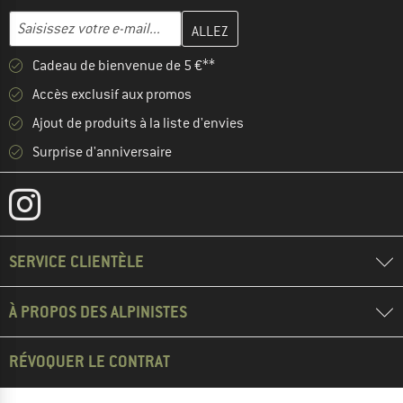
Entrez votre adresse e-mail ici et créez votre compte client à la 
Adresse e-mail
Cadeau de bienvenue de 5 €**
Accès exclusif aux promos
Ajout de produits à la liste d'envies
Surprise d'anniversaire
SERVICE CLIENTÈLE
À PROPOS DES ALPINISTES
RÉVOQUER LE CONTRAT