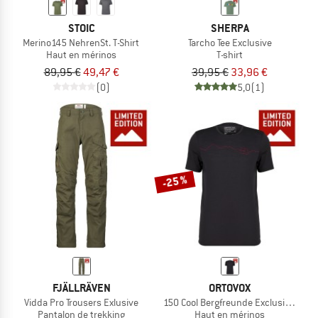
STOIC
SHERPA
Merino145 NehrenSt. T-Shirt
Tarcho Tee Exclusive
Haut en mérinos
T-shirt
89,95 €
49,47 €
39,95 €
33,96 €
(0)
5,0
(1)
-25 %
FJÄLLRÄVEN
ORTOVOX
Vidda Pro Trousers Exlusive
150 Cool Bergfreunde Exclusive TS
Pantalon de trekking
Haut en mérinos