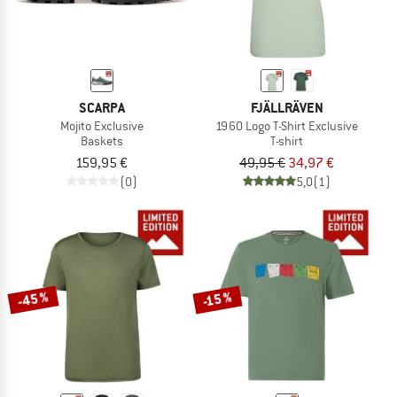
SCARPA
FJÄLLRÄVEN
Mojito Exclusive
1960 Logo T-Shirt Exclusive
Baskets
T-shirt
159,95 €
49,95 €
34,97 €
(0)
5,0
(1)
-45 %
-15 %