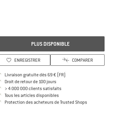
PLUS DISPONIBLE
ENREGISTRER
COMPARER
Trouve les infos sur la livraison 
Livraison gratuite dès 69 € (FR)
Trouve les informations de paiement i
Droit de retour de 100 jours
> 4 000 000 clients satisfaits
Tous les articles disponibles
Trouve toutes les infos
Protection des acheteurs de Trusted Shops