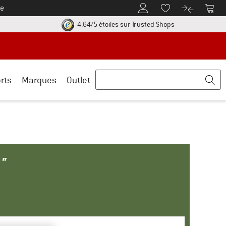
e
Vers le compte client
Vers 
Vers la liste d'env
Vers le com
uve les informations de paiement ici ! Ouvre une boîte d'information
Trouve toutes les i
4.64/5 étoiles
sur Trusted Shops
rts
Marques
Outlet
"