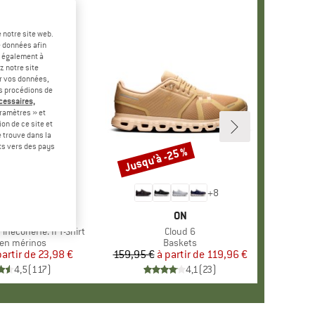
 notre site web.
e données afin
t également à
z notre site
er vos données,
us procédions de
écessaires,
ramètres » et
on de ce site et
 trouve dans la
rts vers des pays
-60 %
Jusqu'à -25 %
Remise
+
4
+
8
RQUE
ER PEAK
MARQUE
ON
ineconeHe. II T-Shirt
Article
Cloud 6
ct group
en mérinos
Product group
Baskets
partir de
Prix
Prix réduit
23,98 €
159,95 €
à partir de
Prix
Prix réduit
119,96 €
4,5
(
117
)
4,1
(
23
)