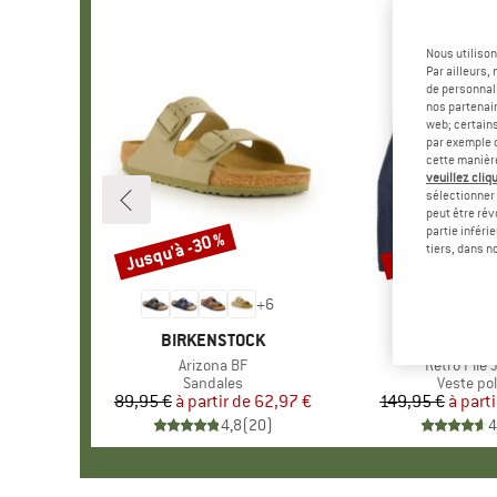
Nous utilison
Par ailleurs
de personnali
nos partenair
web; certain
par exemple c
cette manièr
veuillez cliqu
sélectionner 
peut être rév
partie inféri
Jusqu'à -30 %
Jusqu'à -35 %
Remise
Remise
tiers, dans n
+
6
MARQUE
BIRKENSTOCK
MARQU
PATAGO
Article
Arizona BF
Article
Retro Pile 
Product group
Sandales
Product 
Veste pol
89,95 €
à partir de
Prix
Prix réduit
62,97 €
149,95 €
à parti
Pr
Pr
4,8
(
20
)
4