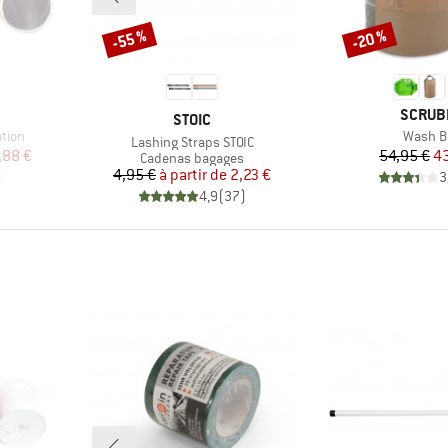
-55 %
-20 %
Remise
Remise
MARQU
SCRUB
MARQUE
STOIC
Article
tion
Wash B
Article
Lashing Straps STOIC
duit
Pr
Pr
,88 €
54,95 €
43
Product group
Cadenas bagages
Prix
Prix réduit
4,95 €
à partir de
2,23 €
)
3
4,9
(
37
)