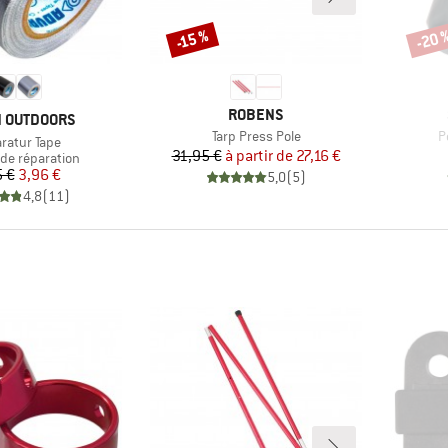
-20 
-15 %
Remise
Remi
MARQUE
ROBENS
UE
N OUTDOORS
Article
Ar
Tarp Press Pole
P
le
ratur Tape
Prix
Prix réduit
31,95 €
à partir de
27,16 €
 group
 de réparation
Prix
Prix réduit
5 €
3,96 €
5,0
(
5
)
4,8
(
11
)