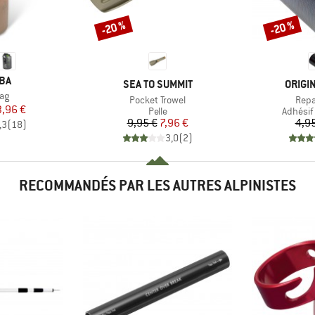
-20 %
-20 %
Remise
Remise
E
BA
MARQUE
MARQ
SEA TO SUMMIT
ORIGI
ag
Article
Artic
Pocket Trowel
Repa
ix
ix réduit
,96 €
Product group
Product
Pelle
Adhésif
Prix
Prix réduit
9,95 €
7,96 €
4,9
,3
(
18
)
3,0
(
2
)
RECOMMANDÉS PAR LES AUTRES ALPINISTES