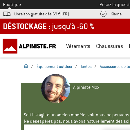
Vers le
Boutique
Posez la questi
Trouv
Livraison gratuite dès 69 € (FR)
Klarna
DÉSTOCKAGE : jusqu'à -60 %
Vêtements
Chaussures
Page d'accueil
/
Équipement outdoor
/
Tentes
/
Accessoires de t
Alpiniste Max
Soit il s'agit d'un ancien modèle, soit nous ne pouvon
Ne désespérez pas, nous avons naturellement des solu