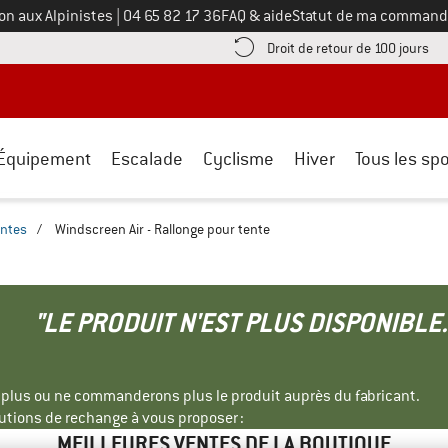
Appelez-nous au
on aux Alpinistes
|
04 65 82 17 36
FAQ & aide
Statut de ma command
e les informations de paiement ici ! Ouvre une boîte d'information
Tro
Droit de retour de 100 jours
Équipement
Escalade
Cyclisme
Hiver
Tous les spo
entes
/
Windscreen Air - Rallonge pour tente
"LE PRODUIT N'EST PLUS DISPONIBLE.
s plus ou ne commanderons plus le produit auprès du fabricant.
tions de rechange à vous proposer :
MEILLEURES VENTES DE LA BOUTIQUE