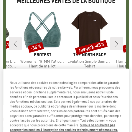
MEILLEURES VENTES DE LA BOUTIQUE
 -45 %
Jusqu'à -45 %
-35 %
-57
Remise
Remise
Rem
QUE
C
MARQUE
PROTEST
MARQUE
THE NORTH FACE
ight Socks
Article
Women's PRTMM Patio Triangle
Article
Evolution Simple Dome Short Sleeve
Article
Harnosan
andonnée
Product group
Haut de maillot
Product group
T-shirt
Product
Housse 
artir de
ix
ix réduit
39,95 €
Prix
Prix réduit
25,97 €
26,95 €
à partir de
Prix
Prix réduit
9,95 
 €
14,82 €
Nous utilisons des cookies et des technologies comparables afin de garantir
+
11
4,9
(
23
)
les fonctions nécessaires de notre site web. Par ailleurs, nous proposons des
7
(
252
)
4,8
(
8
)
services et des fonctions supplémentaires, nous analysons notre flux de
données afin de personnaliser le contenu et la publicité et nous fournissons
des fonctions médias sociaux. Cela permet également à nos partenaires de
médias sociaux, de publicité et d'analyse de s'informer sur la manière dont
vous utilisez notre site web; certains de ces partenaires sont situés dans des
pays tiers sans garanties suffisantes pour protéger vos données, par exemple
OUTWELL
-
Tisane Vacuum Jug - Bouteille
contre l'accès par les autorités. En cliquant sur « Tout sélectionner », vous
acceptez que nous procédions de cette manière.
Si vous ne souhaitez pas
isotherme
accepter les cookies à l’exception des cookies techniquement nécessaires,