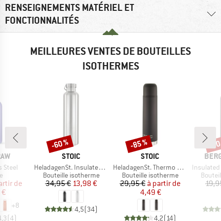
RENSEIGNEMENTS MATÉRIEL ET
FONCTIONNALITÉS
MEILLEURES VENTES DE BOUTEILLES
ISOTHERMES
-60 %
-85 %
-70
Remise
Remise
Rem
E
MARQUE
MARQUE
MAR
RAW
STOIC
STOIC
BER
Article
Article
Article
s Steel
HeladagenSt. Insulated Stainless Steel Bottle 1L
HeladagenSt. Thermo Bottle
Insulated Stainle
ct group
Product group
Product group
Produc
e
Bouteille isotherme
Bouteille isotherme
Boutei
ix
ix réduit
Prix
Prix réduit
Prix
Prix réduit
artir de
34,95 €
13,98 €
29,95 €
à partir de
19,9
 €
4,49 €
+
8
4,5
(
34
)
4,3
(
4
)
4,2
(
14
)