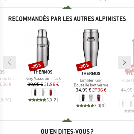
RECOMMANDÉS PAR LES AUTRES ALPINISTES
Jus
-20 %
-20 %
Remise
Remise
Rem
E
MARQUE
OS
THERMOS
MARQUE
MAR
THERMOS
HYD
Article
t & Compact
King Vaccuum Flask
Article
Article
Tumbler King
Wide F
ix
ix réduit
Prix
Prix réduit
9,56 €
39,95 €
31,96 €
Product group
Bouteille isotherme
Prix
Prix réduit
34,95 €
27,96 €
44,95 
3
,8
(
36
)
5,0
(
7
)
5,0
(
3
)
QU'EN DITES-VOUS ?