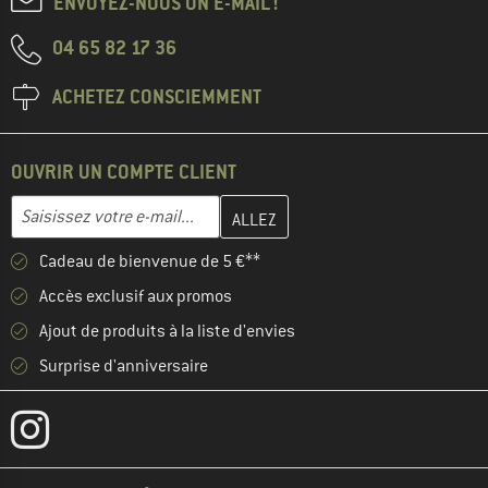
ENVOYEZ-NOUS UN E-MAIL !
04 65 82 17 36
ACHETEZ CONSCIEMMENT
OUVRIR UN COMPTE CLIENT
Entrez votre adresse e-mail ici et créez votre compte client à la 
Adresse e-mail
Cadeau de bienvenue de 5 €**
Accès exclusif aux promos
Ajout de produits à la liste d'envies
Surprise d'anniversaire