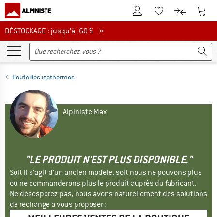
Vers le compte client
Vers 
Vers la liste d'env
Vers le com
DÉSTOCKAGE : jusqu'à -60 %
DÉSTOCKAGE : jusqu'à -60 % »
Bouteilles isothermes
Alpiniste Max
"LE PRODUIT N'EST PLUS DISPONIBLE."
Soit il s'agit d'un ancien modèle, soit nous ne pouvons plus
ou ne commanderons plus le produit auprès du fabricant.
Ne désespérez pas, nous avons naturellement des solutions
de rechange à vous proposer :