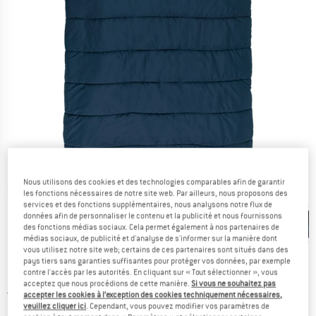
Nous utilisons des cookies et des technologies comparables afin de garantir
Photos détaillées
les fonctions nécessaires de notre site web. Par ailleurs, nous proposons des
services et des fonctions supplémentaires, nous analysons notre flux de
données afin de personnaliser le contenu et la publicité et nous fournissons
des fonctions médias sociaux. Cela permet également à nos partenaires de
médias sociaux, de publicité et d'analyse de s'informer sur la manière dont
vous utilisez notre site web; certains de ces partenaires sont situés dans des
pays tiers sans garanties suffisantes pour protéger vos données, par exemple
contre l'accès par les autorités. En cliquant sur « Tout sélectionner », vous
Prix:
119,95
€
TVA incl.
acceptez que nous procédions de cette manière.
Si vous ne souhaitez pas
France. Informations sur les frais de l
Livraison gratuite
(FR)
accepter les cookies à l’exception des cookies techniquement nécessaires,
veuillez cliquer ici
. Cependant, vous pouvez modifier vos paramètres de