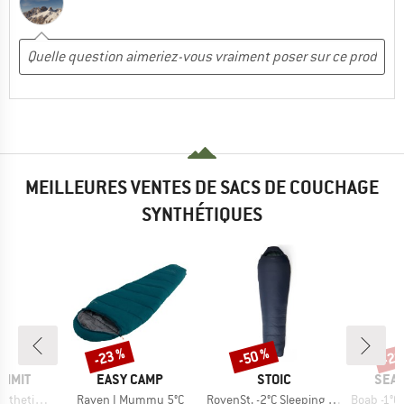
MEILLEURES VENTES DE SACS DE COUCHAGE
SYNTHÉTIQUES
-23 %
-50 %
-20
Remise
Remise
Rem
MARQUE
MARQUE
MAR
UMMIT
EASY CAMP
STOIC
SEA 
Article
Article
Article
leeping Bag
Raven I Mummy 5°C
RovenSt. -2°C Sleeping Bag
Boab -1°C Synt