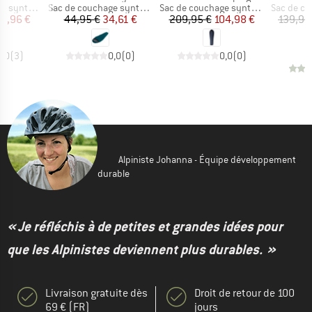
Product group
Product group
Product g
nthétique
Sac de couchage synthétique
Sac de couchage synthétique
Sac de couch
ix
ix réduit
Prix
Prix réduit
Prix
Prix réduit
6,96 €
44,95 €
34,61 €
209,95 €
104,98 €
139,95
1
5,0
(
3
)
0,0
(
0
)
0,0
(
0
)
Alpiniste Johanna - Équipe développement
durable
« Je réfléchis à de petites et grandes idées pour
que les Alpinistes deviennent plus durables. »
Livraison gratuite dès
Droit de retour de 100
69 € (FR)
jours