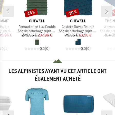
-20 %
-25
-15 %
Remise
Remise
Rem
MARQUE
MARQUE
MARQ
UMMIT
OUTWELL
OUTWELL
THE 
Article
Article
Article
Double
Constellation Lux Double
Caldera Duvet Double
Wawona
Product group
Product group
Product g
en duvet
Sac de couchage synthétique
Sac de couchage synthétique
Sac de couch
ix
ix réduit
Prix
Prix réduit
Prix
Prix réduit
99,96 €
279,95 €
237,96 €
79,95 €
63,96 €
164,9
5,0
(
1
)
0,0
(
0
)
0,0
(
0
)
LES ALPINISTES AYANT VU CET ARTICLE ONT
ÉGALEMENT ACHETÉ