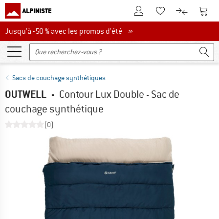
Vers le compte client
Vers 
Vers la liste d'env
Vers le com
Jusqu'à -50 % avec les promos d'été
Jusqu'à -50 % avec les promos d'été »
Sacs de couchage synthétiques
OUTWELL
-
Contour Lux Double - Sac de
couchage synthétique
(0)