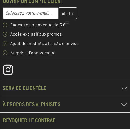
OUVRIR UN COMPTE CLIENT
Entrez votre adresse e-mail ici et créez votre compte client à la 
Adresse e-mail
Cadeau de bienvenue de 5 €**
Accès exclusif aux promos
Ajout de produits à la liste d'envies
Surprise d'anniversaire
SERVICE CLIENTÈLE
À PROPOS DES ALPINISTES
RÉVOQUER LE CONTRAT