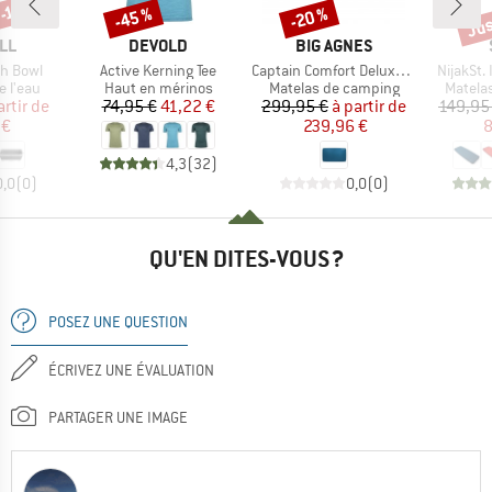
Jus
-15 %
-45 %
-20 %
Remise
Remise
Rem
E
MARQUE
MARQUE
LL
DEVOLD
BIG AGNES
Article
Article
Article
sh Bowl
Active Kerning Tee
Captain Comfort Deluxe Camp
NijakSt. 
oup
Product group
Product group
Produc
e l'eau
Haut en mérinos
Matelas de camping
Matela
ix
ix réduit
Prix
Prix réduit
Prix
Prix réduit
artir de
74,95 €
41,22 €
299,95 €
à partir de
149,95
 €
239,96 €
8
4,3
(
32
)
0,0
(
0
)
0,0
(
0
)
QU'EN DITES-VOUS ?
POSEZ UNE QUESTION
ÉCRIVEZ UNE ÉVALUATION
PARTAGER UNE IMAGE