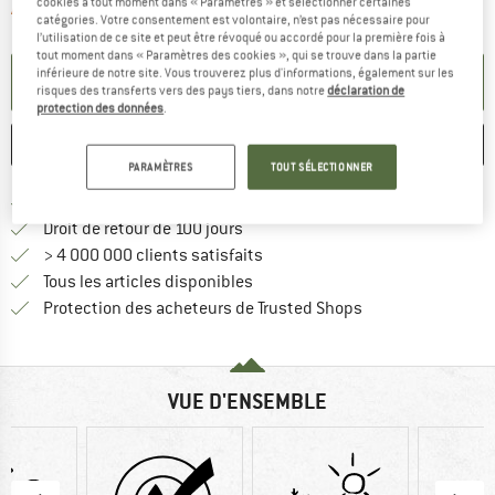
cookies à tout moment dans « Paramètres » et sélectionner certaines
Le lien s'ouvre dans une boîte d'informa
Article momentanément épuisé;
catégories. Votre consentement est volontaire, n’est pas nécessaire pour
l’utilisation de ce site et peut être révoqué ou accordé pour la première fois à
tout moment dans « Paramètres des cookies », qui se trouve dans la partie
inférieure de notre site. Vous trouverez plus d'informations, également sur les
PARAMÉTRER ALERTE
risques des transferts vers des pays tiers, dans notre
déclaration de
protection des données
.
ENREGISTRER
COMPARER
PARAMÈTRES
TOUT SÉLECTIONNER
Trouve les infos sur la livrais
Livraison gratuite dès 69 € (FR)
Trouve les informations de paiemen
Droit de retour de 100 jours
> 4 000 000 clients satisfaits
Tous les articles disponibles
Trouve toutes les i
Protection des acheteurs de Trusted Shops
VUE D'ENSEMBLE