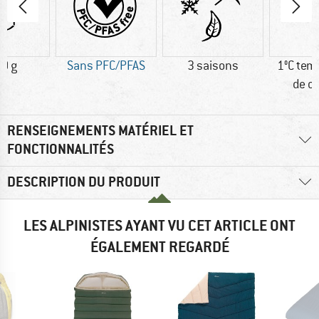
0 g
Sans PFC/PFAS
3 saisons
1°C tem
de c
RENSEIGNEMENTS MATÉRIEL ET
FONCTIONNALITÉS
DESCRIPTION DU PRODUIT
LES ALPINISTES AYANT VU CET ARTICLE ONT
ÉGALEMENT REGARDÉ