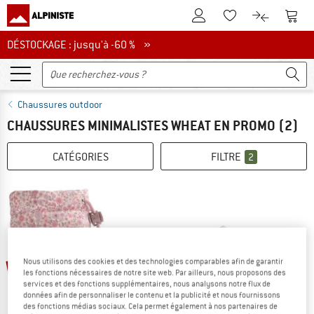
Vers le compte client
Vers 
Vers la liste d'env
Vers le com
DÉSTOCKAGE : jusqu'à -60 %
DÉSTOCKAGE : jusqu'à -60 % »
Chaussures outdoor
CHAUSSURES MINIMALISTES WHEAT EN PROMO
(2)
CATÉGORIES
FILTRE
2
-55 %
-60 %
Nous utilisons des cookies et des technologies comparables afin de garantir
les fonctions nécessaires de notre site web. Par ailleurs, nous proposons des
services et des fonctions supplémentaires, nous analysons notre flux de
données afin de personnaliser le contenu et la publicité et nous fournissons
des fonctions médias sociaux. Cela permet également à nos partenaires de