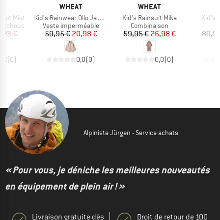
UE
MARQUE
MARQUE
T
WHEAT
WHEAT
Article
Article
Article
Boot Mist
Kid's Rainwear Ollo Jacket
Kid's Rainsuit Mika
Kid's 
p
Product group
Product group
P
outchouc
Veste imperméable
Combinaison
S
ix
ix réduit
Prix
Prix réduit
Prix
Prix réduit
4,73 €
59,95 €
20,98 €
59,95 €
26,98 €
89,95
0,0
(
0
)
0,0
(
0
)
0,0
(
0
)
Alpiniste Jürgen - Service achats
« Pour vous, je déniche les meilleures nouveautés
en équipement de plein air ! »
Livraison gratuite dès
Droit de retour de 100