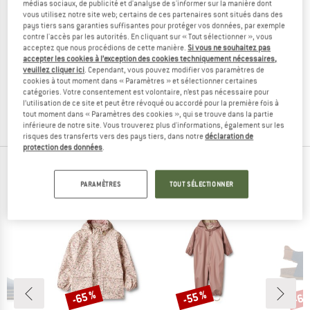
médias sociaux, de publicité et d'analyse de s'informer sur la manière dont
vous utilisez notre site web; certains de ces partenaires sont situés dans des
pays tiers sans garanties suffisantes pour protéger vos données, par exemple
contre l'accès par les autorités. En cliquant sur « Tout sélectionner », vous
acceptez que nous procédions de cette manière.
Si vous ne souhaitez pas
WHEAT
WHEAT
accepter les cookies à l’exception des cookies techniquement nécessaires,
Kid's Zerro
Kid's Beach Shoe Shawn
veuillez cliquer ici
. Cependant, vous pouvez modifier vos paramètres de
Bottes en caoutchouc
Chaussures aquatiques
cookies à tout moment dans « Paramètres » et sélectionner certaines
catégories. Votre consentement est volontaire, n’est pas nécessaire pour
54,95 €
24,73 €
39,95 €
15,98 €
l’utilisation de ce site et peut être révoqué ou accordé pour la première fois à
(0)
(0)
tout moment dans « Paramètres des cookies », qui se trouve dans la partie
inférieure de notre site. Vous trouverez plus d'informations, également sur les
risques des transferts vers des pays tiers, dans notre
déclaration de
protection des données
.
PRODUITS PHARES DE TES MARQUES
PARAMÈTRES
TOUT SÉLECTIONNER
PRÉFÉRÉES
-65 %
-55 %
-60
Remise
Remise
Rem