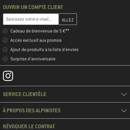
OUVRIR UN COMPTE CLIENT
Entrez votre adresse e-mail ici et créez votre compte client à la 
Adresse e-mail
Cadeau de bienvenue de 5 €**
Accès exclusif aux promos
Ajout de produits à la liste d'envies
Surprise d'anniversaire
SERVICE CLIENTÈLE
À PROPOS DES ALPINISTES
RÉVOQUER LE CONTRAT