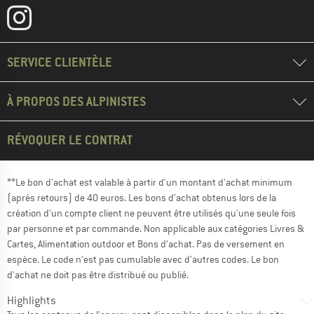
SERVICE CLIENTÈLE
À PROPOS DES ALPINISTES
RÉVOQUER LE CONTRAT
**Le bon d'achat est valable à partir d'un montant d'achat minimum
(après retours) de 40 euros. Les bons d'achat obtenus lors de la
création d'un compte client ne peuvent être utilisés qu'une seule fois
par personne et par commande. Non applicable aux catégories Livres &
Cartes, Alimentation outdoor et Bons d'achat. Pas de versement en
espèce. Le code n'est pas cumulable avec d'autres codes. Le bon
d'achat ne doit pas être distribué ou publié.
Highlights