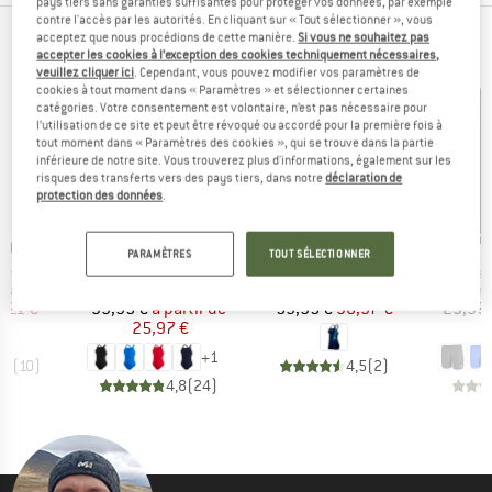
pays tiers sans garanties suffisantes pour protéger vos données, par exemple
contre l'accès par les autorités. En cliquant sur « Tout sélectionner », vous
acceptez que nous procédions de cette manière.
Si vous ne souhaitez pas
NOS BEST-SELLERS POUR VOUS
accepter les cookies à l’exception des cookies techniquement nécessaires,
veuillez cliquer ici
. Cependant, vous pouvez modifier vos paramètres de
cookies à tout moment dans « Paramètres » et sélectionner certaines
catégories. Votre consentement est volontaire, n’est pas nécessaire pour
l’utilisation de ce site et peut être révoqué ou accordé pour la première fois à
tout moment dans « Paramètres des cookies », qui se trouve dans la partie
inférieure de notre site. Vous trouverez plus d'informations, également sur les
risques des transferts vers des pays tiers, dans notre
déclaration de
protection des données
.
Jusqu'à -35 %
Jus
-35 %
Remise
Remise
Rem
UE
MARQUE
MARQUE
M
DO
SPEEDO
SPEEDO
S
PARAMÈTRES
TOUT SÉLECTIONNER
Article
Article
Article
drasuit
Women's Eco Endurance+ Medalist
Women's Hyperboom Splice Tankini Set
Essential
group
Product group
Product group
Pro
 bain
Maillot de bain
Tankini
Sho
ix
ix réduit
Prix
Prix réduit
Prix
Prix réduit
1,21 €
39,95 €
à partir de
59,95 €
38,97 €
29,95 
25,97 €
1
+
1
,8
(
10
)
4,5
(
2
)
4,8
(
24
)