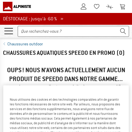
Vers le compte client
Vers 
Vers la liste d'env
Vers le com
DÉSTOCKAGE : jusqu'à -60 %
DÉSTOCKAGE : jusqu'à -60 % »
Chaussures outdoor
CHAUSSURES AQUATIQUES SPEEDO EN PROMO
(0)
OUPS ! NOUS N'AVONS ACTUELLEMENT AUCUN
PRODUIT DE SPEEDO DANS NOTRE GAMME...
... mais nous avons d'autres produits à vous proposer. Afin
de les trouver rapidement, vous pouvez utiliser l'une des
options suivantes :
Nous utilisons des cookies et des technologies comparables afin de garantir
les fonctions nécessaires de notre site web. Par ailleurs, nous proposons des
services et des fonctions supplémentaires, nous analysons notre flux de
» Revenez à la page précédente
et réessayez en réduisant le
données afin de personnaliser le contenu et la publicité et nous fournissons
nombre de filtres.
des fonctions médias sociaux. Cela permet également à nos partenaires de
médias sociaux, de publicité et d'analyse de s'informer sur la manière dont
vous utilisez notre site web; certains de ces partenaires sont situés dans des