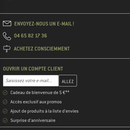
ENVOYEZ-NOUS UN E-MAIL !
04 65 82 17 36
ACHETEZ CONSCIEMMENT
OUVRIR UN COMPTE CLIENT
Entrez votre adresse e-mail ici et créez votre compte client à la 
Adresse e-mail
Cadeau de bienvenue de 5 €**
Accès exclusif aux promos
Ajout de produits à la liste d'envies
Surprise d'anniversaire