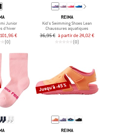
MA
REIMA
umi Junior
Kid's Swimming Shoes Lean
s d'hiver
Chaussures aquatiques
101,96 €
36,95 €
à partir de 24,02 €
(0)
(0)
Jusqu'à -45 %
MA
REIMA