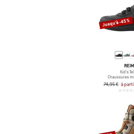
(28)
Ecoalf
(6)
EKN Footwear
Jusqu'à -45 %
(4)
Element
(1)
Endura
(48)
Espadrij
(1)
Evoc
(3)
Exped
REI
(61)
Falke
Kid's Te
Chaussures mi
(8)
Finkid
74,95 €
à part
(22)
Five Ten
(2)
Fjällräven
(8)
Flamingos'Life
(11)
Flower Mountain
(20)
Foamlife