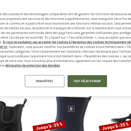
Jusqu'à -40 %
Jusqu'à -40 %
s des cookies et des technologies comparables afin de garantir les fonctions nécessaires de
, nous proposons des services et des fonctions supplémentaires, nous analysons notre flux d
ser le contenu et la publicité et nous fournissons des fonctions médias sociaux. Cela perme
es de médias sociaux, de publicité et d'analyse de s'informer sur la manière dont vous utilise
s de ces partenaires sont situés dans des pays tiers sans garanties suffisantes pour protég
ontre l'accès par les autorités. En cliquant sur « Tout sélectionner », vous acceptez que no
e.
Si vous ne souhaitez pas accepter les cookies à l’exception des cookies techniquement n
er ici
. Cependant, vous pouvez modifier vos paramètres de cookies à tout moment dans « Pa
certaines catégories. Votre consentement est volontaire, n’est pas nécessaire pour l’utilisati
oqué ou accordé pour la première fois à tout moment dans « Paramètres des cookies », qui se
MA
REIMA
REI
eure de notre site. Vous trouverez plus d'informations, également sur les risques des transfe
ikari
Kid's Sankari
Kid's Ta
otre
déclaration de protection des données
.
nimalistes
Chaussures minimalistes
Chaussures m
ir de 74,96 €
109,95 €
à partir de 65,97 €
79,95 €
à par
PARAMÈTRES
TOUT SÉLECTIONNER
(0)
(0)
Jusqu'à -35 %
Jusqu'à -35 %