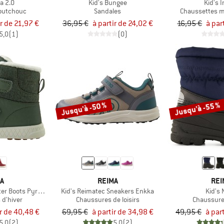
ka 2.0
Kid's Bungee
Kid's 
aoutchouc
Sandales
Chaussettes m
ir de 21,97 €
36,95 €
à partir de 24,02 €
16,95 €
à par
5,0
(1)
(0)
Jusqu'à -50 %
Jusqu'à -55 %
MA
REIMA
REI
ter Boots Pyrytys
Kid's Reimatec Sneakers Enkka
Kid's 
 d'hiver
Chaussures de loisirs
Chaussure
ir de 40,48 €
69,95 €
à partir de 34,98 €
49,95 €
à par
5,0
(2)
5,0
(2)