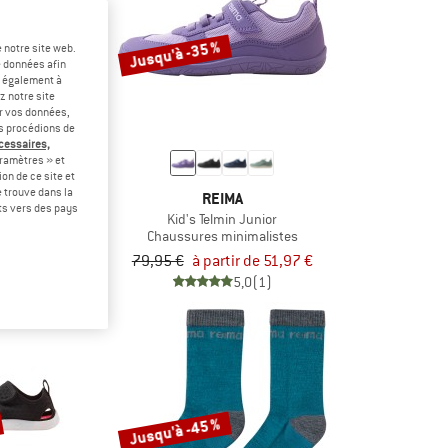
Jusqu'à -35 %
 notre site web.
e données afin
t également à
z notre site
er vos données,
us procédions de
écessaires,
ramètres » et
on de ce site et
 trouve dans la
MA
REIMA
rts vers des pays
llustelu
Kid's Telmin Junior
inimalistes
Chaussures minimalistes
tir de 47,97 €
79,95 €
à partir de 51,97 €
3,5
(11)
5,0
(1)
Jusqu'à -45 %