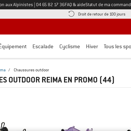
Appelez-nous au
on aux Alpinistes
|
04 65 82 17 36
FAQ & aide
Statut de ma command
e les informations de paiement ici ! Ouvre une boîte d'information
Tro
Droit de retour de 100 jours
Équipement
Escalade
Cyclisme
Hiver
Tous les spo
ima
/
Chaussures outdoor
ES OUTDOOR REIMA EN PROMO
(44)