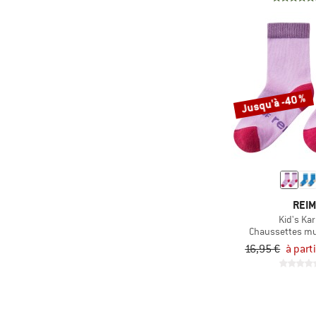
(39)
Crocs
(13)
DEDICATED
(1)
Deuter
(23)
Devold
Jusqu'à -40 %
(1)
Didriksons
(1)
disana
(9)
DMT
(25)
Doghammer
(35)
Dolomite
REI
(32)
Dr. Martens
Kid's Kar
Chaussettes mu
(23)
Duckfeet
16,95 €
à part
(29)
Dynafit
(18)
Earthbound
(23)
Ecco