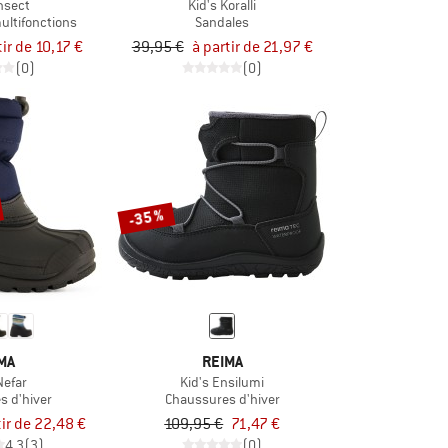
Insect
Kid's Koralli
ultifonctions
Sandales
tir de 10,17 €
39,95 €
à partir de 21,97 €
(0)
(0)
-35 %
MA
REIMA
Nefar
Kid's Ensilumi
s d'hiver
Chaussures d'hiver
tir de 22,48 €
109,95 €
71,47 €
4,3
(3)
(0)