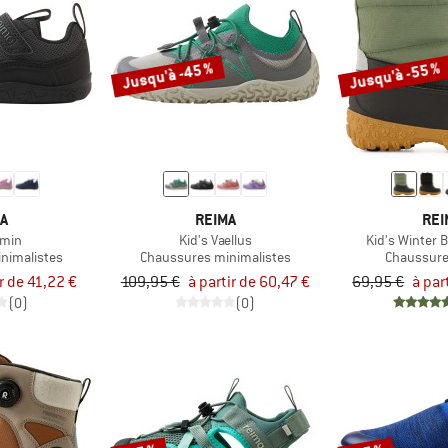
Jusqu'à -45 %
Jusqu'à -55 %
MA
REIMA
REI
lmin
Kid's Vaellus
Kid's Winter 
nimalistes
Chaussures minimalistes
Chaussure
ir de 41,22 €
109,95 €
à partir de 60,47 €
69,95 €
à par
(0)
(0)