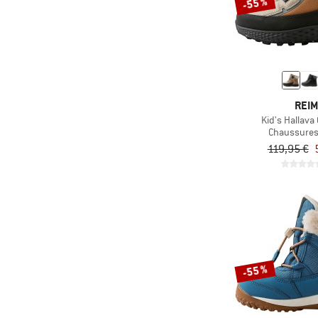
-55 %
(8)
Freedom Moses
(29)
Froddo
(49)
Garmont
(10)
Genesis Footwear
(11)
Giro
REI
Kid's Hallava
(60)
Gola
Chaussures
(2)
Gonso
119,95 €
(7)
Gottstein
(19)
Grand Step Shoes
(1)
GreenBomb
(13)
GripGrab
(42)
Groundies
-55 %
(17)
Haflinger
(9)
Haglöfs