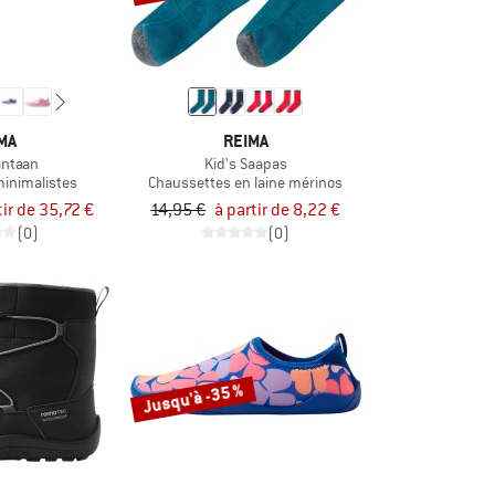
MA
REIMA
antaan
Kid's Saapas
inimalistes
Chaussettes en laine mérinos
tir de 35,72 €
14,95 €
à partir de 8,22 €
(0)
(0)
Jusqu'à -35 %