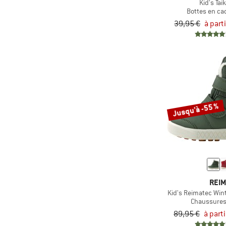
Kid's Tai
(15)
Blundstone
Bottes en c
(9)
BLUSUN
39,95 €
à part
(4)
Buff
(10)
Ca'Shott
(1)
CAFÉ DU CYCLISTE
(17)
Castelli
(50)
CEP
Jusqu'à -55 %
(56)
CMP
(15)
Colmar Active
(40)
Columbia
(11)
Compressport
REI
(21)
Cool Shoe
Kid's Reimatec Win
(6)
Craft
Chaussures
89,95 €
à part
(3)
Craghoppers