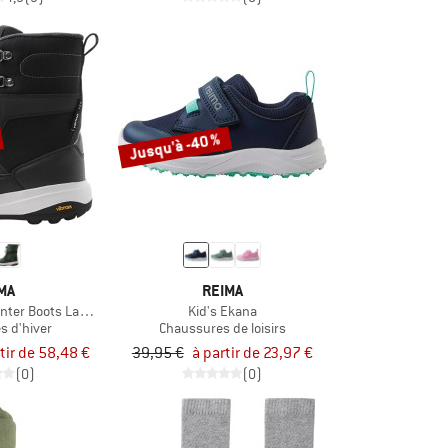
Jusqu'à -40 %
MA
REIMA
nter Boots Laplander 2.0
Kid's Ekana
s d'hiver
Chaussures de loisirs
tir de 58,48 €
39,95 €
à partir de 23,97 €
(0)
(0)