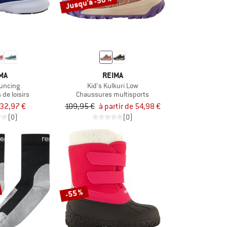
Jusqu'à -50 %
MA
REIMA
ouncing
Kid's Kulkuri Low
de loisirs
Chaussures multisports
32,97 €
109,95 €
à partir de 54,98 €
(0)
(0)
-55 %