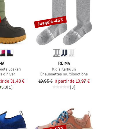
Jusqu'à -45 %
MA
REIMA
Boots Loskari
Kid's Karkuun
s d'hiver
Chaussettes multifonctions
tir de 31,48 €
19,95 €
à partir de 10,97 €
5,0
(1)
(0)