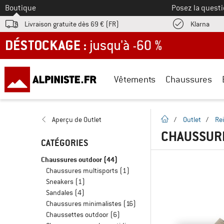
Vers le
Boutique
Posez la questi
Trouv
Livraison gratuite dès 69 € (FR)
Klarna
DÉSTOCKAGE : jusqu'à -60 %
Vêtements
Chaussures
Page d'accueil
Aperçu de Outlet
/
Outlet
/
Re
CHAUSSUR
CATÉGORIES
Chaussures outdoor
(44)
Chaussures multisports
(1)
Sneakers
(1)
Sandales
(4)
Chaussures minimalistes
(16)
Chaussettes outdoor
(6)