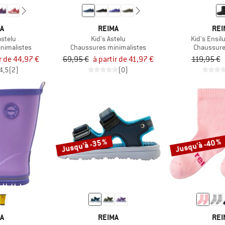
MA
REIMA
REI
astelu
Kid's Astelu
Kid's Ensil
nimalistes
Chaussures minimalistes
Chaussure
ir de 44,97 €
69,95 €
à partir de 41,97 €
119,95 €
4,5
(2)
(0)
Jusqu'à -35 %
Jusqu'à -40 %
MA
REIMA
REI