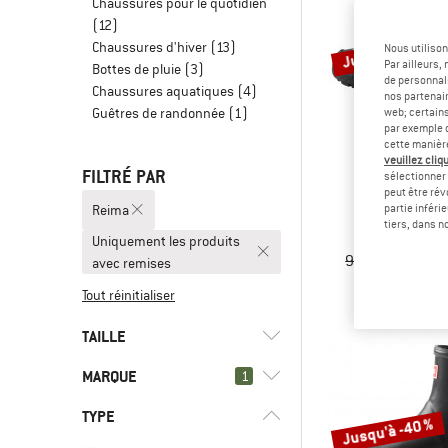
Chaussures pour le quotidien
(12)
Jusqu'à -25 %
Chaussures d'hiver
(13)
Nous utilison
Par ailleurs
Bottes de pluie
(3)
de personnali
Chaussures aquatiques
(4)
nos partenair
Guêtres de randonnée
(1)
web; certain
par exemple c
cette manièr
veuillez cliqu
FILTRÉ PAR
sélectionner 
peut être rév
REI
Reima
partie inféri
Kid's Vi
tiers, dans n
Chaussures mi
Uniquement les produits
99,95 €
à part
avec remises
Tout réinitialiser
TAILLE
MARQUE
1
XXS
XS
20
21
22
TYPE
Jusqu'à -40 %
23
24
25
26
27