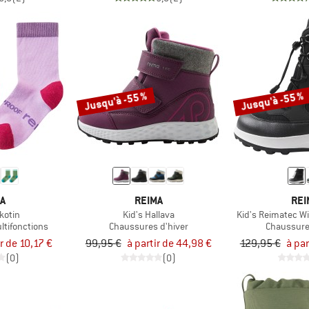
Jusqu'à -55 %
Jusqu'à -55 %
MA
REIMA
REI
kotin
Kid's Hallava
Kid's Reimatec Wi
ltifonctions
Chaussures d'hiver
Chaussure
ir de 10,17 €
99,95 €
à partir de 44,98 €
129,95 €
à par
(0)
(0)