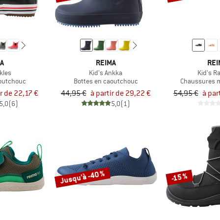
MA
REIMA
REI
kles
Kid's Ankka
Kid's R
aoutchouc
Bottes en caoutchouc
Chaussures m
ir de 22,17 €
44,95 €
à partir de 29,22 €
54,95 €
à par
5,0
(6)
5,0
(1)
Jusqu'à -40 %
-15 %