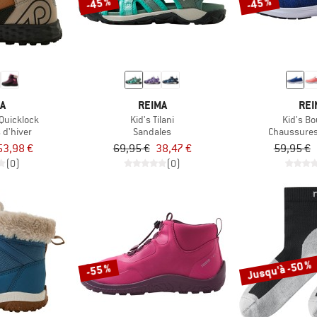
-45 %
-45 %
MA
REIMA
REI
 Quicklock
Kid's Tilani
Kid's B
 d'hiver
Sandales
Chaussures 
53,98 €
69,95 €
38,47 €
59,95 €
(0)
(0)
Jusqu'à -50 %
-55 %