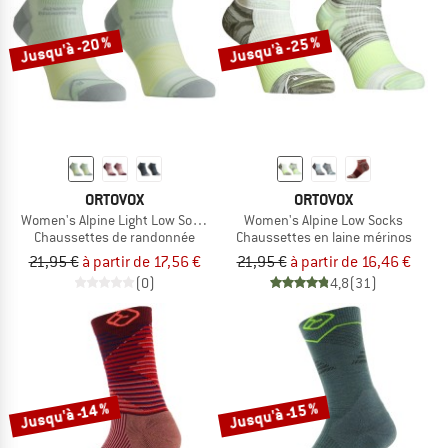
Jusqu'à -20 %
Jusqu'à -25 %
ORTOVOX
ORTOVOX
Women's Alpine Light Low Socks
Women's Alpine Low Socks
Chaussettes de randonnée
Chaussettes en laine mérinos
21,95 €
à partir de 17,56 €
21,95 €
à partir de 16,46 €
(0)
4,8
(31)
Jusqu'à -14 %
Jusqu'à -15 %