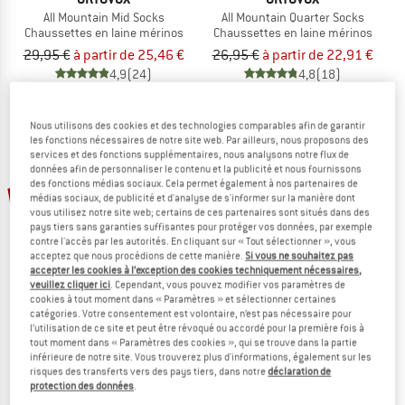
All Mountain Mid Socks
All Mountain Quarter Socks
Chaussettes en laine mérinos
Chaussettes en laine mérinos
29,95 €
à partir de 25,46 €
26,95 €
à partir de 22,91 €
4,9
(24)
4,8
(18)
Nous utilisons des cookies et des technologies comparables afin de garantir
les fonctions nécessaires de notre site web. Par ailleurs, nous proposons des
services et des fonctions supplémentaires, nous analysons notre flux de
données afin de personnaliser le contenu et la publicité et nous fournissons
des fonctions médias sociaux. Cela permet également à nos partenaires de
Jusqu'à -20 %
-15 %
médias sociaux, de publicité et d'analyse de s'informer sur la manière dont
vous utilisez notre site web; certains de ces partenaires sont situés dans des
pays tiers sans garanties suffisantes pour protéger vos données, par exemple
contre l'accès par les autorités. En cliquant sur « Tout sélectionner », vous
acceptez que nous procédions de cette manière.
Si vous ne souhaitez pas
accepter les cookies à l’exception des cookies techniquement nécessaires,
veuillez cliquer ici
. Cependant, vous pouvez modifier vos paramètres de
cookies à tout moment dans « Paramètres » et sélectionner certaines
catégories. Votre consentement est volontaire, n’est pas nécessaire pour
ORTOVOX
ORTOVOX
l’utilisation de ce site et peut être révoqué ou accordé pour la première fois à
tout moment dans « Paramètres des cookies », qui se trouve dans la partie
Women's Alpine Quarter Socks
Women's Alpine Light Comp Mid Soc
inférieure de notre site. Vous trouverez plus d'informations, également sur les
Chaussettes en laine mérinos
Chaussettes de randonnée
risques des transferts vers des pays tiers, dans notre
déclaration de
23,95 €
20,36 €
26,95 €
à partir de 21,56 €
protection des données
.
4,9
(31)
5,0
(1)