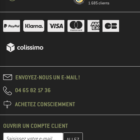
1.685 clients
ENVOYEZ-NOUS UN E-MAIL !
04 65 82 17 36
ACHETEZ CONSCIEMMENT
OUVRIR UN COMPTE CLIENT
Entrez votre adresse e-mail ici et créez votre compte client à la 
Adresse e-mail