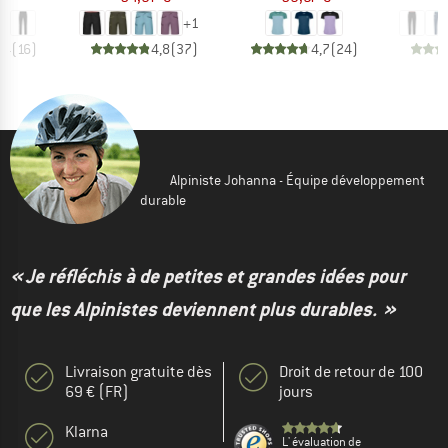
+
1
,4
(
16
)
4,8
(
37
)
4,7
(
24
)
Alpiniste Johanna - Équipe développement
durable
« Je réfléchis à de petites et grandes idées pour
que les Alpinistes deviennent plus durables. »
Livraison gratuite dès
Droit de retour de 100
69 € (FR)
jours
Klarna
L' évaluation de