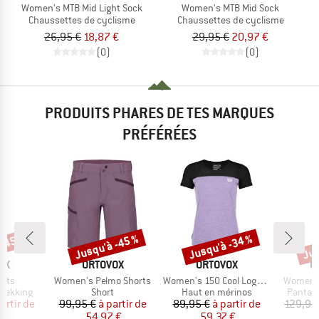
Women's MTB Mid Light Sock
Women's MTB Mid Sock
Chaussettes de cyclisme
Chaussettes de cyclisme
26,95 €
18,87 €
29,95 €
20,97 €
(0)
(0)
PRODUITS PHARES DE TES MARQUES
PRÉFÉRÉES
 -45 %
Jusqu'à -45 %
Jusqu'à -34 %
Jus
Remise
Remise
Rem
E
MARQUE
MARQUE
M
OX
ORTOVOX
ORTOVOX
O
Article
Article
Article
ants
Women's Pelmo Shorts
Women's 150 Cool Logo T-Shirt
Women's
up
Product group
Product group
Product
trekking
Short
Haut en mérinos
Pantalo
ix
ix réduit
Prix
Prix réduit
Prix
Prix réduit
artir de
99,95 €
à partir de
89,95 €
à partir de
129,95
 €
54,97 €
59,37 €
7