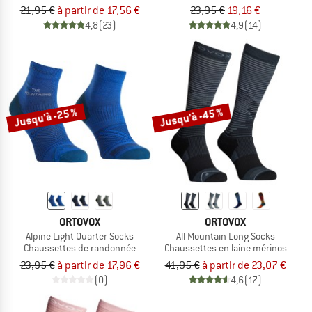
21,95 €
à partir de 17,56 €
23,95 €
19,16 €
4,8
(23)
4,9
(14)
Jusqu'à -25 %
Jusqu'à -45 %
ORTOVOX
ORTOVOX
Alpine Light Quarter Socks
All Mountain Long Socks
Chaussettes de randonnée
Chaussettes en laine mérinos
23,95 €
à partir de 17,96 €
41,95 €
à partir de 23,07 €
(0)
4,6
(17)