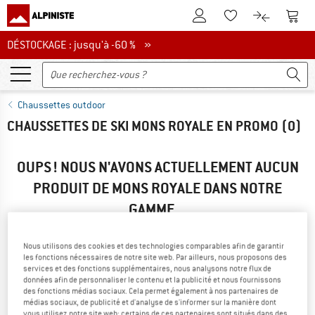
Vers le compte client
Vers 
Vers la liste d'env
Vers le com
DÉSTOCKAGE : jusqu'à -60 %
DÉSTOCKAGE : jusqu'à -60 % »
Chaussettes outdoor
CHAUSSETTES DE SKI MONS ROYALE EN PROMO
(0)
OUPS ! NOUS N'AVONS ACTUELLEMENT AUCUN
PRODUIT DE MONS ROYALE DANS NOTRE
GAMME...
... mais nous avons d'autres produits à vous proposer. Afin
de les trouver rapidement, vous pouvez utiliser l'une des
Nous utilisons des cookies et des technologies comparables afin de garantir
options suivantes :
les fonctions nécessaires de notre site web. Par ailleurs, nous proposons des
services et des fonctions supplémentaires, nous analysons notre flux de
données afin de personnaliser le contenu et la publicité et nous fournissons
» Revenez à la page précédente
et réessayez en réduisant le
des fonctions médias sociaux. Cela permet également à nos partenaires de
nombre de filtres.
médias sociaux, de publicité et d'analyse de s'informer sur la manière dont
vous utilisez notre site web; certains de ces partenaires sont situés dans des