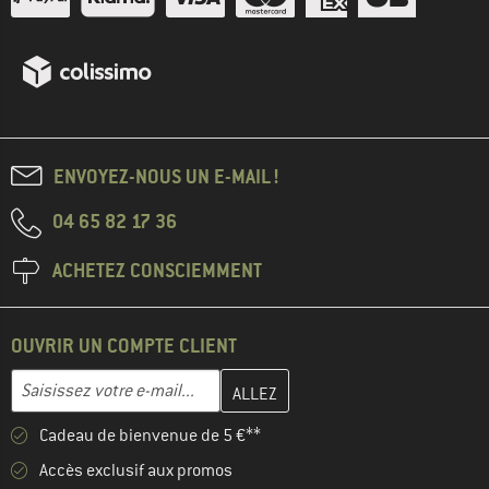
ENVOYEZ-NOUS UN E-MAIL !
04 65 82 17 36
ACHETEZ CONSCIEMMENT
OUVRIR UN COMPTE CLIENT
Entrez votre adresse e-mail ici et créez votre compte client à la 
Adresse e-mail
Cadeau de bienvenue de 5 €**
Accès exclusif aux promos