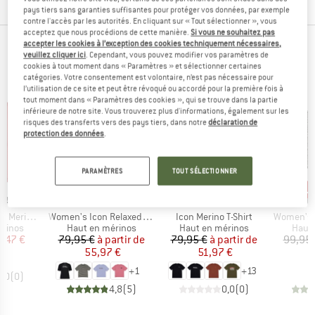
pays tiers sans garanties suffisantes pour protéger vos données, par exemple
contre l'accès par les autorités. En cliquant sur « Tout sélectionner », vous
acceptez que nous procédions de cette manière.
Si vous ne souhaitez pas
accepter les cookies à l’exception des cookies techniquement nécessaires,
PRODUITS PHARES DE TES MARQUES
veuillez cliquer ici
. Cependant, vous pouvez modifier vos paramètres de
cookies à tout moment dans « Paramètres » et sélectionner certaines
PRÉFÉRÉES
catégories. Votre consentement est volontaire, n’est pas nécessaire pour
l’utilisation de ce site et peut être révoqué ou accordé pour la première fois à
tout moment dans « Paramètres des cookies », qui se trouve dans la partie
inférieure de notre site. Vous trouverez plus d'informations, également sur les
risques des transferts vers des pays tiers, dans notre
déclaration de
protection des données
.
PARAMÈTRES
TOUT SÉLECTIONNER
Jusqu'à -30 %
Jusqu'à -35 %
Jus
Remise
Remise
Rem
MARQUE
MARQUE
MAR
YALE
MONS ROYALE
MONS ROYALE
MON
Article
Article
Article
Boxy T-Shirt
Women's Icon Relaxed Tee
Icon Merino T-Shirt
Women's Icon Meri
oup
Product group
Product group
Produ
érinos
Haut en mérinos
Haut en mérinos
Haut 
ix
ix réduit
Prix
Prix réduit
Prix
Prix réduit
,47 €
79,95 €
à partir de
79,95 €
à partir de
99,95 
55,97 €
51,97 €
6
+
1
+
13
0,0
(
0
)
4,8
(
5
)
0,0
(
0
)