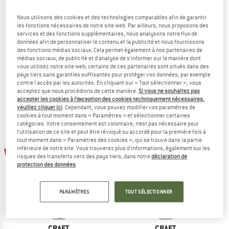
Nous utilisons des cookies et des technologies comparables afin de garantir
les fonctions nécessaires de notre site web. Par ailleurs, nous proposons des
services et des fonctions supplémentaires, nous analysons notre flux de
CRAFT
CRAFT
données afin de personnaliser le contenu et la publicité et nous fournissons
des fonctions médias sociaux. Cela permet également à nos partenaires de
Core Dry Footies 3-Pack
Core Dry Mid Sock 3-Pack
médias sociaux, de publicité et d'analyse de s'informer sur la manière dont
Chaussettes de cyclisme
Chaussettes de cyclisme
vous utilisez notre site web; certains de ces partenaires sont situés dans des
17,95 €
12,57 €
19,95 €
13,97 €
pays tiers sans garanties suffisantes pour protéger vos données, par exemple
contre l'accès par les autorités. En cliquant sur « Tout sélectionner », vous
5,0
(2)
4,5
(4)
acceptez que nous procédions de cette manière.
Si vous ne souhaitez pas
accepter les cookies à l’exception des cookies techniquement nécessaires,
veuillez cliquer ici
. Cependant, vous pouvez modifier vos paramètres de
cookies à tout moment dans « Paramètres » et sélectionner certaines
catégories. Votre consentement est volontaire, n’est pas nécessaire pour
l’utilisation de ce site et peut être révoqué ou accordé pour la première fois à
tout moment dans « Paramètres des cookies », qui se trouve dans la partie
inférieure de notre site. Vous trouverez plus d'informations, également sur les
-30 %
-30 %
risques des transferts vers des pays tiers, dans notre
déclaration de
protection des données
.
PARAMÈTRES
TOUT SÉLECTIONNER
CRAFT
CRAFT