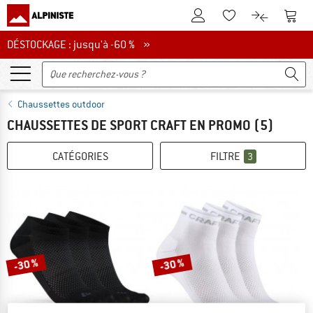
Vers le compte client
Vers 
Vers la liste d'env
Vers le com
DÉSTOCKAGE : jusqu'à -60 %
DÉSTOCKAGE : jusqu'à -60 % »
Chaussettes outdoor
CHAUSSETTES DE SPORT CRAFT EN PROMO
(5)
CATÉGORIES
FILTRE
3
-30 %
-30 %