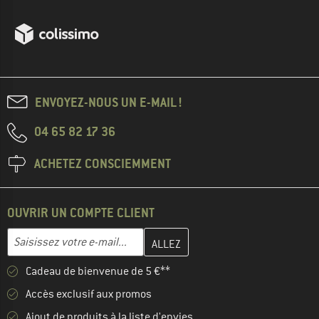
ENVOYEZ-NOUS UN E-MAIL !
04 65 82 17 36
ACHETEZ CONSCIEMMENT
OUVRIR UN COMPTE CLIENT
Entrez votre adresse e-mail ici et créez votre compte client à la 
Adresse e-mail
Cadeau de bienvenue de 5 €**
Accès exclusif aux promos
Ajout de produits à la liste d'envies