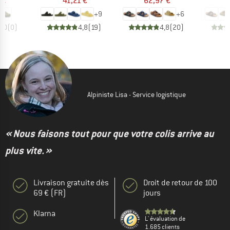
 €
41,21 €
62,97 €
7
+
9
+
6
0,0
(
0
)
4,8
(
19
)
4,8
(
20
)
Alpiniste Lisa - Service logistique
« Nous faisons tout pour que votre colis arrive au
plus vite. »
Livraison gratuite dès
Droit de retour de 100
69 € (FR)
jours
Klarna
L' évaluation de
1.685 clients