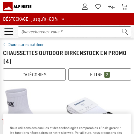
Vers le compte client
Vers 
Vers la liste d'env
Vers le com
DÉSTOCKAGE : jusqu'à -60 %
DÉSTOCKAGE : jusqu'à -60 % »
Chaussures outdoor
CHAUSSETTES OUTDOOR BIRKENSTOCK EN PROMO
(4)
CATÉGORIES
FILTRE
2
-35 %
-35 %
Nous utilisons des cookies et des technologies comparables afin de garantir
les fonctions nécessaires de notre site web. Par ailleurs, nous proposons des