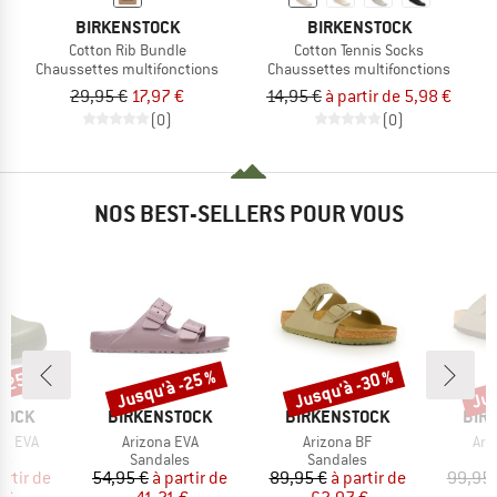
BIRKENSTOCK
BIRKENSTOCK
Cotton Rib Bundle
Cotton Tennis Socks
Chaussettes multifonctions
Chaussettes multifonctions
29,95 €
17,97 €
14,95 €
à partir de 5,98 €
(0)
(0)
NOS BEST-SELLERS POUR VOUS
 -25 %
Jusqu'à -25 %
Jusqu'à -30 %
Jus
Remise
Remise
Rem
MARQUE
MARQUE
MAR
TOCK
BIRKENSTOCK
BIRKENSTOCK
BIR
Article
Article
Arti
Tex EVA
Arizona EVA
Arizona BF
Ari
t group
Product group
Product group
P
es
Sandales
Sandales
S
ix
ix réduit
Prix
Prix réduit
Prix
Prix réduit
artir de
54,95 €
à partir de
89,95 €
à partir de
99,95 