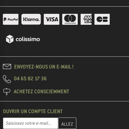
ENVOYEZ-NOUS UN E-MAIL !
04 65 82 17 36
ACHETEZ CONSCIEMMENT
OUVRIR UN COMPTE CLIENT
Entrez votre adresse e-mail ici et créez votre compte client à la 
Adresse e-mail