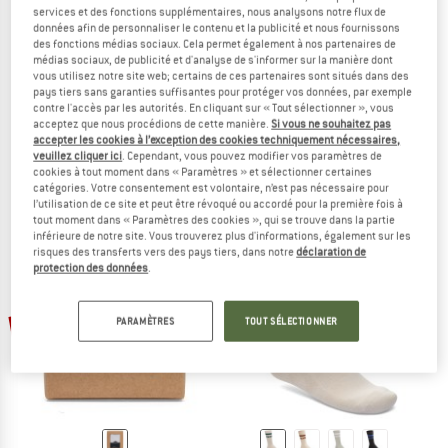
services et des fonctions supplémentaires, nous analysons notre flux de
données afin de personnaliser le contenu et la publicité et nous fournissons
des fonctions médias sociaux. Cela permet également à nos partenaires de
médias sociaux, de publicité et d'analyse de s'informer sur la manière dont
vous utilisez notre site web; certains de ces partenaires sont situés dans des
pays tiers sans garanties suffisantes pour protéger vos données, par exemple
BIRKENSTOCK
BIRKENSTOCK
contre l'accès par les autorités. En cliquant sur « Tout sélectionner », vous
acceptez que nous procédions de cette manière.
Si vous ne souhaitez pas
Cotton Crew Ankle
Cotton Crew Stripe 2-Pack
accepter les cookies à l’exception des cookies techniquement nécessaires,
Chaussettes multifonctions
Chaussettes multifonctions
veuillez cliquer ici
. Cependant, vous pouvez modifier vos paramètres de
12,95 €
8,42 €
27,95 €
18,17 €
cookies à tout moment dans « Paramètres » et sélectionner certaines
catégories. Votre consentement est volontaire, n’est pas nécessaire pour
(0)
(0)
l’utilisation de ce site et peut être révoqué ou accordé pour la première fois à
tout moment dans « Paramètres des cookies », qui se trouve dans la partie
inférieure de notre site. Vous trouverez plus d'informations, également sur les
risques des transferts vers des pays tiers, dans notre
déclaration de
protection des données
.
Jusqu'à -60 %
-40 %
PARAMÈTRES
TOUT SÉLECTIONNER