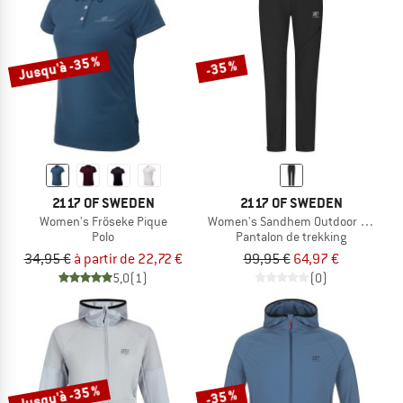
Jusqu'à -35 %
-35 %
2117 OF SWEDEN
2117 OF SWEDEN
Women's Fröseke Pique
Women's Sandhem Outdoor Pants
Polo
Pantalon de trekking
34,95 €
à partir de 22,72 €
99,95 €
64,97 €
5,0
(1)
(0)
Jusqu'à -35 %
-35 %