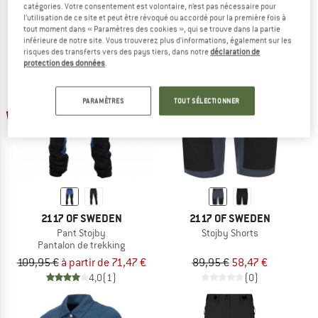
129,95 €
90,97 €
129,95 €
à partir de 84,47 €
catégories. Votre consentement est volontaire, n’est pas nécessaire pour
(0)
(0)
l’utilisation de ce site et peut être révoqué ou accordé pour la première fois à
tout moment dans « Paramètres des cookies », qui se trouve dans la partie
inférieure de notre site. Vous trouverez plus d'informations, également sur les
risques des transferts vers des pays tiers, dans notre
déclaration de
protection des données
.
PARAMÈTRES
TOUT SÉLECTIONNER
Jusqu'à -35 %
-35 %
2117 OF SWEDEN
2117 OF SWEDEN
Pant Stojby
Stojby Shorts
Pantalon de trekking
109,95 €
à partir de 71,47 €
89,95 €
58,47 €
4,0
(1)
(0)