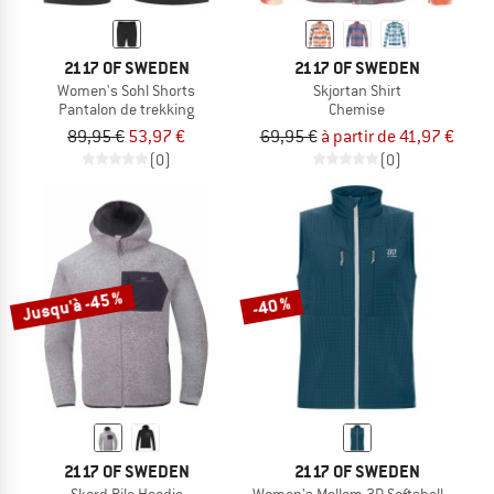
2117 OF SWEDEN
2117 OF SWEDEN
Women's Sohl Shorts
Skjortan Shirt
Pantalon de trekking
Chemise
89,95 €
53,97 €
69,95 €
à partir de 41,97 €
(0)
(0)
Jusqu'à -45 %
-40 %
2117 OF SWEDEN
2117 OF SWEDEN
Skord Pile Hoodie
Women's Mellom 3D Softshell Vest