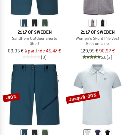
2117 OF SWEDEN
2117 OF SWEDEN
Sandhem Outdoor Shorts
Women's Skord Pile Vest
Short
Gilet en laine
69,95 €
à partir de 45,47 €
129,95 €
90,97 €
(0)
5,0
(2)
Jusqu'à -30 %
-30 %