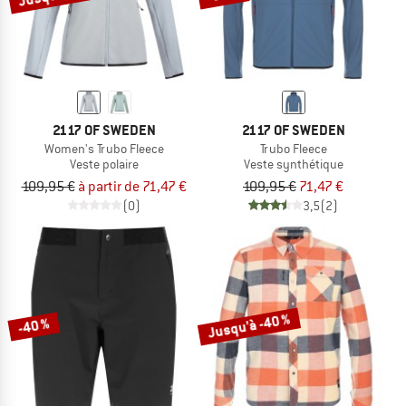
2117 OF SWEDEN
2117 OF SWEDEN
Women's Trubo Fleece
Trubo Fleece
Veste polaire
Veste synthétique
109,95 €
à partir de 71,47 €
109,95 €
71,47 €
(0)
3,5
(2)
Jusqu'à -40 %
-40 %