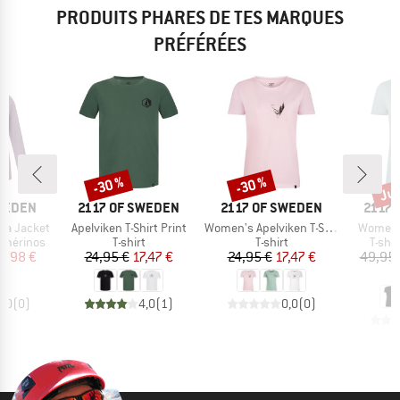
PRODUITS PHARES DE TES MARQUES
PRÉFÉRÉES
Jus
-30 %
-30 %
Remise
Remise
Rem
MARQUE
MARQUE
MARQ
SWEDEN
2117 OF SWEDEN
2117 OF SWEDEN
2117 
Article
Article
Article
ka Jacket
Apelviken T-Shirt Print
Women's Apelviken T-Shirt Print
Women's
p
Product group
Product group
Produ
e mérinos
T-shirt
T-shirt
T-shi
ix
ix réduit
Prix
Prix réduit
Prix
Prix réduit
9,98 €
24,95 €
17,47 €
24,95 €
17,47 €
49,95 
3
0,0
(
0
)
4,0
(
1
)
0,0
(
0
)