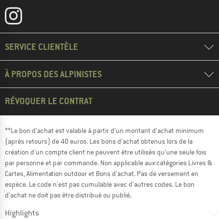
SERVICE CLIENTÈLE
À PROPOS DES ALPINISTES
RÉVOQUER LE CONTRAT
**Le bon d'achat est valable à partir d'un montant d'achat minimum
(après retours) de 40 euros. Les bons d'achat obtenus lors de la
création d'un compte client ne peuvent être utilisés qu'une seule fois
par personne et par commande. Non applicable aux catégories Livres &
Cartes, Alimentation outdoor et Bons d'achat. Pas de versement en
espèce. Le code n'est pas cumulable avec d'autres codes. Le bon
d'achat ne doit pas être distribué ou publié.
Highlights