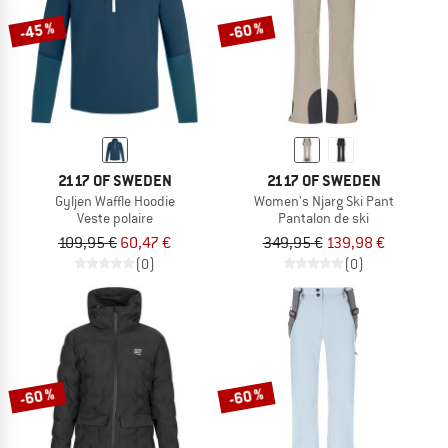
-45 %
-60 %
2117 OF SWEDEN
2117 OF SWEDEN
Gyljen Waffle Hoodie
Women's Njarg Ski Pant
Veste polaire
Pantalon de ski
109,95 €
60,47 €
349,95 €
139,98 €
(0)
(0)
-60 %
-60 %