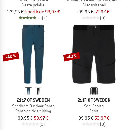
Veste polaire
Gilet softshell
179,95 €
à partir de 98,97 €
99,95 €
59,97 €
5,0
(1)
(0)
-40 %
-40 %
2117 OF SWEDEN
2117 OF SWEDEN
Sandhem Outdoor Pants
Sohl Shorts
Pantalon de trekking
Short
99,95 €
59,97 €
89,95 €
53,97 €
(0)
(0)