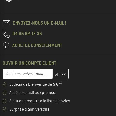
ENVOYEZ-NOUS UN E-MAIL !
04 65 82 17 36
ACHETEZ CONSCIEMMENT
OUVRIR UN COMPTE CLIENT
Entrez votre adresse e-mail ici et créez votre compte client à la 
Adresse e-mail
Cadeau de bienvenue de 5 €**
Accès exclusif aux promos
Ajout de produits à la liste d'envies
Surprise d'anniversaire