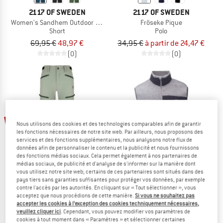
2117 OF SWEDEN
2117 OF SWEDEN
Women's Sandhem Outdoor Shorts
Fröseke Pique
Short
Polo
69,95 €
48,97 €
34,95 €
à partir de 24,47 €
(0)
(0)
Jusqu'à -35 %
-30 %
Nous utilisons des cookies et des technologies comparables afin de garantir
les fonctions nécessaires de notre site web. Par ailleurs, nous proposons des
services et des fonctions supplémentaires, nous analysons notre flux de
données afin de personnaliser le contenu et la publicité et nous fournissons
des fonctions médias sociaux. Cela permet également à nos partenaires de
médias sociaux, de publicité et d'analyse de s'informer sur la manière dont
vous utilisez notre site web; certains de ces partenaires sont situés dans des
pays tiers sans garanties suffisantes pour protéger vos données, par exemple
contre l'accès par les autorités. En cliquant sur « Tout sélectionner », vous
2117 OF SWEDEN
2117 OF SWEDEN
acceptez que nous procédions de cette manière.
Si vous ne souhaitez pas
Women's Byxan Pant
Skord Pile Vest
accepter les cookies à l’exception des cookies techniquement nécessaires,
veuillez cliquer ici
. Cependant, vous pouvez modifier vos paramètres de
Pantalon de trekking
Gilet en laine
cookies à tout moment dans « Paramètres » et sélectionner certaines