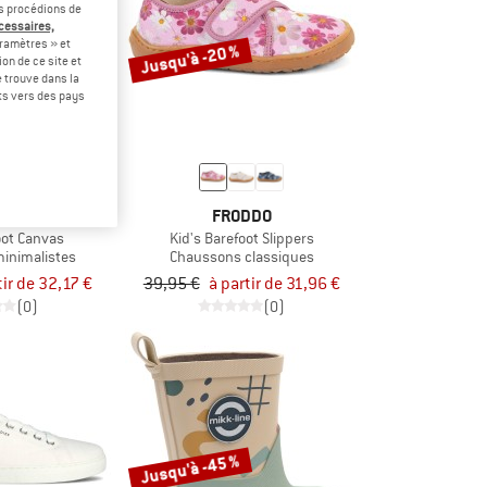
us procédions de
écessaires,
ramètres » et
Jusqu'à -20 %
on de ce site et
 trouve dans la
rts vers des pays
DDO
FRODDO
oot Canvas
Kid's Barefoot Slippers
inimalistes
Chaussons classiques
tir de 32,17 €
39,95 €
à partir de 31,96 €
(0)
(0)
Jusqu'à -45 %