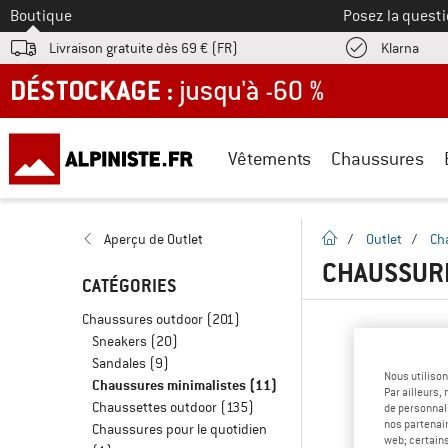
Vers le
Boutique
Posez la questi
Trouv
Livraison gratuite dès 69 € (FR)
Klarna
DÉSTOCKAGE : jusqu'à -60 %
Vêtements
Chaussures
Page d'accueil
Aperçu de Outlet
/
Outlet
/
Ch
CHAUSSURE
CATÉGORIES
Chaussures outdoor
(201)
Sneakers
(20)
Sandales
(9)
Nous utilison
Chaussures minimalistes
(11)
Par ailleurs
Chaussettes outdoor
(135)
de personnali
nos partenair
Chaussures pour le quotidien
web; certain