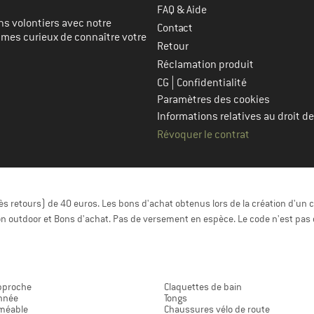
FAQ & Aide
s volontiers avec notre
Contact
mmes curieux de connaître votre
Retour
Réclamation produit
|
CG
Confidentialité
Paramètres des cookies
Informations relatives au droit de
Révoquer le contrat
 retours) de 40 euros. Les bons d'achat obtenus lors de la création d'un c
n outdoor et Bons d'achat. Pas de versement en espèce. Le code n'est pas 
pproche
Claquettes de bain
nnée
Tongs
méable
Chaussures vélo de route