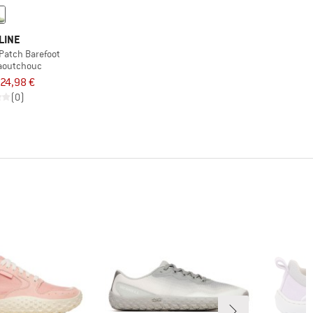
LINE
 Patch Barefoot
caoutchouc
24,98 €
(0)