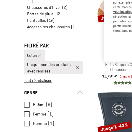
(1)
par exemple c
Chaussures d'hiver
(2)
cette manièr
veuillez cliqu
Jusqu'à -25 %
Bottes de pluie
(12)
sélectionner 
Pantoufles
(19)
peut être rév
partie inféri
Accessoires chaussures
(1)
tiers, dans n
FILTRÉ PAR
Coton
AFFEN
Uniquement les produits
Kid's Slippers 
Chaussons d
avec remises
34,95 €
à part
Tout réinitialiser
GENRE
(9)
Enfant
(1)
Femme
(1)
Homme
Jusqu'à -40 %