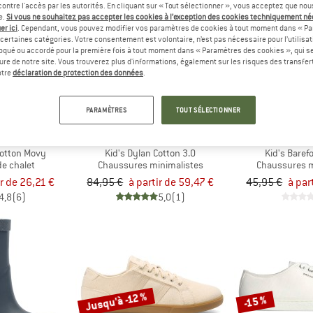
ontre l'accès par les autorités. En cliquant sur « Tout sélectionner », vous acceptez que no
e.
Si vous ne souhaitez pas accepter les cookies à l’exception des cookies techniquement n
er ici
. Cependant, vous pouvez modifier vos paramètres de cookies à tout moment dans « Pa
Jusqu'à -30 %
-30 %
certaines catégories. Votre consentement est volontaire, n’est pas nécessaire pour l’utilisati
oqué ou accordé pour la première fois à tout moment dans « Paramètres des cookies », qui se
eure de notre site. Vous trouverez plus d'informations, également sur les risques des transfe
otre
déclaration de protection des données
.
PARAMÈTRES
TOUT SÉLECTIONNER
ZAHN
KOEL
FRO
Cotton Movy
Kid's Dylan Cotton 3.0
Kid's Baref
e chalet
Chaussures minimalistes
Chaussures m
ir de 26,21 €
84,95 €
à partir de 59,47 €
45,95 €
à par
4,8
(6)
5,0
(1)
Jusqu'à -12 %
-15 %