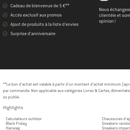
Cadeau de bienvenue de 5 €**
Nous échangeon
Accès exclusif aux promos
clientèle et so
opinion !
Ajout de produits à la liste d'envies
Surprise d'anniversaire
**Le bon d'achat est valable à partir d'un montant d'achat minimum (après
par commande. Non applicable aux catégories Livres & Cartes, Alimentatio
ou publié.
Highlights
Calculateurs outdoor
Chaussures d'a
Black Friday
Sneakers rando
Hanwag
Sneakers imper