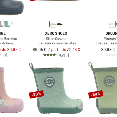
INE
XERO SHOES
GROUN
lid Barefoot
Dillon Canvas
Women'
aoutchouc
Chaussures minimalistes
Chaussures m
ir de 20,97 €
89,95 €
à partir de 79,16 €
89,95 €
(0)
4,2
(5)
-50 %
-50 %