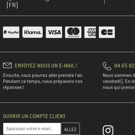
(FR)
ENVOYEZ-NOUS UN E-MAIL !
04 65 82
Ensuite, vous pourrez aller prendre l'air.
Nous sommes di
Pendant ce temps, nous préparons nos
vendredi). En de
réponses !
nous qui prenons
OUVRIR UN COMPTE CLIENT
Entrez votre adresse e-mail ici et créez votre compte client à la 
Adresse e-mail