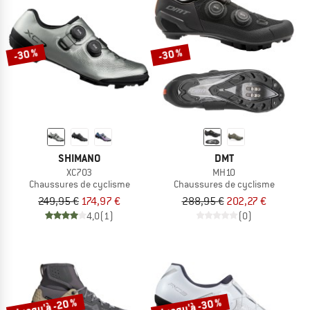
-30 %
-30 %
SHIMANO
DMT
XC703
MH10
Chaussures de cyclisme
Chaussures de cyclisme
249,95 €
174,97 €
288,95 €
202,27 €
4,0
(1)
(0)
Jusqu'à -20 %
Jusqu'à -30 %