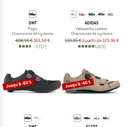
DMT
ADIDAS
Pogis
Velosamba Leather
Chaussures de cyclisme
Chaussures de cyclisme
408,95 €
163,58 €
139,95 €
à partir de 125,96 €
3,7
(7)
5,0
(3)
Jusqu'à -60 %
Jusqu'à -40 %
DMT
SCOTT