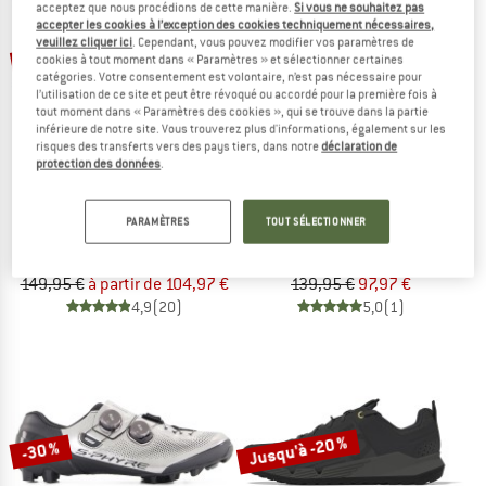
acceptez que nous procédions de cette manière.
Si vous ne souhaitez pas
accepter les cookies à l’exception des cookies techniquement nécessaires,
veuillez cliquer ici
. Cependant, vous pouvez modifier vos paramètres de
Jusqu'à -30 %
-30 %
cookies à tout moment dans « Paramètres » et sélectionner certaines
catégories. Votre consentement est volontaire, n’est pas nécessaire pour
l’utilisation de ce site et peut être révoqué ou accordé pour la première fois à
tout moment dans « Paramètres des cookies », qui se trouve dans la partie
inférieure de notre site. Vous trouverez plus d'informations, également sur les
risques des transferts vers des pays tiers, dans notre
déclaration de
protection des données
.
FIVE TEN
SHIMANO
PARAMÈTRES
TOUT SÉLECTIONNER
Freerider Pro
XC302
Chaussures de cyclisme
Chaussures de cyclisme
149,95 €
à partir de 104,97 €
139,95 €
97,97 €
4,9
(20)
5,0
(1)
Jusqu'à -20 %
-30 %