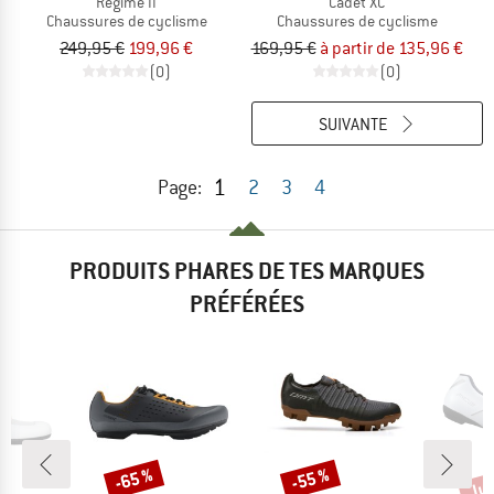
Regime II
Cadet XC
Chaussures de cyclisme
Chaussures de cyclisme
249,95 €
199,96 €
169,95 €
à partir de 135,96 €
(0)
(0)
SUIVANTE
1
Page:
2
3
4
PRODUITS PHARES DE TES MARQUES
PRÉFÉRÉES
Jus
-65 %
-55 %
Remise
Remise
Rem