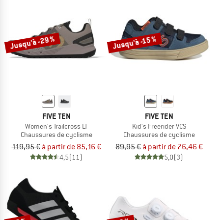
Jusqu'à -29 %
Jusqu'à -15 %
FIVE TEN
FIVE TEN
Women's Trailcross LT
Kid's Freerider VCS
Chaussures de cyclisme
Chaussures de cyclisme
119,95 €
à partir de 85,16 €
89,95 €
à partir de 76,46 €
4,5
(11)
5,0
(3)