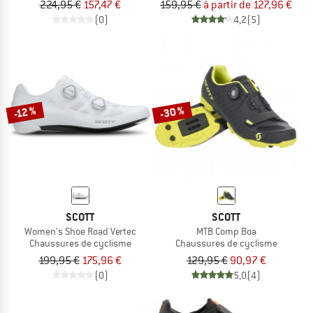
224,95 €
157,47 €
159,95 €
à partir de 127,96 €
(0)
4,2
(5)
-30 %
-12 %
SCOTT
SCOTT
Women's Shoe Road Vertec
MTB Comp Boa
Chaussures de cyclisme
Chaussures de cyclisme
199,95 €
175,96 €
129,95 €
90,97 €
(0)
5,0
(4)