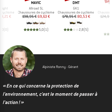
QUE
MARQUE
MARQUE
M
MAVIC
DMT
S
Article
Article
rlight
Allroad SL
GK1
Product group
Product group
Product 
 cyclisme
Chaussures de cyclisme
Chaussures de cyclisme
Chaussur
ix
ix réduit
Prix
Prix réduit
Prix
Prix réduit
29,21 €
198,95 €
69,63 €
178,95 €
80,53 €
124,95
0,0
(
0
)
5,0
(
1
)
2,8
(
5
)
Alpiniste Ronny - Gérant
« En ce qui concerne la protection de
l'environnement, c'est le moment de passer à
l'action ! »