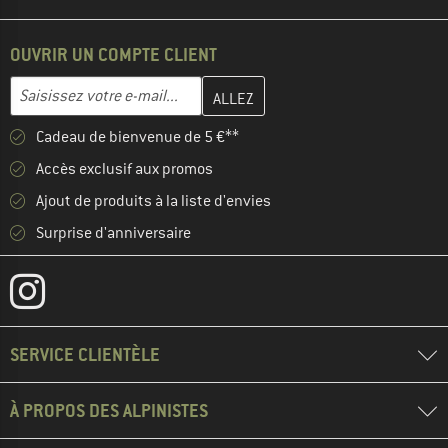
OUVRIR UN COMPTE CLIENT
Entrez votre adresse e-mail ici et créez votre compte client à la 
Adresse e-mail
Cadeau de bienvenue de 5 €**
Accès exclusif aux promos
Ajout de produits à la liste d'envies
Surprise d'anniversaire
SERVICE CLIENTÈLE
À PROPOS DES ALPINISTES