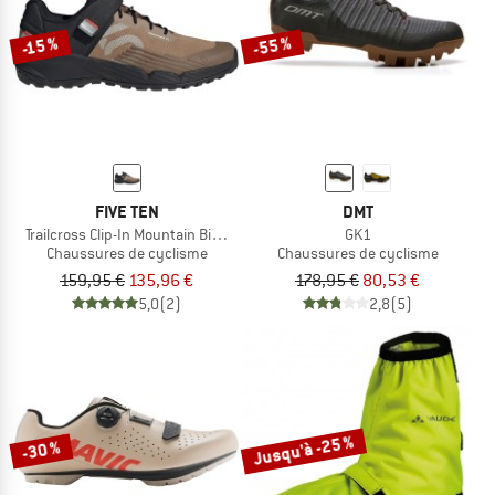
-55 %
-15 %
FIVE TEN
DMT
Trailcross Clip-In Mountain Biking Shoes
GK1
Chaussures de cyclisme
Chaussures de cyclisme
159,95 €
135,96 €
178,95 €
80,53 €
5,0
(2)
2,8
(5)
Jusqu'à -25 %
-30 %