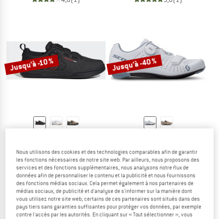
Jusqu'à -40 %
Jusqu'à -10 %
FIVE TEN
SCOTT
Freerider Pro Boa
Women's Shoe Road Comp Boa
Nous utilisons des cookies et des technologies comparables afin de garantir
Chaussures de cyclisme
Chaussures de cyclisme
les fonctions nécessaires de notre site web. Par ailleurs, nous proposons des
169,95 €
à partir de 152,96 €
129,95 €
à partir de 77,97 €
services et des fonctions supplémentaires, nous analysons notre flux de
données afin de personnaliser le contenu et la publicité et nous fournissons
4,5
(2)
(0)
des fonctions médias sociaux. Cela permet également à nos partenaires de
médias sociaux, de publicité et d'analyse de s'informer sur la manière dont
vous utilisez notre site web; certains de ces partenaires sont situés dans des
pays tiers sans garanties suffisantes pour protéger vos données, par exemple
contre l'accès par les autorités. En cliquant sur « Tout sélectionner », vous