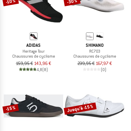
-30 %
-10 %
ADIDAS
SHIMANO
Heritage Tour
RC703
Chaussures de cyclisme
Chaussures de cyclisme
159,95 €
143,96 €
239,95 €
167,97 €
4,8
(8)
(0)
Jusqu'à -15 %
-15 %