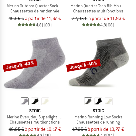
Merino Outdoor Quarter Socks Tech
Merino Quarter Tech Rib Mountains 
Chaussettes de randonnée
Chaussettes multifonctions
19,95 €
à partir de 11,37 €
22,95 €
à partir de 11,93 €
4,8
(103)
4,8
(68)
Jusqu'à -40 %
Jusqu'à -40 %
STOIC
STOIC
Merino Everyday Superlight No Show
Merino Running Low Socks
Chaussettes multifonctions
Chaussettes de running
16,95 €
à partir de 10,17 €
17,95 €
à partir de 10,77 €
4,8
(25)
4,6
(64)