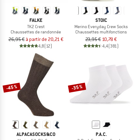
FALKE
STOIC
TK2 Crest
Merino Everyday Crew Socks
Chaussettes de randonnée
Chaussettes multifonctions
26,95 €
à partir de 20,21 €
23,95 €
10,78 €
4,8
(12)
4,4
(381)
-45 %
-35 %
ALPACASOCKS&CO
P.A.C.