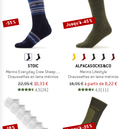
Jusqu'à -45 %
-55 %
STOIC
ALPACASOCKS&CO
Merino Everyday Crew Sheep Socks
Merino Lifestyle
Chaussettes en laine mérinos
Chaussettes en laine mérinos
22,95 €
10,33 €
14,95 €
à partir de 8,22 €
4,5
(26)
4,5
(11)
Jusqu'à -35 %
-18 %