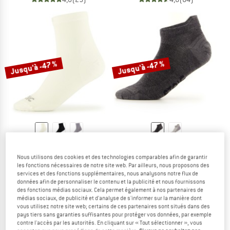
Jusqu'à -47 %
Jusqu'à -47 %
STOIC
STOIC
Merino Everyday Light Quarter Socks
Wool Silk light Hiking No Show Socks
Nous utilisons des cookies et des technologies comparables afin de garantir
Chaussettes multifonctions
Chaussettes en laine mérinos
les fonctions nécessaires de notre site web. Par ailleurs, nous proposons des
services et des fonctions supplémentaires, nous analysons notre flux de
20,95 €
à partir de 11,10 €
19,95 €
à partir de 10,57 €
données afin de personnaliser le contenu et la publicité et nous fournissons
4,7
(37)
3,9
(15)
des fonctions médias sociaux. Cela permet également à nos partenaires de
médias sociaux, de publicité et d'analyse de s'informer sur la manière dont
vous utilisez notre site web; certains de ces partenaires sont situés dans des
pays tiers sans garanties suffisantes pour protéger vos données, par exemple
contre l'accès par les autorités. En cliquant sur « Tout sélectionner », vous