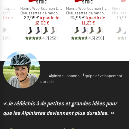
QUE
MARQUE
MARQUE
C
STOIC
STOIC
Article
Article
Article
ght No Show
Merino Wool Cushion Light Socks
Merino Wool Cushion Heavy Socks
Merino Outdoor
Product group
Product group
Product g
onctions
Chaussettes de randonnée
Chaussettes de randonnée
Chaussette
ix
ix réduit
Prix
Prix réduit
Prix
Prix réduit
artir de
22,95 €
à partir de
24,95 €
à partir de
19,95 
 €
12,62 €
11,23 €
,8
(
25
)
4,7
(
252
)
4,5
(
256
)
Alpiniste Johanna - Équipe développement
durable
« Je réfléchis à de petites et grandes idées pour
que les Alpinistes deviennent plus durables. »