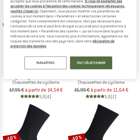
acceptez que nous procédions de cette manière.
Si vous ne souhaitez pas
accepter les cookies à l’exception des cookies techniquement nécessaires,
veuillez cliquer ici
. Cependant, vous pouvez modifier vos paramètres de
cookies à tout moment dans « Paramètres » et sélectionner certaines
Jusqu'à -27 %
Jusqu'à -19 %
catégories. Votre consentement est volontaire, n’est pas nécessaire pour
l’utilisation de ce site et peut être révoqué ou accordé pour la première fois à
tout moment dans « Paramètres des cookies », qui se trouve dans la partie
inférieure de notre site. Vous trouverez plus d'informations, également sur les
risques des transferts vers des pays tiers, dans notre
déclaration de
protection des données
.
PARAMÈTRES
TOUT SÉLECTIONNER
GRIPGRAB
BIORACER
Lightweight SL Short Sock
Classic Socks
Chaussettes de cyclisme
Chaussettes de cyclisme
17,95 €
à partir de 14,54 €
15,95 €
à partir de 11,64 €
5,0
(4)
5,0
(2)
-10 %
-10 %