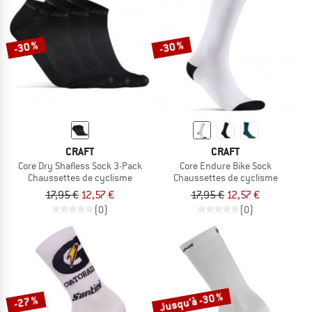
-30 %
-30 %
CRAFT
CRAFT
Core Dry Shafless Sock 3-Pack
Core Endure Bike Sock
Chaussettes de cyclisme
Chaussettes de cyclisme
17,95 €
12,57 €
17,95 €
12,57 €
(0)
(0)
Jusqu'à -30 %
-27 %