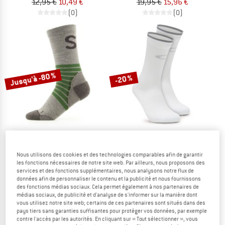
12,95 €
10,49 €
19,95 €
15,96 €
(0)
(0)
Jusqu'à -80 %
-20 %
STOIC
OAKLEY
Nous utilisons des cookies et des technologies comparables afin de garantir
les fonctions nécessaires de notre site web. Par ailleurs, nous proposons des
Merino MTB Socks
Cadence Socks 2.0
services et des fonctions supplémentaires, nous analysons notre flux de
Chaussettes de cyclisme
Chaussettes de cyclisme
données afin de personnaliser le contenu et la publicité et nous fournissons
22,95 €
à partir de 4,79 €
24,95 €
19,96 €
des fonctions médias sociaux. Cela permet également à nos partenaires de
médias sociaux, de publicité et d'analyse de s'informer sur la manière dont
4,7
(63)
(0)
vous utilisez notre site web; certains de ces partenaires sont situés dans des
pays tiers sans garanties suffisantes pour protéger vos données, par exemple
contre l'accès par les autorités. En cliquant sur « Tout sélectionner », vous