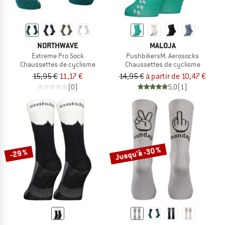
NORTHWAVE
MALOJA
Extreme Pro Sock
PushbikersM. Aerosocks
Chaussettes de cyclisme
Chaussettes de cyclisme
15,95 €
11,17 €
14,95 €
à partir de 10,47 €
(0)
5,0
(1)
Jusqu'à -30 %
-29 %