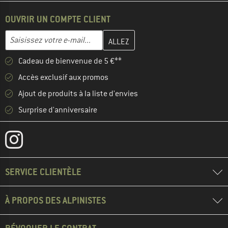
OUVRIR UN COMPTE CLIENT
Entrez votre adresse e-mail ici et créez votre compte client à la 
Adresse e-mail
Cadeau de bienvenue de 5 €**
Accès exclusif aux promos
Ajout de produits à la liste d'envies
Surprise d'anniversaire
SERVICE CLIENTÈLE
À PROPOS DES ALPINISTES