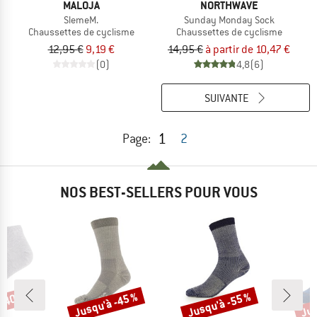
MALOJA
NORTHWAVE
SlemeM.
Sunday Monday Sock
Chaussettes de cyclisme
Chaussettes de cyclisme
12,95 €
9,19 €
14,95 €
à partir de 10,47 €
(0)
4,8
(6)
SUIVANTE
1
Page:
2
NOS BEST-SELLERS POUR VOUS
 -40 %
Jusqu'à -45 %
Jusqu'à -55 %
Jus
Remise
Remise
Rem