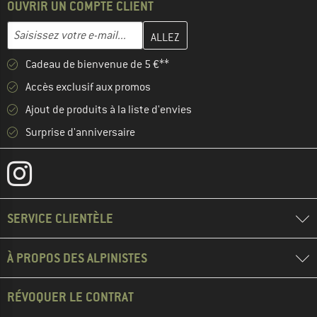
OUVRIR UN COMPTE CLIENT
Entrez votre adresse e-mail ici et créez votre compte client à la 
Adresse e-mail
Cadeau de bienvenue de 5 €**
Accès exclusif aux promos
Ajout de produits à la liste d'envies
Surprise d'anniversaire
SERVICE CLIENTÈLE
À PROPOS DES ALPINISTES
RÉVOQUER LE CONTRAT