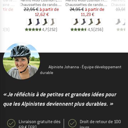
Product group
Product group
Product g
 mérinos
Chaussettes de randonnée
Chaussettes de randonnée
Chaussette
ix
ix réduit
Prix
Prix réduit
Prix
Prix réduit
artir de
22,95 €
à partir de
24,95 €
à partir de
19,95 
 €
12,62 €
11,23 €
5,0
(
9
)
4,7
(
252
)
4,5
(
256
)
Alpiniste Johanna - Équipe développement
durable
« Je réfléchis à de petites et grandes idées pour
que les Alpinistes deviennent plus durables. »
Livraison gratuite dès
Droit de retour de 100
69 € (FR)
jours