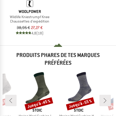
WOOLPOWER
Wildlife Kniestrumpf Knee
Chaussettes d'expédition
38,95 €
27,27 €
4,8
(18)
PRODUITS PHARES DE TES MARQUES
PRÉFÉRÉES
 -55 %
Jusqu'à -45 %
Jusqu'à -55 %
Jus
Remise
Remise
Rem
QUE
MARQUE
MARQUE
C
STOIC
STOIC
Article
Article
Article
rter Socks
Merino Wool Cushion Light Socks
Merino Wool Cushion Heavy Socks
Merino Outdoor