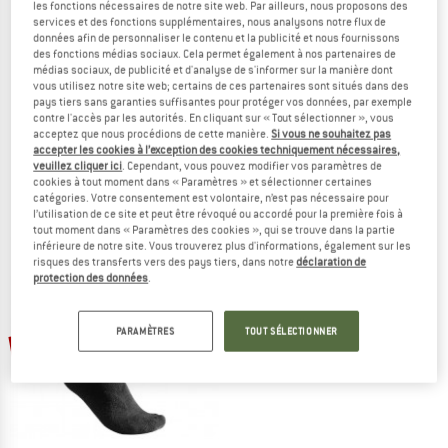
les fonctions nécessaires de notre site web. Par ailleurs, nous proposons des
services et des fonctions supplémentaires, nous analysons notre flux de
données afin de personnaliser le contenu et la publicité et nous fournissons
des fonctions médias sociaux. Cela permet également à nos partenaires de
médias sociaux, de publicité et d'analyse de s'informer sur la manière dont
vous utilisez notre site web; certains de ces partenaires sont situés dans des
pays tiers sans garanties suffisantes pour protéger vos données, par exemple
ROHNER
ACLIMA
contre l'accès par les autorités. En cliquant sur « Tout sélectionner », vous
Fibre Tech
Ww Short Socks
acceptez que nous procédions de cette manière.
Si vous ne souhaitez pas
Chaussettes de randonnée
Chaussettes en laine mérinos
accepter les cookies à l’exception des cookies techniquement nécessaires,
24,95 €
à partir de 20,46 €
29,95 €
19,47 €
veuillez cliquer ici
. Cependant, vous pouvez modifier vos paramètres de
cookies à tout moment dans « Paramètres » et sélectionner certaines
4,9
(42)
5,0
(2)
catégories. Votre consentement est volontaire, n’est pas nécessaire pour
l’utilisation de ce site et peut être révoqué ou accordé pour la première fois à
tout moment dans « Paramètres des cookies », qui se trouve dans la partie
inférieure de notre site. Vous trouverez plus d'informations, également sur les
risques des transferts vers des pays tiers, dans notre
déclaration de
protection des données
.
PARAMÈTRES
TOUT SÉLECTIONNER
-30 %