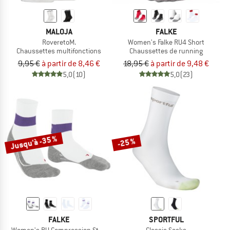
MALOJA
FALKE
RoveretoM.
Women's Falke RU4 Short
Chaussettes multifonctions
Chaussettes de running
9,95 €
à partir de 8,46 €
18,95 €
à partir de 9,48 €
5,0
(10)
5,0
(23)
Jusqu'à -35 %
-25 %
FALKE
SPORTFUL
Women's RU Compression Stabilizing
Classic Socks