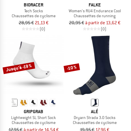
BIORACER
FALKE
Tech Socks
Women's RU4 Endurance Cool
Chaussettes de cyclisme
Chaussettes de running
28,95 €
21,13 €
20,95 €
à partir de 13,62 €
(0)
(0)
Jusqu'à -19 %
-10 %
GRIPGRAB
ALÉ
Lightweight SL Short Sock
Dryarn Strada 3.0 Socks
Chaussettes de cyclisme
Chaussettes de cyclisme
17,95 €
à partir de 14,54 €
19,95 €
17,96 €