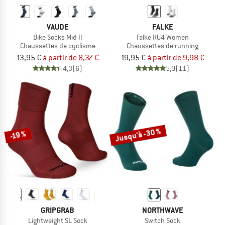
VAUDE
FALKE
Bike Socks Mid II
Falke RU4 Women
Chaussettes de cyclisme
Chaussettes de running
13,95 €
à partir de 8,37 €
19,95 €
à partir de 9,98 €
4,3
(6)
5,0
(11)
Jusqu'à -30 %
-19 %
GRIPGRAB
NORTHWAVE
Lightweight SL Sock
Switch Sock