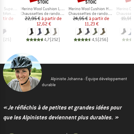
QUE
MARQUE
MARQUE
C
STOIC
STOIC
Article
Article
Article
ght No Show
Merino Wool Cushion Light Socks
Merino Wool Cushion Heavy Socks
Merino Outdoor
Product group
Product group
Product g
onctions
Chaussettes de randonnée
Chaussettes de randonnée
Chaussette
ix
ix réduit
Prix
Prix réduit
Prix
Prix réduit
artir de
22,95 €
à partir de
24,95 €
à partir de
19,95 
 €
12,62 €
11,23 €
,8
(
25
)
4,7
(
252
)
4,5
(
256
)
Alpiniste Johanna - Équipe développement
durable
« Je réfléchis à de petites et grandes idées pour
que les Alpinistes deviennent plus durables. »