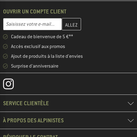
OUVRIR UN COMPTE CLIENT
Entrez votre adresse e-mail ici et créez votre compte client à la 
Adresse e-mail
Cadeau de bienvenue de 5 €**
Accès exclusif aux promos
Ajout de produits à la liste d'envies
Surprise d'anniversaire
SERVICE CLIENTÈLE
À PROPOS DES ALPINISTES