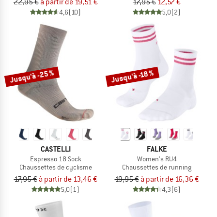
22,95 €
à partir de 19,51 €
17,95 €
12,57 €
4,6
(10)
5,0
(2)
Jusqu'à -25 %
Jusqu'à -18 %
CASTELLI
FALKE
Espresso 18 Sock
Women's RU4
Chaussettes de cyclisme
Chaussettes de running
17,95 €
à partir de 13,46 €
19,95 €
à partir de 16,36 €
5,0
(1)
4,3
(6)