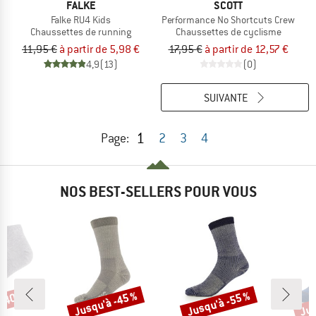
FALKE
SCOTT
Falke RU4 Kids
Performance No Shortcuts Crew
Chaussettes de running
Chaussettes de cyclisme
11,95 €
à partir de 5,98 €
17,95 €
à partir de 12,57 €
4,9
(13)
(0)
SUIVANTE
1
Page:
2
3
4
NOS BEST-SELLERS POUR VOUS
 -40 %
Jusqu'à -45 %
Jusqu'à -55 %
Jus
Remise
Remise
Rem