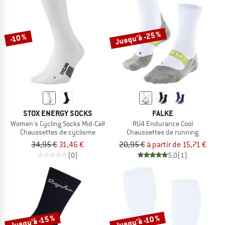
Jusqu'à -25 %
-10 %
STOX ENERGY SOCKS
FALKE
Women's Cycling Socks Mid-Calf
RU4 Endurance Cool
Chaussettes de cyclisme
Chaussettes de running
34,95 €
31,46 €
20,95 €
à partir de 15,71 €
(0)
5,0
(1)
Jusqu'à -15 %
Jusqu'à -10 %