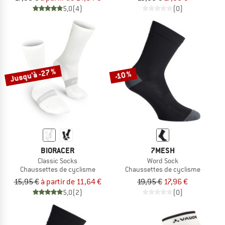
5,0
(4)
(0)
Jusqu'à -27 %
-10 %
BIORACER
7MESH
Classic Socks
Word Sock
Chaussettes de cyclisme
Chaussettes de cyclisme
15,95 €
à partir de 11,64 €
19,95 €
17,96 €
5,0
(2)
(0)