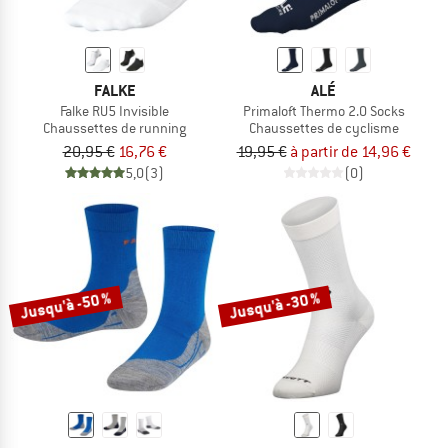
FALKE
ALÉ
Falke RU5 Invisible
Primaloft Thermo 2.0 Socks
Chaussettes de running
Chaussettes de cyclisme
20,95 €
16,76 €
19,95 €
à partir de 14,96 €
5,0
(3)
(0)
Jusqu'à -50 %
Jusqu'à -30 %