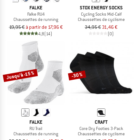
FALKE
STOX ENERGY SOCKS
Falke RU4
Cycling Socks Mid-Calf
Chaussettes de running
Chaussettes de cyclisme
19,95 €
à partir de 17,96 €
34,95 €
31,46 €
4,8
(14)
(0)
Jusqu'à -15 %
-30 %
FALKE
CRAFT
RU Trail
Core Dry Footies 3-Pack
Chaussettes de running
Chaussettes de cyclisme