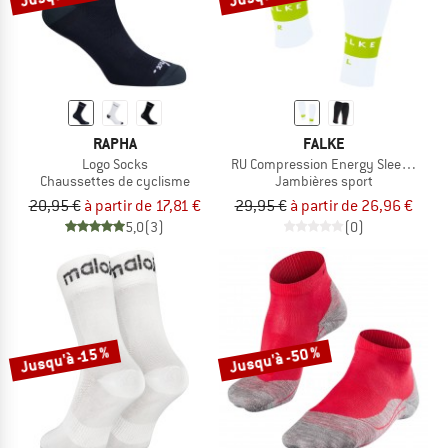
RAPHA
FALKE
Logo Socks
RU Compression Energy Sleeves
Chaussettes de cyclisme
Jambières sport
20,95 €
à partir de 17,81 €
29,95 €
à partir de 26,96 €
5,0
(3)
(0)
Jusqu'à -50 %
Jusqu'à -15 %