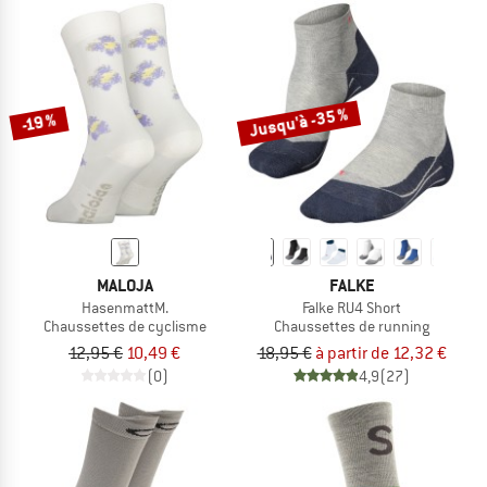
Jusqu'à -35 %
-19 %
MALOJA
FALKE
HasenmattM.
Falke RU4 Short
Chaussettes de cyclisme
Chaussettes de running
12,95 €
10,49 €
18,95 €
à partir de 12,32 €
(0)
4,9
(27)