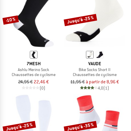
Jusqu'à -25 %
-10 %
7MESH
VAUDE
Ashlu Merino Sock
Bike Socks Short II
Chaussettes de cyclisme
Chaussettes de cyclisme
24,95 €
22,46 €
11,95 €
à partir de 8,96 €
(0)
4,0
(1)
Jusqu'à -25 %
Jusqu'à -35 %