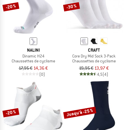
-20 %
-30 %
NALINI
CRAFT
Dinamic H24
Core Dry Mid Sock 3-Pack
Chaussettes de cyclisme
Chaussettes de cyclisme
17,95 €
14,36 €
19,95 €
13,97 €
(0)
4,5
(4)
Jusqu'à -25 %
-20 %