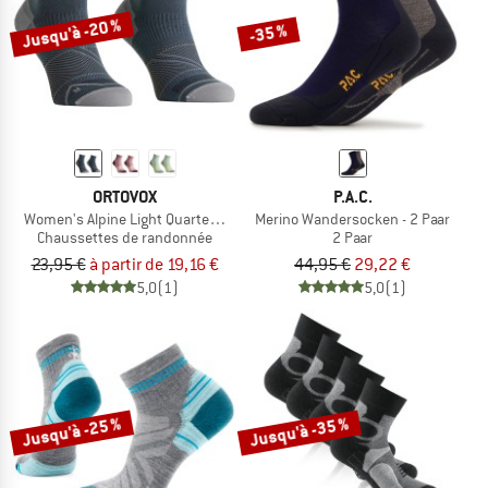
Jusqu'à -20 %
-35 %
ORTOVOX
P.A.C.
Women's Alpine Light Quarter Socks
Merino Wandersocken - 2 Paar
Chaussettes de randonnée
2 Paar
23,95 €
à partir de 19,16 €
44,95 €
29,22 €
5,0
(1)
5,0
(1)
Jusqu'à -25 %
Jusqu'à -35 %