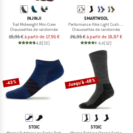
INJINJI
SMARTWOOL
Trail Midweight Mini-Crew
Performance Hike Light Cushion Cre
Chaussettes de randonnée
Chaussettes de randonnée
19,95 €
à partir de 17,96 €
26,95 €
à partir de 18,87 €
4,8
(32)
4,4
(12)
Jusqu'à -48 %
-43 %
STOIC
STOIC
Merino Outdoor Low Socks Tech
Merino Trekking Classic Socks