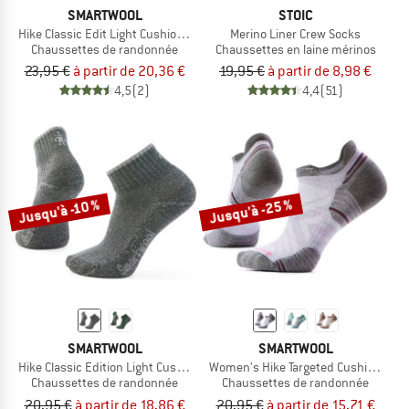
SMARTWOOL
STOIC
Hike Classic Edit Light Cushion 2nd Cut Crew Socks
Merino Liner Crew Socks
Chaussettes de randonnée
Chaussettes en laine mérinos
23,95 €
à partir de 20,36 €
19,95 €
à partir de 8,98 €
4,5
(2)
4,4
(51)
Jusqu'à -25 %
Jusqu'à -10 %
SMARTWOOL
SMARTWOOL
Hike Classic Edition Light Cushion 2nd Cut Ankle
Women's Hike Targeted Cushion Low 
Chaussettes de randonnée
Chaussettes de randonnée
20,95 €
à partir de 18,86 €
20,95 €
à partir de 15,71 €