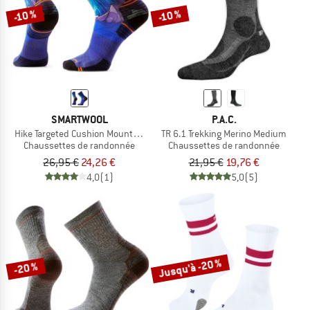
-10 %
-10 %
SMARTWOOL
P.A.C.
Hike Targeted Cushion Mountain Myth Crew
TR 6.1 Trekking Merino Medium
Chaussettes de randonnée
Chaussettes de randonnée
26,95 €
24,26 €
21,95 €
19,76 €
4,0
(1)
5,0
(5)
Jusqu'à -20 %
-20 %