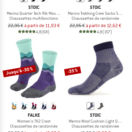
STOIC
STOIC
Merino Quarter Tech Rib Mountains Socks
Merino Trekking Crew Socks Stripes
Chaussettes multifonctions
Chaussettes de randonnée
22,95 €
à partir de 11,93 €
22,95 €
à partir de 12,62 €
4,8
(68)
4,8
(157)
Jusqu'à -30 %
-35 %
FALKE
STOIC
Women's TK2 Crest
Merino Wool Cushion Light Quarter 
Chaussettes de randonnée
Chaussettes de randonnée