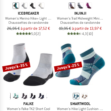
ICEBREAKER
INJINJI
Women's Merino Hike+ Light Mini
Women's Trail Midweight Mini Crew
Chaussettes de randonnée
Chaussettes de randonnée
26,95 €
à partir de 17,52 €
19,95 €
à partir de 13,97 €
5,0
(2)
4,3
(10)
Jusqu'à -35 %
Jusqu'à -25 %
FALKE
SMARTWOOL
Women's Falke TK2 Short Cool
Women's Hike Light Cushion Margari