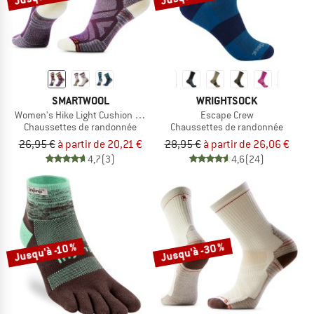
SMARTWOOL
WRIGHTSOCK
Women's Hike Light Cushion New Pattern Crew Socks
Escape Crew
Chaussettes de randonnée
Chaussettes de randonnée
26,95 €
à partir de 20,21 €
28,95 €
à partir de 26,06 €
4,7
(3)
4,6
(24)
Jusqu'à -30 %
Jusqu'à -10 %