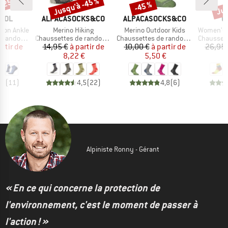
 -25 %
Jusqu'à -45 %
Jus
-45 %
Remise
Remise
Rem
MARQUE
MARQUE
M
OOL
ALPACASOCKS&CO
ALPACASOCKS&CO
O
Article
Article
Article
hion Ankle
Merino Hiking
Merino Outdoor Kids
Women's All Mou
Product group
Product group
Product g
andonnée
Chaussettes de randonnée
Chaussettes de randonnée
Chaussettes e
ix
ix réduit
Prix
Prix réduit
Prix
Prix réduit
artir de
14,95 €
à partir de
10,00 €
à partir de
26,95 
 €
8,22 €
5,50 €
,0
(
11
)
4,5
(
22
)
4,8
(
6
)
Alpiniste Ronny - Gérant
« En ce qui concerne la protection de
l'environnement, c'est le moment de passer à
l'action ! »