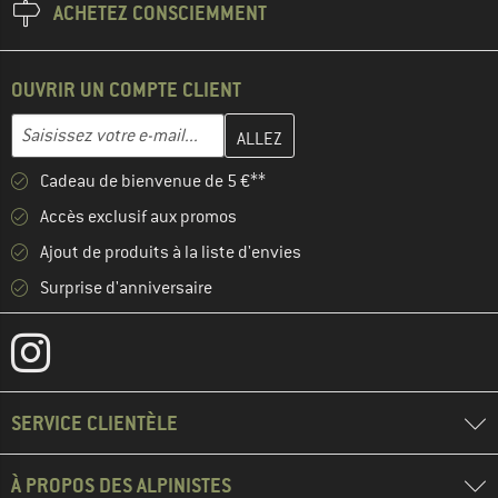
ACHETEZ CONSCIEMMENT
OUVRIR UN COMPTE CLIENT
Entrez votre adresse e-mail ici et créez votre compte client à la 
Adresse e-mail
Cadeau de bienvenue de 5 €**
Accès exclusif aux promos
Ajout de produits à la liste d'envies
Surprise d'anniversaire
SERVICE CLIENTÈLE
À PROPOS DES ALPINISTES