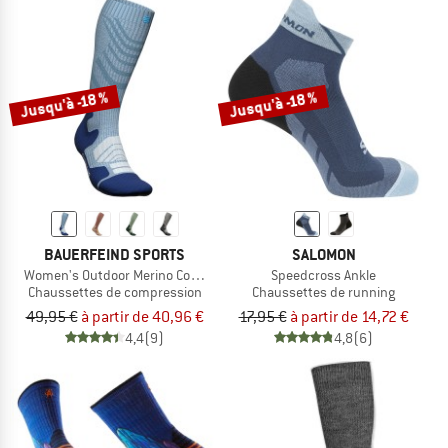
Jusqu'à -18 %
Jusqu'à -18 %
BAUERFEIND SPORTS
SALOMON
Women's Outdoor Merino Compression Socks
Speedcross Ankle
Chaussettes de compression
Chaussettes de running
49,95 €
à partir de 40,96 €
17,95 €
à partir de 14,72 €
4,4
(9)
4,8
(6)