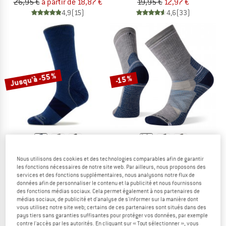
26,95 €
à partir de 18,87 €
19,95 €
12,97 €
4,9
(15)
4,6
(33)
Jusqu'à -55 %
-15 %
STOIC
SMARTWOOL
Nous utilisons des cookies et des technologies comparables afin de garantir
Merino Outdoor Crew Socks Tech
Performance Hike Full Cushion Crew
les fonctions nécessaires de notre site web. Par ailleurs, nous proposons des
Chaussettes de randonnée
Chaussettes de randonnée
services et des fonctions supplémentaires, nous analysons notre flux de
données afin de personnaliser le contenu et la publicité et nous fournissons
24,95 €
à partir de 11,23 €
28,95 €
24,61 €
des fonctions médias sociaux. Cela permet également à nos partenaires de
4,6
(106)
4,9
(22)
médias sociaux, de publicité et d'analyse de s'informer sur la manière dont
vous utilisez notre site web; certains de ces partenaires sont situés dans des
pays tiers sans garanties suffisantes pour protéger vos données, par exemple
contre l'accès par les autorités. En cliquant sur « Tout sélectionner », vous