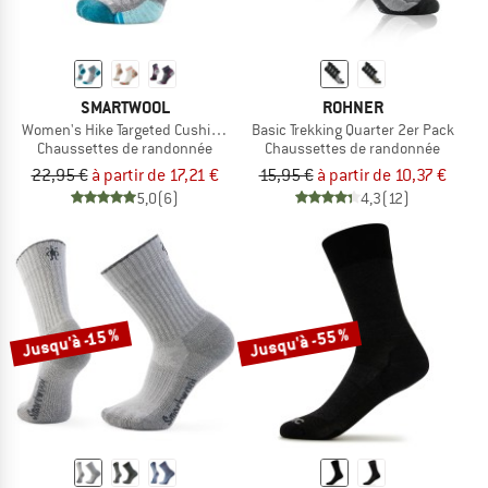
SMARTWOOL
ROHNER
Women's Hike Targeted Cushion Ankle Socks
Basic Trekking Quarter 2er Pack
Chaussettes de randonnée
Chaussettes de randonnée
22,95 €
à partir de 17,21 €
15,95 €
à partir de 10,37 €
5,0
(6)
4,3
(12)
Jusqu'à -55 %
Jusqu'à -15 %