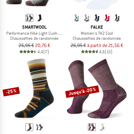
SMARTWOOL
FALKE
Performance Hike Light Cushion Mid Crew
Women's TK2 Cool
Chaussettes de randonnée
Chaussettes de randonnée
25,95 €
20,76 €
26,95 €
à partir de 21,56 €
4,4
(7)
4,6
(13)
Jusqu'à -20 %
-25 %