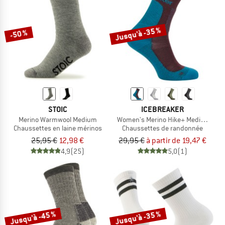
Jusqu'à -35 %
-50 %
STOIC
ICEBREAKER
Merino Warmwool Medium
Women's Merino Hike+ Medium Cre
Chaussettes en laine mérinos
Chaussettes de randonnée
25,95 €
12,98 €
29,95 €
à partir de 19,47 €
4,9
(25)
5,0
(1)
Jusqu'à -45 %
Jusqu'à -35 %