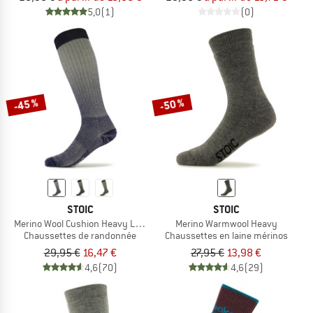
5,0
(1)
(0)
-45 %
-50 %
STOIC
STOIC
Merino Wool Cushion Heavy Long Socks
Merino Warmwool Heavy
Chaussettes de randonnée
Chaussettes en laine mérinos
29,95 €
16,47 €
27,95 €
13,98 €
4,6
(70)
4,6
(29)