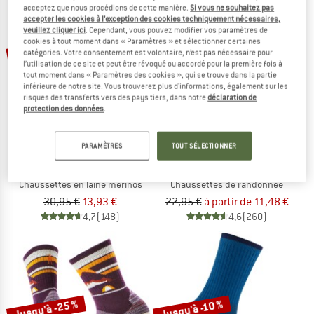
acceptez que nous procédions de cette manière.
Si vous ne souhaitez pas
accepter les cookies à l’exception des cookies techniquement nécessaires,
veuillez cliquer ici
. Cependant, vous pouvez modifier vos paramètres de
cookies à tout moment dans « Paramètres » et sélectionner certaines
-55 %
-50 %
catégories. Votre consentement est volontaire, n’est pas nécessaire pour
l’utilisation de ce site et peut être révoqué ou accordé pour la première fois à
tout moment dans « Paramètres des cookies », qui se trouve dans la partie
inférieure de notre site. Vous trouverez plus d'informations, également sur les
risques des transferts vers des pays tiers, dans notre
déclaration de
protection des données
.
PARAMÈTRES
TOUT SÉLECTIONNER
STOIC
STOIC
Merino Wool Cushion Extreme Socks
Merino Trekking Crew Socks
Chaussettes en laine mérinos
Chaussettes de randonnée
30,95 €
13,93 €
22,95 €
à partir de 11,48 €
4,7
(148)
4,6
(260)
Jusqu'à -25 %
Jusqu'à -10 %