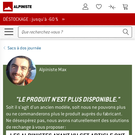
Vers le compte client
Vers 
Vers la liste d'env
Vers le com
DÉSTOCKAGE : jusqu'à -60 %
DÉSTOCKAGE : jusqu'à -60 % »
Sacs à dos journée
Alpiniste Max
"LE PRODUIT N'EST PLUS DISPONIBLE."
Soit il s'agit d'un ancien modèle, soit nous ne pouvons plus
ou ne commanderons plus le produit auprès du fabricant.
Ne désespérez pas, nous avons naturellement des solutions
de rechange à vous proposer :