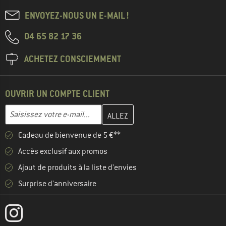
ENVOYEZ-NOUS UN E-MAIL !
04 65 82 17 36
ACHETEZ CONSCIEMMENT
OUVRIR UN COMPTE CLIENT
Entrez votre adresse e-mail ici et créez votre compte client à la 
Adresse e-mail
Cadeau de bienvenue de 5 €**
Accès exclusif aux promos
Ajout de produits à la liste d'envies
Surprise d'anniversaire