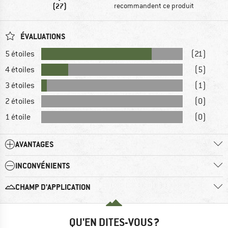
(27)
recommandent ce produit
ÉVALUATIONS
5 étoiles
(21)
4 étoiles
(5)
3 étoiles
(1)
2 étoiles
(0)
1 étoile
(0)
AVANTAGES
INCONVÉNIENTS
CHAMP D'APPLICATION
QU'EN DITES-VOUS ?