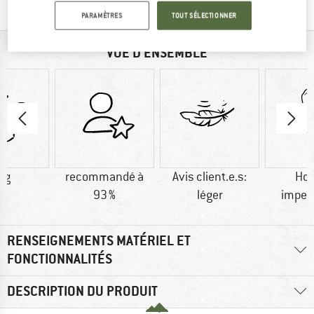
PARAMÈTRES
TOUT SÉLECTIONNER
VUE D'ENSEMBLE
 g
recommandé à
Avis client.e.s:
Ho
93 %
léger
imper
RENSEIGNEMENTS MATÉRIEL ET
FONCTIONNALITÉS
DESCRIPTION DU PRODUIT