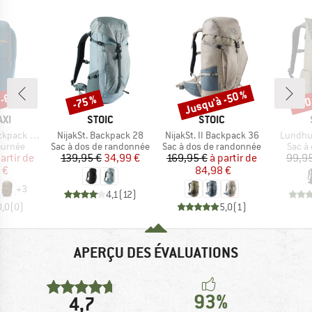
 -63 %
Jusqu'à -50 %
-75 %
-70
Remise
Remise
Rem
E
MARQUE
MARQUE
XI
STOIC
STOIC
Article
Article
Article
k Cada Dia
NijakSt. Backpack 28
NijakSt. II Backpack 36
Lundhul
oup
Product group
Product group
Produ
ournée
Sac à dos de randonnée
Sac à dos de randonnée
Sac à
ix
ix réduit
Prix
Prix réduit
Prix
Prix réduit
artir de
139,95 €
34,99 €
169,95 €
à partir de
99,95
 €
84,98 €
+
3
4,1
(
12
)
0,0
(
0
)
5,0
(
1
)
APERÇU DES ÉVALUATIONS
93%
4,7