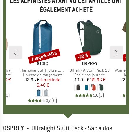
LES ALPINISTES AYANT VU CET ARTICLE ONT
ÉGALEMENT ACHETÉ
Jusqu'à -50 %
-20 %
-55
Remise
Remise
Rem
UE
S
MARQUE
STOIC
MARQUE
OSPREY
lderbag
Article
HarnosandSt. II Ultra Lite Dry Bag
Article
Ultralight Stuff Pack 18
Article
Women's Merino
oup
ulière
Product group
Housse de rangement
Product group
Sac à dos journée
Produ
Haut 
ix
ix réduit
1,96 €
12,95 €
à partir de
Prix
Prix réduit
49,95 €
Prix
Prix réduit
39,96 €
69,9
6,48 €
0,0
(
0
)
5,0
(
3
)
3,7
(
6
)
OSPREY
-
Ultralight Stuff Pack - Sac à dos