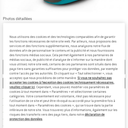
Photos détaillées
Nous utilisons des cookies et des technologies comparables afin de garantir
les fonctions nécessaires de notre site web. Par ailleurs, nous proposons des
services et des fonctions supplémentaires, nous analysons notre flux de
données afin de personnaliser le contenu et la publicité et nous fournissons
des fonctions médias sociaux. Cela permet également à nos partenaires de
médias sociaux, de publicité et d'analyse de s'informer sur la manière dont
vous utilisez notre site web; certains de ces partenaires sont situés dans des
PLUS DISPONIBLE
pays tiers sans garanties suffisantes pour protéger vos données, par exemple
contre l'accès par les autorités. En cliquant sur « Tout sélectionner », vous
acceptez que nous procédions de cette manière.
Si vous ne souhaitez pas
accepter les cookies à l’exception des cookies techniquement nécessaires,
ENREGISTRER
COMPARER
veuillez cliquer ici
. Cependant, vous pouvez modifier vos paramètres de
cookies à tout moment dans « Paramètres » et sélectionner certaines
catégories. Votre consentement est volontaire, n’est pas nécessaire pour
Trouve les infos sur la livrais
Livraison gratuite dès 69 € (FR)
l’utilisation de ce site et peut être révoqué ou accordé pour la première fois à
Trouve les informations de paiemen
Droit de retour de 100 jours
tout moment dans « Paramètres des cookies », qui se trouve dans la partie
inférieure de notre site. Vous trouverez plus d'informations, également sur les
> 4 000 000 clients satisfaits
risques des transferts vers des pays tiers, dans notre
déclaration de
Tous les articles disponibles
protection des données
.
Trouve toutes les i
Protection des acheteurs de Trusted Shops