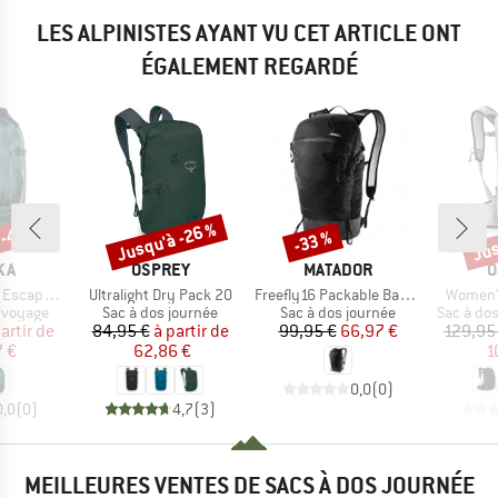
LES ALPINISTES AYANT VU CET ARTICLE ONT
ÉGALEMENT REGARDÉ
 -40 %
Jusqu'à -26 %
Jus
-33 %
Remise
Remise
Rem
E
MARQUE
MARQUE
M
KA
OSPREY
MATADOR
O
Article
Article
Article
pe 50+15
Ultralight Dry Pack 20
Freefly16 Packable Backpack
Women'
up
Product group
Product group
Product 
 voyage
Sac à dos journée
Sac à dos journée
Sac à do
ix
ix réduit
Prix
Prix réduit
Prix
Prix réduit
artir de
84,95 €
à partir de
99,95 €
66,97 €
129,95
7 €
62,86 €
1
0,0
(
0
)
0,0
(
0
)
4,7
(
3
)
MEILLEURES VENTES DE SACS À DOS JOURNÉE