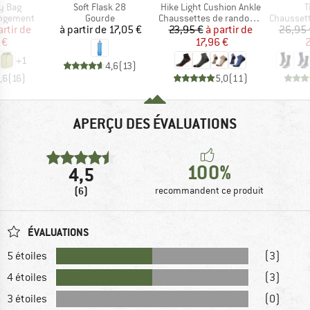
Article
Article
A
ry Bag
Soft Flask 28
Hike Light Cushion Ankle
T
p
Product group
Product group
Product g
angement
Gourde
Chaussettes de randonnée
Chaussette
ix
ix réduit
Prix
Prix
Prix réduit
artir de
à partir de
17,05 €
23,95 €
à partir de
26,95 
 €
17,96 €
2
+
1
4,6
(
13
)
,6
(
16
)
5,0
(
11
)
APERÇU DES ÉVALUATIONS
100%
4,5
(6)
recommandent ce produit
ÉVALUATIONS
5 étoiles
(3)
4 étoiles
(3)
3 étoiles
(0)