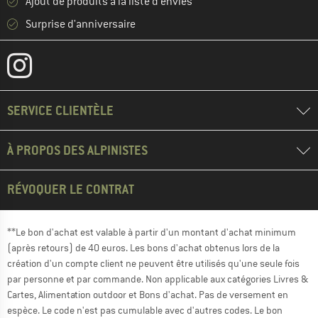
Ajout de produits à la liste d'envies
Surprise d'anniversaire
SERVICE CLIENTÈLE
À PROPOS DES ALPINISTES
RÉVOQUER LE CONTRAT
**Le bon d'achat est valable à partir d'un montant d'achat minimum
(après retours) de 40 euros. Les bons d'achat obtenus lors de la
création d'un compte client ne peuvent être utilisés qu'une seule fois
par personne et par commande. Non applicable aux catégories Livres &
Cartes, Alimentation outdoor et Bons d'achat. Pas de versement en
espèce. Le code n'est pas cumulable avec d'autres codes. Le bon