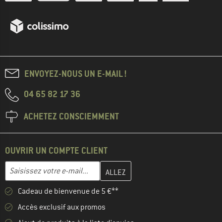
ENVOYEZ-NOUS UN E-MAIL !
04 65 82 17 36
ACHETEZ CONSCIEMMENT
OUVRIR UN COMPTE CLIENT
Entrez votre adresse e-mail ici et créez votre compte client à la 
Adresse e-mail
Cadeau de bienvenue de 5 €**
Accès exclusif aux promos