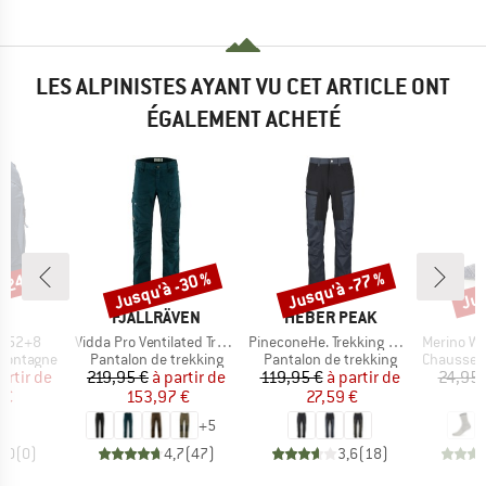
LES ALPINISTES AYANT VU CET ARTICLE ONT
ÉGALEMENT ACHETÉ
 -24 %
Jusqu'à -30 %
Jusqu'à -77 %
Jus
Remise
Remise
Rem
UE
MARQUE
MARQUE
E
FJÄLLRÄVEN
HEBER PEAK
Article
Article
Article
c 52+8
Vidda Pro Ventilated Trousers
PineconeHe. Trekking Pants
Merino Wool C
p
Product group
Product group
Product g
 montagne
Pantalon de trekking
Pantalon de trekking
Chaussette
ix
ix réduit
Prix
Prix réduit
Prix
Prix réduit
artir de
219,95 €
à partir de
119,95 €
à partir de
24,95 
 €
153,97 €
27,59 €
+
5
0,0
(
0
)
4,7
(
47
)
3,6
(
18
)