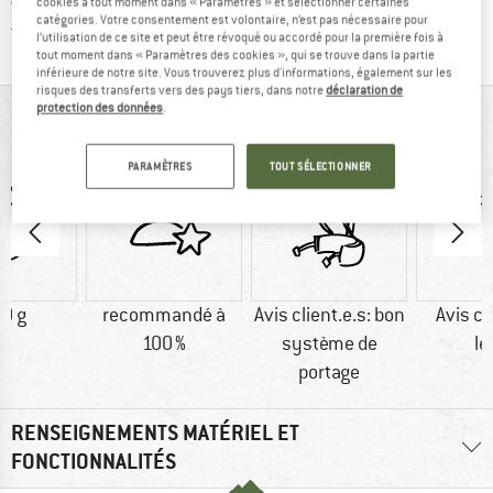
Tous les articles disponibles
cookies à tout moment dans « Paramètres » et sélectionner certaines
catégories. Votre consentement est volontaire, n’est pas nécessaire pour
Trouve toutes les i
Protection des acheteurs de Trusted Shops
l’utilisation de ce site et peut être révoqué ou accordé pour la première fois à
tout moment dans « Paramètres des cookies », qui se trouve dans la partie
inférieure de notre site. Vous trouverez plus d'informations, également sur les
risques des transferts vers des pays tiers, dans notre
déclaration de
protection des données
.
VUE D'ENSEMBLE
PARAMÈTRES
TOUT SÉLECTIONNER
0 g
recommandé à
Avis client.e.s: bon
Avis cl
100 %
système de
lé
portage
RENSEIGNEMENTS MATÉRIEL ET
FONCTIONNALITÉS