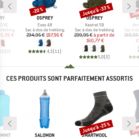
Jusqu'à -33 %
Jus
-20 %
Remise
Remise
Rem
E
MARQUE
MARQUE
M
RY
OSPREY
OSPREY
O
Article
Article
Arti
50 RC
Exos 48
Kestrel 58
Atm
p
Product group
Product group
Product
trekking
Sac à dos de trekking
Sac à dos de trekking
Sac à d
ix
ix réduit
Prix
Prix réduit
Prix
Prix réduit
95,96 €
234,95 €
187,96 €
239,95 €
à partir de
319,95
160,77 €
2
0,0
(
0
)
4,5
(
11
)
5,0
(
2
)
CES PRODUITS SONT PARFAITEMENT ASSORTIS
Jusqu'à -25 %
Jus
Remise
Rem
MARQUE
MARQUE
UMMIT
SALOMON
SMARTWOOL