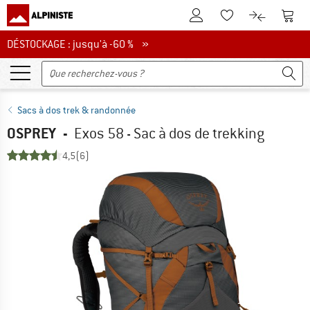
Vers le compte client
Vers 
Vers la liste d'env
Vers le com
DÉSTOCKAGE : jusqu'à -60 %
DÉSTOCKAGE : jusqu'à -60 % »
Sacs à dos trek & randonnée
OSPREY
-
Exos 58 - Sac à dos de trekking
4,5
(6)