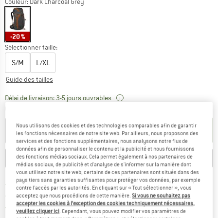
Couleur:
Dark Charcoal Grey
-20 %
Sélectionner taille:
S/M
L/XL
Guide des tailles
Le lien s'ouvre dans une boîte
Délai de livraison: 3-5 jours ouvrables
Quantité:
Nous utilisons des cookies et des technologies comparables afin de garantir
AJOUTER AU PANIER
les fonctions nécessaires de notre site web. Par ailleurs, nous proposons des
services et des fonctions supplémentaires, nous analysons notre flux de
données afin de personnaliser le contenu et la publicité et nous fournissons
des fonctions médias sociaux. Cela permet également à nos partenaires de
ENREGISTRER
COMPARER
médias sociaux, de publicité et d'analyse de s'informer sur la manière dont
vous utilisez notre site web; certains de ces partenaires sont situés dans des
pays tiers sans garanties suffisantes pour protéger vos données, par exemple
Trouve les infos sur la livrais
Livraison gratuite dès 69 € (FR)
contre l'accès par les autorités. En cliquant sur « Tout sélectionner », vous
Trouve les informations de paiemen
Droit de retour de 100 jours
acceptez que nous procédions de cette manière.
Si vous ne souhaitez pas
accepter les cookies à l’exception des cookies techniquement nécessaires,
> 4 000 000 clients satisfaits
veuillez cliquer ici
. Cependant, vous pouvez modifier vos paramètres de