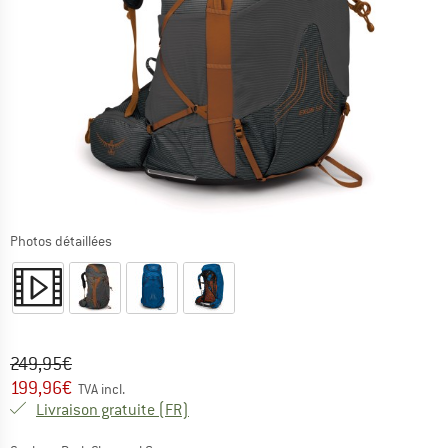
Photos détaillées
Prix initial :
Prix:
249,95
€
199,96
€
TVA incl.
France. Informations sur les frais de l
Livraison gratuite
(FR)