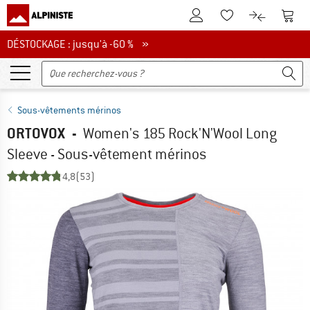
Vers le compte client
Vers 
Vers la liste d'env
Vers le com
DÉSTOCKAGE : jusqu'à -60 %
DÉSTOCKAGE : jusqu'à -60 % »
Sous-vêtements mérinos
ORTOVOX
-
Women's 185 Rock'N'Wool Long
Sleeve - Sous-vêtement mérinos
4,8
(53)