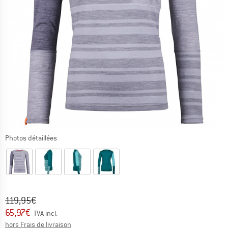
Photos détaillées
Prix initial :
Prix:
119,95
€
65,97
€
TVA incl.
Informations sur les frais de livraison. Ouvre une bo
hors Frais de livraison