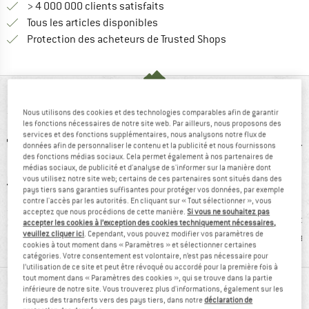
> 4 000 000 clients satisfaits
Tous les articles disponibles
Trouve toutes les i
Protection des acheteurs de Trusted Shops
VUE D'ENSEMBLE
Nous utilisons des cookies et des technologies comparables afin de garantir
les fonctions nécessaires de notre site web. Par ailleurs, nous proposons des
services et des fonctions supplémentaires, nous analysons notre flux de
données afin de personnaliser le contenu et la publicité et nous fournissons
des fonctions médias sociaux. Cela permet également à nos partenaires de
médias sociaux, de publicité et d'analyse de s'informer sur la manière dont
vous utilisez notre site web; certains de ces partenaires sont situés dans des
pays tiers sans garanties suffisantes pour protéger vos données, par exemple
contre l'accès par les autorités. En cliquant sur « Tout sélectionner », vous
acceptez que nous procédions de cette manière.
Si vous ne souhaitez pas
4 g
recommandé à
Avis client.e.s:
Avis cl
accepter les cookies à l’exception des cookies techniquement nécessaires,
veuillez cliquer ici
. Cependant, vous pouvez modifier vos paramètres de
95 %
respirant
lé
cookies à tout moment dans « Paramètres » et sélectionner certaines
catégories. Votre consentement est volontaire, n’est pas nécessaire pour
l’utilisation de ce site et peut être révoqué ou accordé pour la première fois à
tout moment dans « Paramètres des cookies », qui se trouve dans la partie
RENSEIGNEMENTS MATÉRIEL ET
inférieure de notre site. Vous trouverez plus d'informations, également sur les
FONCTIONNALITÉS
risques des transferts vers des pays tiers, dans notre
déclaration de