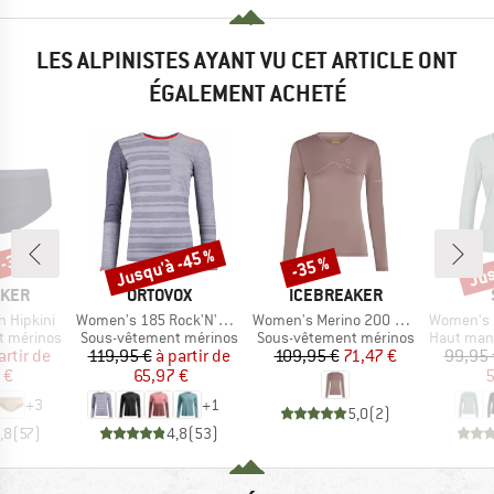
LES ALPINISTES AYANT VU CET ARTICLE ONT
ÉGALEMENT ACHETÉ
 -35 %
Jusqu'à -45 %
Jus
-35 %
Remise
Remise
Rem
MARQUE
MARQUE
AKER
ORTOVOX
ICEBREAKER
Article
Article
Article
 Hipkini
Women's 185 Rock'N'Wool Long Sleeve
Women's Merino 200 Oasis L/S Crewe Rainer Ridge
Women's Merino
Product group
Product group
Product g
t mérinos
Sous-vêtement mérinos
Sous-vêtement mérinos
Haut manches 
ix
ix réduit
Prix
Prix réduit
Prix
Prix réduit
artir de
119,95 €
à partir de
109,95 €
71,47 €
99,95 
 €
65,97 €
5
+
3
+
1
5,0
(
2
)
,8
(
57
)
4,8
(
53
)