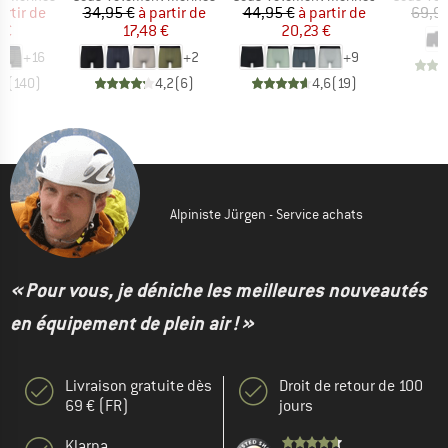
ix
ix réduit
Prix
Prix réduit
Prix
Prix réduit
artir de
34,95 €
à partir de
44,95 €
à partir de
69,9
 €
17,48 €
20,23 €
+
16
+
2
+
9
,4
(
140
)
4,2
(
6
)
4,6
(
19
)
Alpiniste Jürgen - Service achats
« Pour vous, je déniche les meilleures nouveautés
en équipement de plein air ! »
Livraison gratuite dès
Droit de retour de 100
69 € (FR)
jours
Klarna