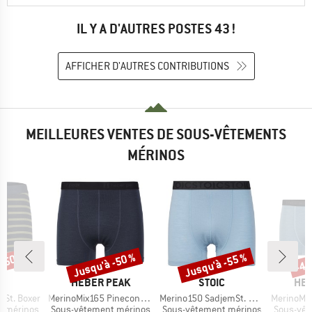
IL Y A D'AUTRES POSTES 43 !
AFFICHER D'AUTRES CONTRIBUTIONS
MEILLEURES VENTES DE SOUS-VÊTEMENTS
MÉRINOS
 -50 %
Jusqu'à -50 %
Jusqu'à -55 %
-45
Remise
Remise
Rem
QUE
MARQUE
MARQUE
MAR
C
HEBER PEAK
STOIC
HEB
Article
Article
Article
nSt. Boxer
MerinoMix165 PineconeHe. Boxer
Merino150 SadjemSt. Boxer
MerinoMix165 Pin
Product group
Product group
Product 
t mérinos
Sous-vêtement mérinos
Sous-vêtement mérinos
Sous-vêt