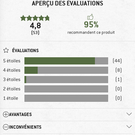
APERÇU DES ÉVALUATIONS
95%
4,8
(53)
recommandent ce produit
ÉVALUATIONS
5 étoiles
(44)
4 étoiles
(8)
3 étoiles
(1)
2 étoiles
(0)
1 étoile
(0)
AVANTAGES
INCONVÉNIENTS