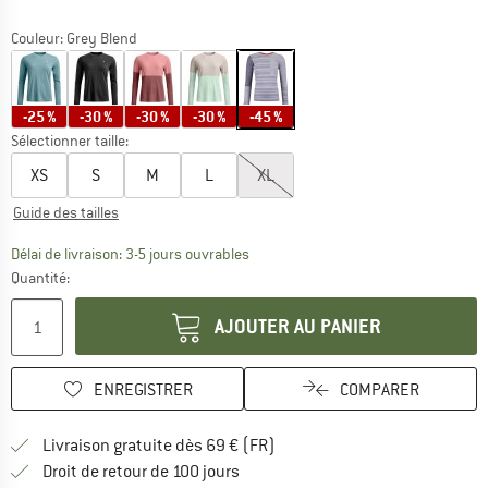
Couleur:
Grey Blend
-25 %
-30 %
-30 %
-30 %
-45 %
Sélectionner taille:
XS
S
M
L
XL
Guide des tailles
Le lien s'ouvre dans une boîte d'inf
Délai de livraison: 3-5 jours ouvrables
Quantité:
AJOUTER AU PANIER
ENREGISTRER
COMPARER
Trouve les infos sur la livrais
Livraison gratuite dès 69 € (FR)
Trouve les informations de paiemen
Droit de retour de 100 jours