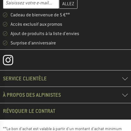
Entrez votre adresse e-mail ici et créez votre compte client à la 
Adresse e-mail
Cadeau de bienvenue de 5 €**
Accès exclusif aux promos
Ajout de produits à la liste d'envies
Surprise d'anniversaire
SERVICE CLIENTÈLE
À PROPOS DES ALPINISTES
RÉVOQUER LE CONTRAT
**Le bon d'achat est valable à partir d'un montant d'achat minimum