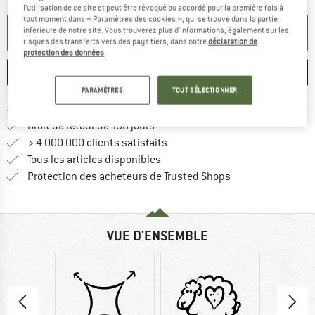
l’utilisation de ce site et peut être révoqué ou accordé pour la première fois à
tout moment dans « Paramètres des cookies », qui se trouve dans la partie
PARAMÉTRER ALERTE
inférieure de notre site. Vous trouverez plus d'informations, également sur les
risques des transferts vers des pays tiers, dans notre
déclaration de
protection des données
.
ENREGISTRER
COMPARER
PARAMÈTRES
TOUT SÉLECTIONNER
Trouve les infos sur la livrais
Livraison gratuite dès 69 € (FR)
Trouve les informations de paiemen
Droit de retour de 100 jours
> 4 000 000 clients satisfaits
Tous les articles disponibles
Trouve toutes les i
Protection des acheteurs de Trusted Shops
VUE D'ENSEMBLE