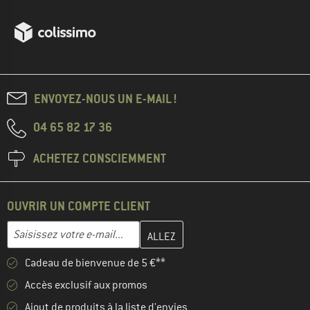
ENVOYEZ-NOUS UN E-MAIL !
04 65 82 17 36
ACHETEZ CONSCIEMMENT
OUVRIR UN COMPTE CLIENT
Entrez votre adresse e-mail ici et créez votre compte client à la 
Adresse e-mail
Cadeau de bienvenue de 5 €**
Accès exclusif aux promos
Ajout de produits à la liste d'envies