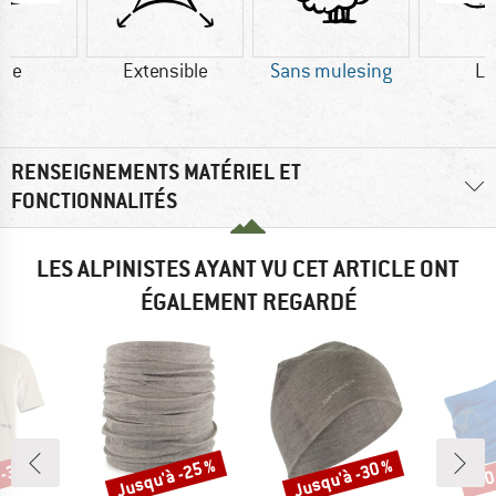
ine
Extensible
Sans mulesing
La
RENSEIGNEMENTS MATÉRIEL ET
FONCTIONNALITÉS
LES ALPINISTES AYANT VU CET ARTICLE ONT
ÉGALEMENT REGARDÉ
 -30 %
Jusqu'à -25 %
Jusqu'à -30 %
-30
Remise
Remise
Rem