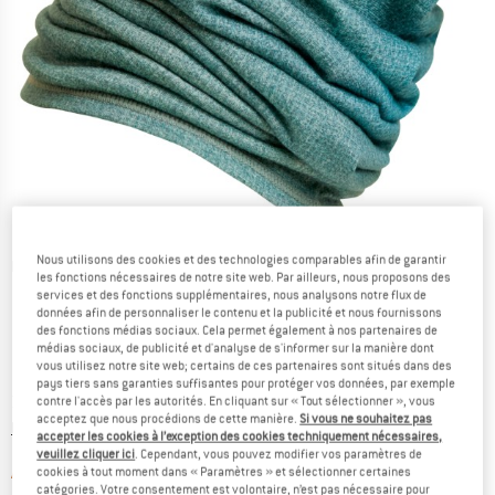
Nous utilisons des cookies et des technologies comparables afin de garantir
Photos détaillées
les fonctions nécessaires de notre site web. Par ailleurs, nous proposons des
services et des fonctions supplémentaires, nous analysons notre flux de
données afin de personnaliser le contenu et la publicité et nous fournissons
des fonctions médias sociaux. Cela permet également à nos partenaires de
médias sociaux, de publicité et d'analyse de s'informer sur la manière dont
vous utilisez notre site web; certains de ces partenaires sont situés dans des
pays tiers sans garanties suffisantes pour protéger vos données, par exemple
Prix:
34,95
€
contre l'accès par les autorités. En cliquant sur « Tout sélectionner », vous
TVA incl.
acceptez que nous procédions de cette manière.
Si vous ne souhaitez pas
Informations sur les frais de livraison. Ouvre une bo
hors Frais de livraison
accepter les cookies à l’exception des cookies techniquement nécessaires,
veuillez cliquer ici
. Cependant, vous pouvez modifier vos paramètres de
Le lien s'ouvre dans une boîte d'informa
Article momentanément épuisé;
cookies à tout moment dans « Paramètres » et sélectionner certaines
catégories. Votre consentement est volontaire, n’est pas nécessaire pour