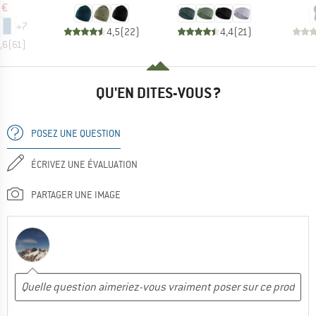
 €
+
7
4,5
(
22
)
4,4
(
21
)
,6
(
61
)
QU'EN DITES-VOUS ?
POSEZ UNE QUESTION
ÉCRIVEZ UNE ÉVALUATION
PARTAGER UNE IMAGE