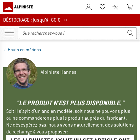
Vers le compte client
Vers 
Vers la liste d'env
Vers le com
DÉSTOCKAGE : jusqu'à -60 %
DÉSTOCKAGE : jusqu'à -60 % »
Hauts en mérinos
Alpiniste Hannes
"LE PRODUIT N'EST PLUS DISPONIBLE."
Soit il s'agit d'un ancien modèle, soit nous ne pouvons plus
ou ne commanderons plus le produit auprès du fabricant.
Ne désespérez pas, nous avons naturellement des solutions
de rechange à vous proposer :