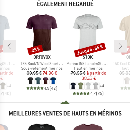
ÉGALEMENT REGARDÉ
 -50 %
Jusqu'à -55 %
-25 %
-30
Remise
Remise
Rem
QUE
MARQUE
MARQUE
M
C
ORTOVOX
STOIC
O
Article
Article
Article
 T-Shirt
185 Rock'N'Wool Short Sleeve
Merino155 LaholmSt. Print T-Shirt Lines
150 Cool Clim
oup
Product group
Product group
Produ
érinos
Sous-vêtement mérinos
Haut en mérinos
Haut 
ix
ix réduit
Prix
Prix réduit
Prix
Prix réduit
artir de
99,95 €
74,96 €
79,95 €
à partir de
89,95
 €
38,23 €
+
4
+
4
4,9
(
42
)
,7
(
40
)
4,7
(
25
)
MEILLEURES VENTES DE HAUTS EN MÉRINOS