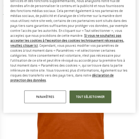
services et des fonctions supplémentaires, nous analysons notre flux de
en mérinos
données afin de personnaliser le contenu et la publicité et nous fournissons
des fonctions médias sociaux. Cela permet également à nos partenaires de
5,0
(1)
médias sociaux, de publicité et d'analyse de s'informer sur la manière dont
vous utilisez notre site web; certains de ces partenaires sont situés dans des
pays tiers sans garanties suffisantes pour protéger vos données, par exemple
contre l'accès par les autorités. En cliquant sur « Tout sélectionner », vous
acceptez que nous procédions de cette manière.
Si vous ne souhaitez pas
accepter les cookies à l’exception des cookies techniquement nécessaires,
veuillez cliquer ici
. Cependant, vous pouvez modifier vos paramètres de
cookies à tout moment dans « Paramètres » et sélectionner certaines
catégories. Votre consentement est volontaire, n’est pas nécessaire pour
l’utilisation de ce site et peut être révoqué ou accordé pour la première fois à
tout moment dans « Paramètres des cookies », qui se trouve dans la partie
inférieure de notre site. Vous trouverez plus d'informations, également sur les
risques des transferts vers des pays tiers, dans notre
déclaration de
protection des données
.
PARAMÈTRES
TOUT SÉLECTIONNER