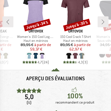
 -50 %
Jusqu'à -34 %
Jusqu'à -30 %
Jus
Remise
Remise
Rem
MARQUE
MARQUE
PEAK
ORTOVOX
ORTOVOX
Article
Article
Article
e. T-Shirt
Women's 150 Cool Logo T-Shirt
150 Cool Crack T-Shirt
Women's Merino
oup
Product group
Product group
Product 
érinos
Haut en mérinos
Haut en mérinos
Sous-vêt
ix
ix réduit
Prix
Prix réduit
Prix
Prix réduit
artir de
89,95 €
à partir de
89,95 €
à partir de
34,95 
 €
59,37 €
62,97 €
2
4,0
(
7
)
4,7
(
24
)
4,3
(
3
)
APERÇU DES ÉVALUATIONS
100%
5,0
(1)
recommandent ce produit