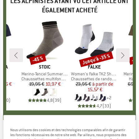
LES ALPINISTES AYANT VU CET ARTICLE ONT
ÉGALEMENT ACHETÉ
Jusqu'à -35 %
-45 %
-55
Remise
Remise
Rem
TIVA
MARQUE
STOIC
MARQUE
FALKE
hirt
Article
Merino-Tencel Summer Quarter Socks
Article
Women's Falke TK2 Short Cool
Article
Merino1
ct group
t
Product group
Chaussettes multifonctions
Product group
Chaussettes de randonnée
Produ
Haut 
ix
ix réduit
3,96 €
19,95 €
Prix
Prix réduit
10,97 €
23,95 €
à partir de
Prix
Prix réduit
69,9
15,57 €
+
2
0,0
(
0
)
4,8
(
39
)
4,7
(
33
)
Nous utilisons des cookies et des technologies comparables afin de garantir
ORTOVOX
-
150 Cool Peak Focus T-Shirt - Haut
les fonctions nécessaires de notre site web. Par ailleurs, nous proposons des