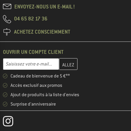
ENVOYEZ-NOUS UN E-MAIL !
04 65 82 17 36
ACHETEZ CONSCIEMMENT
OUVRIR UN COMPTE CLIENT
Entrez votre adresse e-mail ici et créez votre compte client à la 
Adresse e-mail
Cadeau de bienvenue de 5 €**
Accès exclusif aux promos
Ajout de produits à la liste d'envies
Surprise d'anniversaire