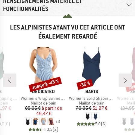
RENSEIGNEMENTS MATÉRIEL ET
FONCTIONNALITÉS
LES ALPINISTES AYANT VU CET ARTICLE ONT
ÉGALEMENT REGARDÉ
Jusqu'à -45 %
Jus
-35 %
Remise
Remise
Rem
UE
MARQUE
MARQUE
M
S
DEDICATED
BARTS
SE
Article
Article
Article
 One Piece
Women's Wrap Swimsuit Klinte
Women's Solid Shaping Suit
Women's Collectiv
group
Product group
Product group
Prod
 bain
Maillot de bain
Maillot de bain
Mail
ix
ix réduit
Prix
Prix réduit
Prix
Prix réduit
1,97 €
89,95 €
à partir de
79,95 €
51,97 €
134,95
49,47 €
+
3
0,0
(
0
)
5,0
(
6
)
3,5
(
2
)