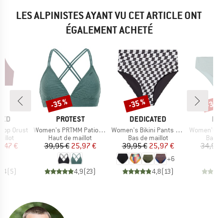
LES ALPINISTES AYANT VU CET ARTICLE ONT
ÉGALEMENT ACHETÉ
-35 %
-35 %
-35
Remise
Remise
Rem
MARQUE
MARQUE
M
TED
PROTEST
DEDICATED
P
Article
Article
Article
 Top Orust
Women's PRTMM Patio Triangle
Women's Bikini Pants Slite
Women's MIXAct
roup
Product group
Product group
Prod
illot
Haut de maillot
Bas de maillot
Bas 
ix
ix réduit
Prix
Prix réduit
Prix
Prix réduit
2,47 €
39,95 €
25,97 €
39,95 €
25,97 €
34,9
+
6
4,4
(
5
)
4,9
(
23
)
4,8
(
13
)