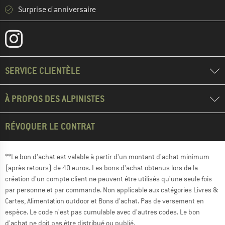
Surprise d'anniversaire
SERVICE CLIENTÈLE
À PROPOS DES ALPINISTES
RÉVOQUER LE CONTRAT
**Le bon d'achat est valable à partir d'un montant d'achat minimum
(après retours) de 40 euros. Les bons d'achat obtenus lors de la
création d'un compte client ne peuvent être utilisés qu'une seule fois
par personne et par commande. Non applicable aux catégories Livres &
Cartes, Alimentation outdoor et Bons d'achat. Pas de versement en
espèce. Le code n'est pas cumulable avec d'autres codes. Le bon
d'achat ne doit pas être distribué ou publié.