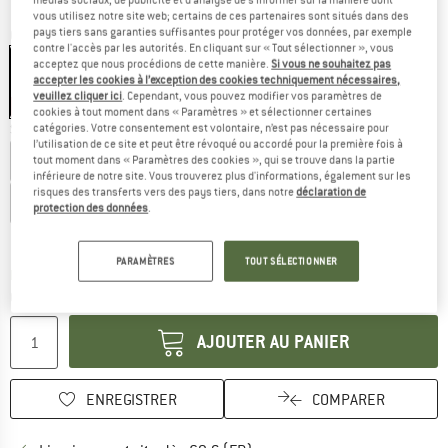
vous utilisez notre site web; certains de ces partenaires sont situés dans des
pays tiers sans garanties suffisantes pour protéger vos données, par exemple
Couleur:
Black Out
contre l'accès par les autorités. En cliquant sur « Tout sélectionner », vous
acceptez que nous procédions de cette manière.
Si vous ne souhaitez pas
accepter les cookies à l’exception des cookies techniquement nécessaires,
veuillez cliquer ici
. Cependant, vous pouvez modifier vos paramètres de
-35 %
cookies à tout moment dans « Paramètres » et sélectionner certaines
Sélectionner taille:
catégories. Votre consentement est volontaire, n’est pas nécessaire pour
l’utilisation de ce site et peut être révoqué ou accordé pour la première fois à
EU
34
EU
36
EU
38
EU
40
EU
42
tout moment dans « Paramètres des cookies », qui se trouve dans la partie
inférieure de notre site. Vous trouverez plus d'informations, également sur les
risques des transferts vers des pays tiers, dans notre
déclaration de
EU
44
protection des données
.
Guide des tailles
PARAMÈTRES
TOUT SÉLECTIONNER
Le lien s'ouvre dans une boîte d'inf
Délai de livraison: 3-5 jours ouvrables
Quantité:
AJOUTER AU PANIER
ENREGISTRER
COMPARER