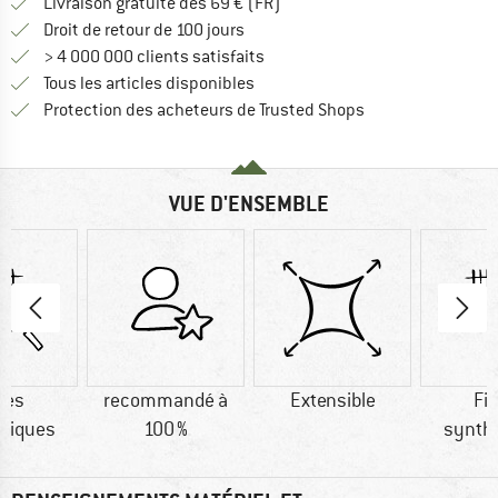
Trouve les infos sur la livrais
Livraison gratuite dès 69 € (FR)
Trouve les informations de paiemen
Droit de retour de 100 jours
> 4 000 000 clients satisfaits
Tous les articles disponibles
Trouve toutes les i
Protection des acheteurs de Trusted Shops
VUE D'ENSEMBLE
res
recommandé à
Extensible
Fi
tiques
100 %
synth