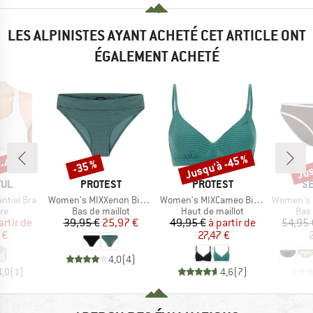
LES ALPINISTES AYANT ACHETÉ CET ARTICLE ONT
ÉGALEMENT ACHETÉ
 -45 %
Jusqu'à -45 %
Jus
-35 %
Remise
Remise
Rem
E
MARQUE
MARQUE
M
FUL
PROTEST
PROTEST
SE
Article
Article
Article
ntial Bra
Women's MIXXenon Bikini Bottom
Women's MIXCameo Bikini Top BCD-Cup
Women's Beach 
t group
Product group
Product group
Prod
re
Bas de maillot
Haut de maillot
Bas 
ix
ix réduit
Prix
Prix réduit
Prix
Prix réduit
artir de
39,95 €
25,97 €
49,95 €
à partir de
54,95 
 €
27,47 €
4,0
(
4
)
4,0
(
1
)
4,6
(
7
)