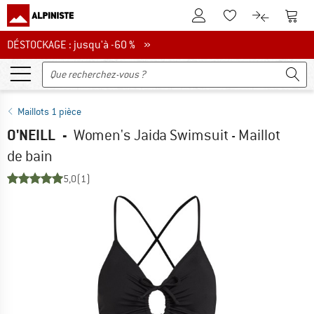
Vers le compte client
Vers 
Vers la liste d'env
Vers le com
DÉSTOCKAGE : jusqu'à -60 %
DÉSTOCKAGE : jusqu'à -60 % »
Maillots 1 pièce
O'NEILL
-
Women's Jaida Swimsuit - Maillot
de bain
5,0
(1)