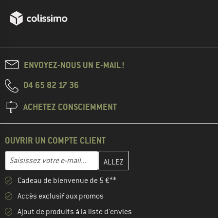
ENVOYEZ-NOUS UN E-MAIL !
04 65 82 17 36
ACHETEZ CONSCIEMMENT
OUVRIR UN COMPTE CLIENT
Entrez votre adresse e-mail ici et créez votre compte client à la 
Adresse e-mail
Cadeau de bienvenue de 5 €**
Accès exclusif aux promos
Ajout de produits à la liste d'envies