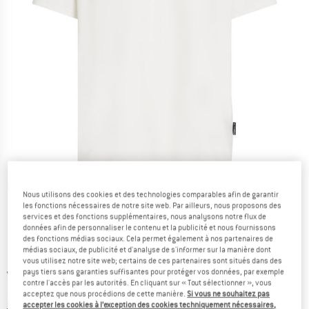
Photos détaillées
Nous utilisons des cookies et des technologies comparables afin de garantir
les fonctions nécessaires de notre site web. Par ailleurs, nous proposons des
services et des fonctions supplémentaires, nous analysons notre flux de
données afin de personnaliser le contenu et la publicité et nous fournissons
des fonctions médias sociaux. Cela permet également à nos partenaires de
médias sociaux, de publicité et d'analyse de s'informer sur la manière dont
vous utilisez notre site web; certains de ces partenaires sont situés dans des
Prix initial :
Prix:
44,95
€
pays tiers sans garanties suffisantes pour protéger vos données, par exemple
contre l'accès par les autorités. En cliquant sur « Tout sélectionner », vous
29,22
€
TVA incl.
acceptez que nous procédions de cette manière.
Si vous ne souhaitez pas
Informations sur les frais de livraison. Ouvre une bo
hors Frais de livraison
accepter les cookies à l’exception des cookies techniquement nécessaires,