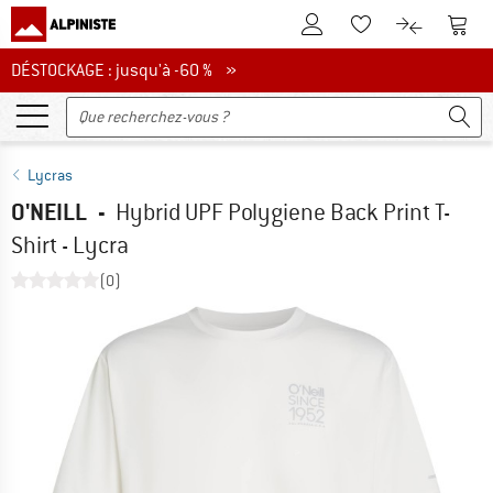
Vers le compte client
Vers 
Vers la liste d'env
Vers le com
DÉSTOCKAGE : jusqu'à -60 %
DÉSTOCKAGE : jusqu'à -60 % »
Lycras
O'NEILL
-
Hybrid UPF Polygiene Back Print T-
Shirt - Lycra
(0)