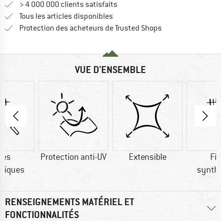
> 4 000 000 clients satisfaits
Tous les articles disponibles
Trouve toutes les i
Protection des acheteurs de Trusted Shops
VUE D'ENSEMBLE
res
Protection anti-UV
Extensible
Fi
tiques
synth
RENSEIGNEMENTS MATÉRIEL ET
FONCTIONNALITÉS