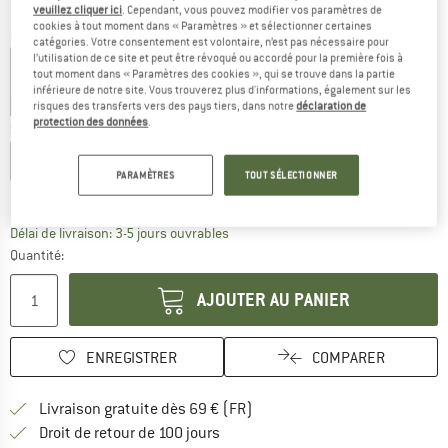
veuillez cliquer ici
. Cependant, vous pouvez modifier vos paramètres de
cookies à tout moment dans « Paramètres » et sélectionner certaines
Couleur:
Snow White
catégories. Votre consentement est volontaire, n’est pas nécessaire pour
l’utilisation de ce site et peut être révoqué ou accordé pour la première fois à
tout moment dans « Paramètres des cookies », qui se trouve dans la partie
inférieure de notre site. Vous trouverez plus d'informations, également sur les
-35 %
-35 %
risques des transferts vers des pays tiers, dans notre
déclaration de
protection des données
.
Sélectionner taille:
XS
S
M
L
XL
XXL
PARAMÈTRES
TOUT SÉLECTIONNER
Guide des tailles
Le lien s'ouvre dans une boîte d'inf
Délai de livraison: 3-5 jours ouvrables
Quantité:
AJOUTER AU PANIER
ENREGISTRER
COMPARER
Trouve les infos sur la livrais
Livraison gratuite dès 69 € (FR)
Trouve les informations de paiemen
Droit de retour de 100 jours