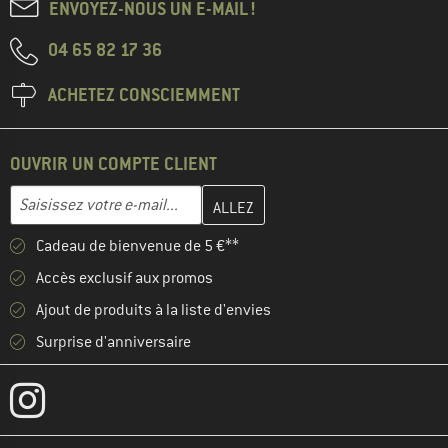
ENVOYEZ-NOUS UN E-MAIL !
04 65 82 17 36
ACHETEZ CONSCIEMMENT
OUVRIR UN COMPTE CLIENT
Entrez votre adresse e-mail ici et créez votre compte client à la 
Adresse e-mail
Cadeau de bienvenue de 5 €**
Accès exclusif aux promos
Ajout de produits à la liste d'envies
Surprise d'anniversaire