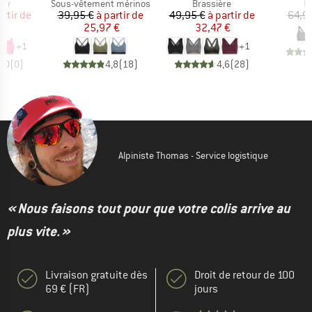
 group
Product group
Product group
P
eur
Sous-vêtement mérinos
Brassière
B
ix
ix réduit
Prix
Prix réduit
Prix
Prix réduit
artir de
39,95 €
à partir de
49,95 €
à partir de
64,9
 €
25,97 €
32,47 €
+
1
+
1
0,0
(
0
)
4,8
(
18
)
4,6
(
28
)
Alpiniste Thomas - Service logistique
« Nous faisons tout pour que votre colis arrive au
plus vite. »
Livraison gratuite dès
Droit de retour de 100
69 € (FR)
jours