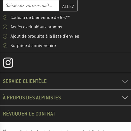
Entrez votre adresse e-mail ici et créez votre compte client à la 
Adresse e-mail
Cadeau de bienvenue de 5 €**
Accès exclusif aux promos
Ajout de produits à la liste d'envies
Surprise d'anniversaire
SERVICE CLIENTÈLE
À PROPOS DES ALPINISTES
RÉVOQUER LE CONTRAT