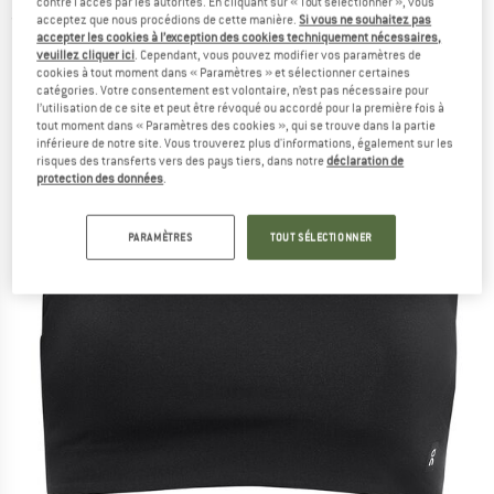
contre l'accès par les autorités. En cliquant sur « Tout sélectionner », vous
acceptez que nous procédions de cette manière.
Si vous ne souhaitez pas
(0)
accepter les cookies à l’exception des cookies techniquement nécessaires,
veuillez cliquer ici
. Cependant, vous pouvez modifier vos paramètres de
cookies à tout moment dans « Paramètres » et sélectionner certaines
catégories. Votre consentement est volontaire, n’est pas nécessaire pour
l’utilisation de ce site et peut être révoqué ou accordé pour la première fois à
tout moment dans « Paramètres des cookies », qui se trouve dans la partie
inférieure de notre site. Vous trouverez plus d'informations, également sur les
risques des transferts vers des pays tiers, dans notre
déclaration de
protection des données
.
PARAMÈTRES
TOUT SÉLECTIONNER