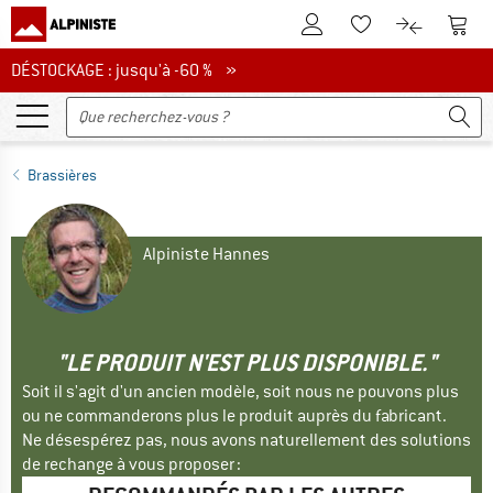
Vers le compte client
Vers 
Vers la liste d'env
Vers le com
DÉSTOCKAGE : jusqu'à -60 %
DÉSTOCKAGE : jusqu'à -60 % »
Brassières
Alpiniste Hannes
"LE PRODUIT N'EST PLUS DISPONIBLE."
Soit il s'agit d'un ancien modèle, soit nous ne pouvons plus
ou ne commanderons plus le produit auprès du fabricant.
Ne désespérez pas, nous avons naturellement des solutions
de rechange à vous proposer :