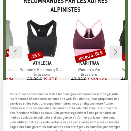
RECOMMANDÉS PAR LES AUTRES
ALPINISTES
 -35 %
Jusqu'à -61 %
-35 %
-63
Remise
Remise
Rem
RQUE
MARQUE
ATHLECIA
MARQUE
KARI TRAA
M
KA
 Bra Zip
Article
Women's Rosemary Sports Bra
Article
Women's Var
Artic
Wome
t group
re
Product group
Brassière
Product group
Brassière
P
B
artir de
ix
ix réduit
29,95 €
Prix
Prix réduit
19,47 €
43,95 €
à partir de
Prix
Prix réduit
44,9
 €
17,53 €
Nous utilisons des cookies et des technologies comparables afin de garantir
5,0
(
4
)
les fonctions nécessaires de notre site web. Par ailleurs, nous proposons des
5,0
(
2
)
5,0
(
2
)
services et des fonctions supplémentaires, nous analysons notre flux de
données afin de personnaliser le contenu et la publicité et nous fournissons
des fonctions médias sociaux. Cela permet également à nos partenaires de
médias sociaux, de publicité et d'analyse de s'informer sur la manière dont
vous utilisez notre site web; certains de ces partenaires sont situés dans des
ON
-
Women's Movement Bra - Brassière
pays tiers sans garanties suffisantes pour protéger vos données, par exemple