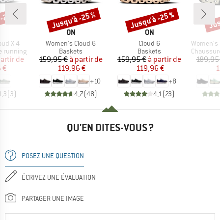
 -23 %
Jusqu'à -25 %
Jusqu'à -25 %
Jus
Remise
Remise
Rem
RQUE
MARQUE
MARQUE
ON
ON
Article
Article
Article
oud X 4
Women's Cloud 6
Cloud 6
Women's Cl
Product group
Product group
Product g
e running
Baskets
Baskets
Chaussures
ix
ix réduit
Prix
Prix réduit
Prix
Prix réduit
artir de
159,95 €
à partir de
159,95 €
à partir de
189,95
 €
119,96 €
119,96 €
1
+
10
+
8
4,3
(
3
)
4,7
(
48
)
4,1
(
23
)
QU'EN DITES-VOUS ?
POSEZ UNE QUESTION
ÉCRIVEZ UNE ÉVALUATION
PARTAGER UNE IMAGE