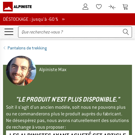
Vers le compte client
Vers 
Vers la liste d'env
Vers le com
DÉSTOCKAGE : jusqu'à -60 %
DÉSTOCKAGE : jusqu'à -60 % »
Pantalons de trekking
Alpiniste Max
"LE PRODUIT N'EST PLUS DISPONIBLE."
Soit il s'agit d'un ancien modèle, soit nous ne pouvons plus
ou ne commanderons plus le produit auprès du fabricant.
Ne désespérez pas, nous avons naturellement des solutions
de rechange à vous proposer :