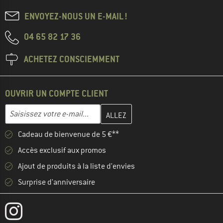
ENVOYEZ-NOUS UN E-MAIL !
04 65 82 17 36
ACHETEZ CONSCIEMMENT
OUVRIR UN COMPTE CLIENT
Entrez votre adresse e-mail ici et créez votre compte client à la 
Adresse e-mail
Cadeau de bienvenue de 5 €**
Accès exclusif aux promos
Ajout de produits à la liste d'envies
Surprise d'anniversaire