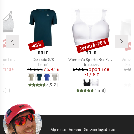
 -30 %
Jusqu'à -20 %
-48 %
-48
Remise
Remise
Rem
QUE
MARQUE
MARQUE
O
ODLO
ODLO
Article
Article
Article
 Sport Bra
Cardada S/S
Women's Sports Bra Padded High
Active
t group
Product group
Product group
Prod
re
T-shirt
Brassière
Sous
ix
ix réduit
Prix
Prix réduit
Prix
Prix réduit
artir de
49,95 €
25,97 €
64,95 €
à partir de
59,9
 €
51,96 €
4,5
(
2
)
5,0
(
1
)
4,6
(
8
)
Alpiniste Thomas - Service logistique