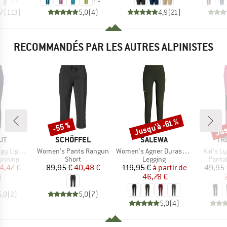
,7
(
113
)
5,0
(
4
)
4,9
(
21
)
RECOMMANDÉS PAR LES AUTRES ALPINISTES
Jus
Jusqu'à -61 %
-55 %
Remise
Remise
Rem
UE
MARQUE
MARQUE
MA
UT
SCHÖFFEL
SALEWA
TR
Article
Article
Article
t Tights
Women's Pants Rangun
Women's Agner Durastretch Tights
Kid's L
oup
Product group
Product group
Produ
running
Short
Legging
Pantal
ix
ix réduit
Prix
Prix réduit
Prix
Prix réduit
4,47 €
89,95 €
40,48 €
119,95 €
à partir de
49,95 
46,78 €
5,0
(
2
)
5,0
(
7
)
5,0
(
4
)