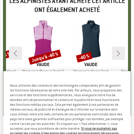
LES ALPINISTES AYANT ACHETÉ CET ARTICLE
ONT ÉGALEMENT ACHETÉ
 -35 %
Jusqu'à -40 %
-40 %
Remise
Remise
QUE
MARQUE
VAUDE
MARQUE
VAUDE
 Fix Hood
Article
Women's Brenva Vest II
Article
Women's Yaras Vest
Article
Women'
oup
étique
Product group
Gilet softshell
Product group
Gilet de cyclisme
Pro
Gile
artir de
ix
ix réduit
109,95 €
à partir de
Prix
Prix réduit
89,95 €
Prix
Prix réduit
53,97 €
9
Nous utilisons des cookies et des technologies comparables afin de garantir
 €
65,97 €
les fonctions nécessaires de notre site web. Par ailleurs, nous proposons des
+
1
services et des fonctions supplémentaires, nous analysons notre flux de
5,0
(
3
)
données afin de personnaliser le contenu et la publicité et nous fournissons
3,0
(
1
)
5,0
(
1
)
des fonctions médias sociaux. Cela permet également à nos partenaires de
médias sociaux, de publicité et d'analyse de s'informer sur la manière dont
vous utilisez notre site web; certains de ces partenaires sont situés dans des
pays tiers sans garanties suffisantes pour protéger vos données, par exemple
contre l'accès par les autorités. En cliquant sur « Tout sélectionner », vous
ODLO
-
Women's Ascent Tights - Pantalon de
acceptez que nous procédions de cette manière.
Si vous ne souhaitez pas
accepter les cookies à l’exception des cookies techniquement nécessaires,