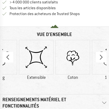
> 4 000 000 clients satisfaits
Tous les articles disponibles
Trouve toutes les i
Protection des acheteurs de Trusted Shops
VUE D'ENSEMBLE
0 g
Extensible
Coton
11
RENSEIGNEMENTS MATÉRIEL ET
FONCTIONNALITÉS