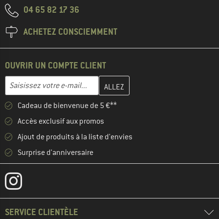
04 65 82 17 36
ACHETEZ CONSCIEMMENT
OUVRIR UN COMPTE CLIENT
Entrez votre adresse e-mail ici et créez votre compte client à la 
Adresse e-mail
Cadeau de bienvenue de 5 €**
Accès exclusif aux promos
Ajout de produits à la liste d'envies
Surprise d'anniversaire
SERVICE CLIENTÈLE