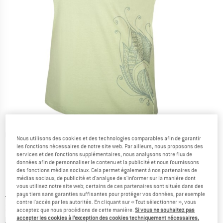
Photos détaillées
Nous utilisons des cookies et des technologies comparables afin de garantir
les fonctions nécessaires de notre site web. Par ailleurs, nous proposons des
services et des fonctions supplémentaires, nous analysons notre flux de
données afin de personnaliser le contenu et la publicité et nous fournissons
des fonctions médias sociaux. Cela permet également à nos partenaires de
médias sociaux, de publicité et d'analyse de s'informer sur la manière dont
vous utilisez notre site web; certains de ces partenaires sont situés dans des
pays tiers sans garanties suffisantes pour protéger vos données, par exemple
Prix initial :
Prix:
29,95
€
contre l'accès par les autorités. En cliquant sur « Tout sélectionner », vous
20,97
€
TVA incl.
acceptez que nous procédions de cette manière.
Si vous ne souhaitez pas
accepter les cookies à l’exception des cookies techniquement nécessaires,
Informations sur les frais de livraison. Ouvre une bo
hors Frais de livraison