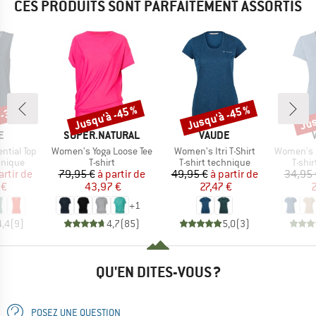
CES PRODUITS SONT PARFAITEMENT ASSORTIS
 -35 %
Jusqu'à -45 %
Jusqu'à -45 %
Jus
Remise
Remise
Rem
UE
MARQUE
MARQUE
E
SUPER.NATURAL
VAUDE
Article
Article
Article
ntial Top
Women's Yoga Loose Tee
Women's Itri T-Shirt
Women's Ess
oup
Product group
Product group
Produ
hnique
T-shirt
T-shirt technique
T-shi
ix
ix réduit
Prix
Prix réduit
Prix
Prix réduit
artir de
79,95 €
à partir de
49,95 €
à partir de
34,95 
 €
43,97 €
27,47 €
2
+
1
4,4
(
9
)
4,7
(
85
)
5,0
(
3
)
QU'EN DITES-VOUS ?
POSEZ UNE QUESTION