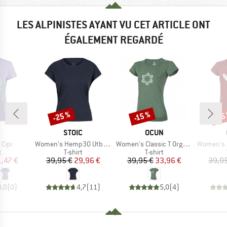
LES ALPINISTES AYANT VU CET ARTICLE ONT
ÉGALEMENT REGARDÉ
-25 %
-15 %
-15
Remise
Remise
Rem
RQUE
MARQUE
MARQUE
STOIC
OCUN
Article
Article
Article
Cipi
Women's Hemp30 UtbySt. Loose Tee
Women's Classic T Organic Flower
Women's Classi
ct group
Product group
Product group
t
T-shirt
T-shirt
ix
ix réduit
Prix
Prix réduit
Prix
Prix réduit
1,47 €
39,95 €
29,96 €
39,95 €
33,96 €
39,95
0,0
(
0
)
4,7
(
11
)
5,0
(
4
)