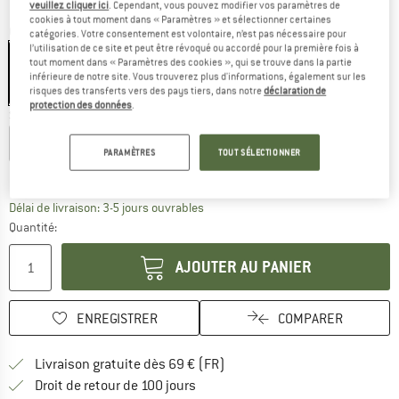
veuillez cliquer ici
. Cependant, vous pouvez modifier vos paramètres de
cookies à tout moment dans « Paramètres » et sélectionner certaines
Couleur:
Green Soft
catégories. Votre consentement est volontaire, n’est pas nécessaire pour
l’utilisation de ce site et peut être révoqué ou accordé pour la première fois à
tout moment dans « Paramètres des cookies », qui se trouve dans la partie
inférieure de notre site. Vous trouverez plus d'informations, également sur les
risques des transferts vers des pays tiers, dans notre
déclaration de
-30 %
protection des données
.
Sélectionner taille:
XS
S
M
L
XL
PARAMÈTRES
TOUT SÉLECTIONNER
Guide des tailles
Le lien s'ouvre dans une boîte d'inf
Délai de livraison: 3-5 jours ouvrables
Quantité:
AJOUTER AU PANIER
ENREGISTRER
COMPARER
Trouve les infos sur la livrais
Livraison gratuite dès 69 € (FR)
Trouve les informations de paiemen
Droit de retour de 100 jours