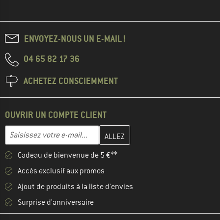
ENVOYEZ-NOUS UN E-MAIL !
04 65 82 17 36
ACHETEZ CONSCIEMMENT
OUVRIR UN COMPTE CLIENT
Entrez votre adresse e-mail ici et créez votre compte client à la 
Adresse e-mail
Cadeau de bienvenue de 5 €**
Accès exclusif aux promos
Ajout de produits à la liste d'envies
Surprise d'anniversaire