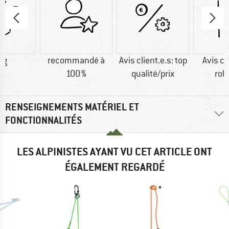
 g
recommandé à
Avis client.e.s: top
Avis cl
100 %
qualité/prix
rob
RENSEIGNEMENTS MATÉRIEL ET
FONCTIONNALITÉS
LES ALPINISTES AYANT VU CET ARTICLE ONT
ÉGALEMENT REGARDÉ