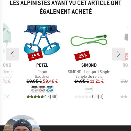
LES ALPINISTES AYANT VU CET ARTICLE ONT
ÉGALEMENT ACHETÉ
-25 %
-25
-15 %
Remise
Remise
Rem
MARQUE
MARQUE
MAR
AMOND
PETZL
SIMOND
ROC
Article
Article
A
lf Dome
Corax
SIMOND - Lanyard Single
oup
Product group
Product group
scalade
Baudrier
Sangle de relais
ix
ix réduit
Prix
Prix réduit
Prix
Prix réduit
6,71 €
69,95 €
59,46 €
14,95 €
11,21 €
20,9
,5
(
17
)
4,8
(
68
)
0,0
(
0
)