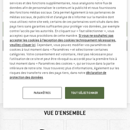
services et des fonctions supplémentaires, nous analysons notre flux de
données afin de personnaliser le contenu et la publicité et nous fournissons
Le lien s'ouvre dans une boîte d'informa
Article momentanément épuisé;
des fonctions médias sociaux. Cela permet également à nos partenaires de
médias sociaux, de publicité et d'analyse de s'informer sur la manière dont
vous utilisez notre site web; certains de ces partenaires sont situés dans des
pays tiers sans garanties suffisantes pour protéger vos données, par exemple
PARAMÉTRER ALERTE
contre l'accès par les autorités. En cliquant sur « Tout sélectionner », vous
acceptez que nous procédions de cette manière.
Si vous ne souhaitez pas
accepter les cookies à l’exception des cookies techniquement nécessaires,
ENREGISTRER
COMPARER
veuillez cliquer ici
. Cependant, vous pouvez modifier vos paramètres de
cookies à tout moment dans « Paramètres » et sélectionner certaines
catégories. Votre consentement est volontaire, n’est pas nécessaire pour
l’utilisation de ce site et peut être révoqué ou accordé pour la première fois à
Trouve les infos sur la livrais
Livraison gratuite dès 69 € (FR)
tout moment dans « Paramètres des cookies », qui se trouve dans la partie
Trouve les informations de paiemen
Droit de retour de 100 jours
inférieure de notre site. Vous trouverez plus d'informations, également sur les
risques des transferts vers des pays tiers, dans notre
déclaration de
> 4 000 000 clients satisfaits
protection des données
.
Tous les articles disponibles
Trouve toutes les i
Protection des acheteurs de Trusted Shops
PARAMÈTRES
TOUT SÉLECTIONNER
VUE D'ENSEMBLE