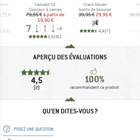
Article
Article
Ar
peed
Camalot C4
Crack Gloves
O
ct group
Product group
Product group
e
Coinceur à cames
Gants de fissures
ix
ix réduit
Prix
Prix réduit
Prix
Prix réduit
3,71 €
79,95 €
à partir de
39,95 €
29,96 €
18,9
59,96 €
+
6
4,9
(
8
)
4,4
(
7
)
4,9
(
41
)
APERÇU DES ÉVALUATIONS
100%
4,5
(2)
recommandent ce produit
QU'EN DITES-VOUS ?
POSEZ UNE QUESTION