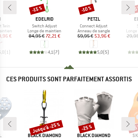
-15 %
-10 %
-15
Remise
Remise
Rem
QUE
MARQUE
MARQUE
M
N
EDELRID
PETZL
E
Article
Article
t Twin
Switch Adjust
Connect Adjust
oup
Product group
Product group
Produc
aintien
Longe de maintien
Anneau de sangle
Longe 
ix
ix réduit
Prix
Prix réduit
Prix
Prix réduit
9,96 €
84,95 €
72,21 €
59,95 €
53,96 €
29,95
5,0
(
1
)
4,1
(
7
)
5,0
(
5
)
CES PRODUITS SONT PARFAITEMENT ASSORTIS
Jusqu'à -25 %
-25 %
-15
Remise
Remise
Rem
UE
MARQUE
MARQUE
MA
L
BLACK DIAMOND
BLACK DIAMOND
SK