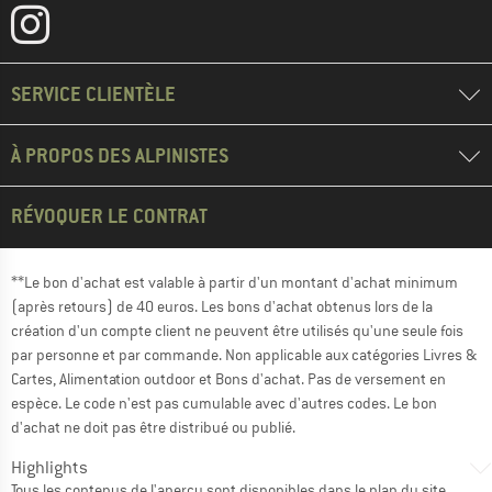
SERVICE CLIENTÈLE
À PROPOS DES ALPINISTES
RÉVOQUER LE CONTRAT
**Le bon d'achat est valable à partir d'un montant d'achat minimum
(après retours) de 40 euros. Les bons d'achat obtenus lors de la
création d'un compte client ne peuvent être utilisés qu'une seule fois
par personne et par commande. Non applicable aux catégories Livres &
Cartes, Alimentation outdoor et Bons d'achat. Pas de versement en
espèce. Le code n'est pas cumulable avec d'autres codes. Le bon
d'achat ne doit pas être distribué ou publié.
Highlights
Tous les contenus de l'aperçu sont disponibles dans le
plan du site
.