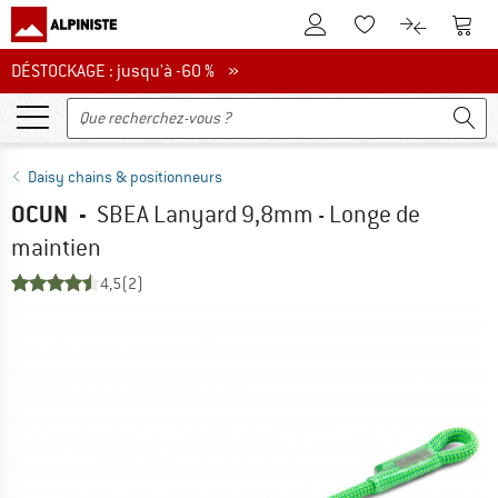
Vers le compte client
Vers 
Vers la liste d'env
Vers le com
DÉSTOCKAGE : jusqu'à -60 %
DÉSTOCKAGE : jusqu'à -60 % »
Daisy chains & positionneurs
OCUN
-
SBEA Lanyard 9,8mm - Longe de
maintien
4,5
(2)