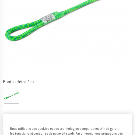
Photos détaillées
Prix initial :
Prix:
19,95
€
à partir de
15,96
€
TVA incl.
Nous utilisons des cookies et des technologies comparables afin de garantir
Informations sur les frais de livraison. Ouvre une bo
hors Frais de livraison
les fonctions nécessaires de notre site web. Par ailleurs, nous proposons des