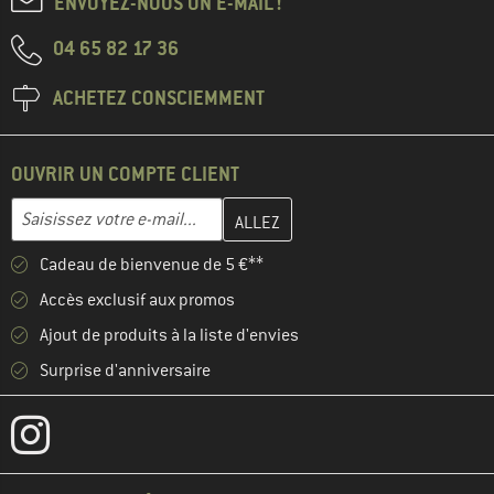
ENVOYEZ-NOUS UN E-MAIL !
04 65 82 17 36
ACHETEZ CONSCIEMMENT
OUVRIR UN COMPTE CLIENT
Entrez votre adresse e-mail ici et créez votre compte client à la 
Adresse e-mail
Cadeau de bienvenue de 5 €**
Accès exclusif aux promos
Ajout de produits à la liste d'envies
Surprise d'anniversaire