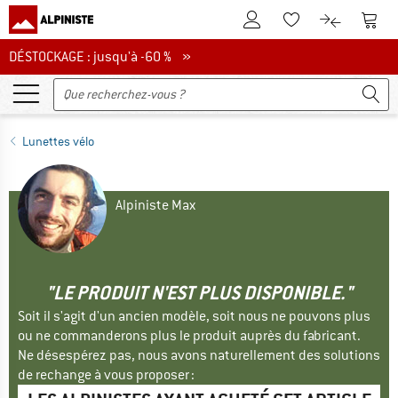
Vers le compte client
Vers 
Vers la liste d'env
Vers le com
DÉSTOCKAGE : jusqu'à -60 %
DÉSTOCKAGE : jusqu'à -60 % »
Lunettes vélo
Alpiniste Max
"LE PRODUIT N'EST PLUS DISPONIBLE."
Soit il s'agit d'un ancien modèle, soit nous ne pouvons plus
ou ne commanderons plus le produit auprès du fabricant.
Ne désespérez pas, nous avons naturellement des solutions
de rechange à vous proposer :