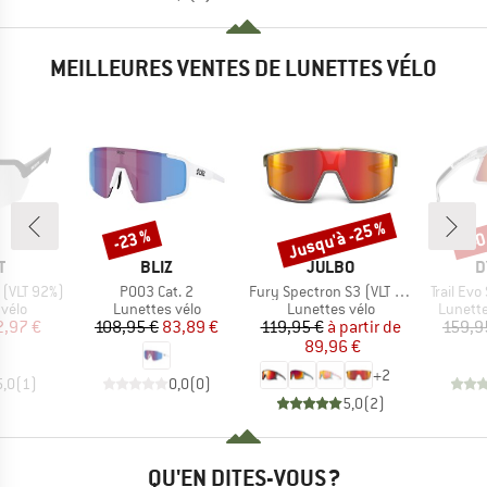
MEILLEURES VENTES DE LUNETTES VÉLO
Jusqu'à -25 %
-23 %
-40
Remise
Remise
Rem
UE
MARQUE
MARQUE
M
T
BLIZ
JULBO
D
Article
Article
Article
 (VLT 92%)
P003 Cat. 2
Fury Spectron S3 (VLT 13%)
Trail Ev
group
Product group
Product group
Produc
vélo
Lunettes vélo
Lunettes vélo
Lunette
ix
ix réduit
Prix
Prix réduit
Prix
Prix réduit
2,97 €
108,95 €
83,89 €
119,95 €
à partir de
159,9
89,96 €
+
2
5,0
(
1
)
0,0
(
0
)
5,0
(
2
)
QU'EN DITES-VOUS ?