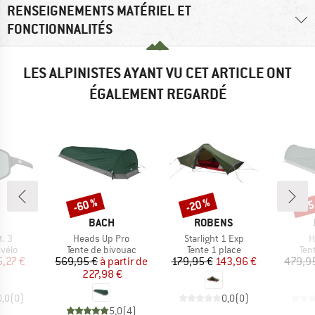
RENSEIGNEMENTS MATÉRIEL ET
FONCTIONNALITÉS
LES ALPINISTES AYANT VU CET ARTICLE ONT
ÉGALEMENT REGARDÉ
-60 %
-20 %
-55
Remise
Remise
Rem
QUE
MARQUE
MARQUE
BACH
ROBENS
Article
Article
A
. 3
Heads Up Pro
Starlight 1 Exp
H
group
Product group
Product group
Pro
vélo
Tente de bivouac
Tente 1 place
Ten
ix
ix réduit
Prix
Prix réduit
Prix
Prix réduit
,27 €
569,95 €
à partir de
179,95 €
143,96 €
479,9
227,98 €
0,0
(
0
)
0,0
(
0
)
5,0
(
4
)