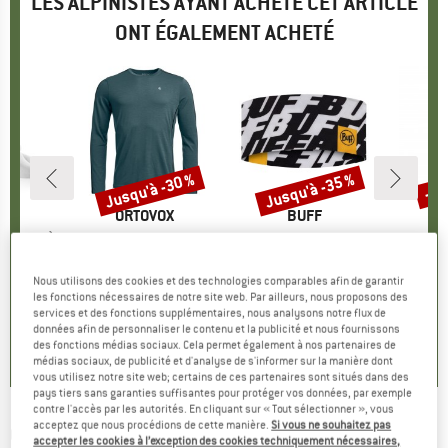
LES ALPINISTES AYANT ACHETÉ CET ARTICLE
ONT ÉGALEMENT ACHETÉ
Jusqu'à -30 %
Jusqu'à -35 %
-45
Remise
Remise
Rem
UE
ER
MARQUE
ORTOVOX
MARQUE
BUFF
 (3-Pack)
Article
185 Rock'N'Wool Long Sleeve
Article
Coolnet UV Wide Headband
A
I
onctions
Product group
Sous-vêtement mérinos
Product group
Bandeau
Product 
Sac de cou
ix
ix réduit
,16 €
119,95 €
à partir de
Prix
Prix réduit
16,95 €
à partir de
Prix
Prix réduit
379,95
Nous utilisons des cookies et des technologies comparables afin de garantir
83,97 €
11,02 €
les fonctions nécessaires de notre site web. Par ailleurs, nous proposons des
services et des fonctions supplémentaires, nous analysons notre flux de
+
1
,7
(
17
)
données afin de personnaliser le contenu et la publicité et nous fournissons
4,8
(
63
)
0,0
(
0
)
des fonctions médias sociaux. Cela permet également à nos partenaires de
médias sociaux, de publicité et d'analyse de s'informer sur la manière dont
vous utilisez notre site web; certains de ces partenaires sont situés dans des
pays tiers sans garanties suffisantes pour protéger vos données, par exemple
contre l'accès par les autorités. En cliquant sur « Tout sélectionner », vous
acceptez que nous procédions de cette manière.
Si vous ne souhaitez pas
OAKLEY
-
Sutro S3 (VLT 17%) - Lunettes vélo
accepter les cookies à l’exception des cookies techniquement nécessaires,