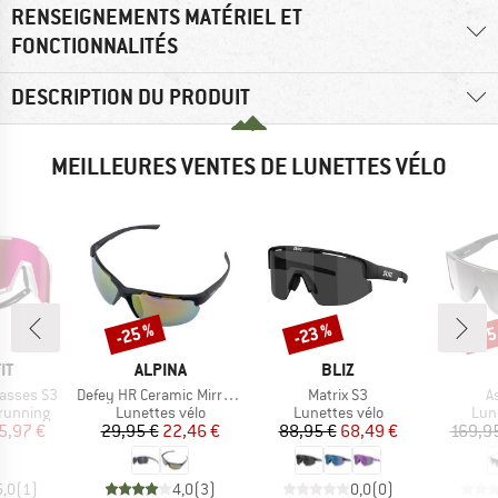
RENSEIGNEMENTS MATÉRIEL ET
FONCTIONNALITÉS
DESCRIPTION DU PRODUIT
MEILLEURES VENTES DE LUNETTES VÉLO
-25 %
-23 %
-35
Remise
Remise
Rem
UE
MARQUE
MARQUE
IT
ALPINA
BLIZ
Article
Article
Ar
lasses S3
Defey HR Ceramic Mirror Cat 3
Matrix S3
A
up
Product group
Product group
Pro
 running
Lunettes vélo
Lunettes vélo
Lun
ix
ix réduit
Prix
Prix réduit
Prix
Prix réduit
5,97 €
29,95 €
22,46 €
88,95 €
68,49 €
169,9
5,0
(
1
)
4,0
(
3
)
0,0
(
0
)