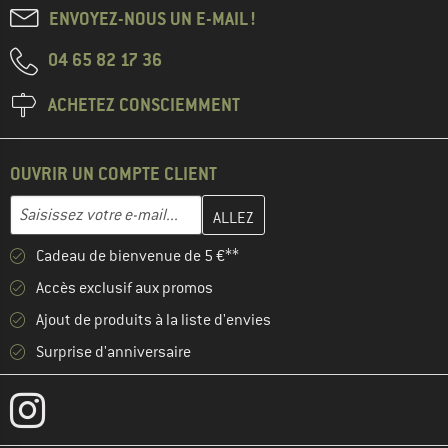
ENVOYEZ-NOUS UN E-MAIL !
04 65 82 17 36
ACHETEZ CONSCIEMMENT
OUVRIR UN COMPTE CLIENT
Entrez votre adresse e-mail ici et créez votre compte client à la 
Adresse e-mail
Cadeau de bienvenue de 5 €**
Accès exclusif aux promos
Ajout de produits à la liste d'envies
Surprise d'anniversaire