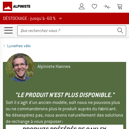
Vers le compte client
Vers 
Vers la liste d'env
Vers le com
DÉSTOCKAGE : jusqu'à -60 %
DÉSTOCKAGE : jusqu'à -60 % »
Lunettes vélo
Alpiniste Hannes
"LE PRODUIT N'EST PLUS DISPONIBLE."
Soit il s'agit d'un ancien modèle, soit nous ne pouvons plus
ou ne commanderons plus le produit auprès du fabricant.
Ne désespérez pas, nous avons naturellement des solutions
de rechange à vous proposer :