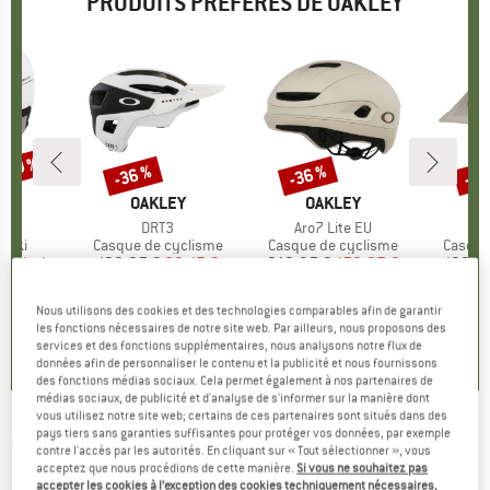
PRODUITS PRÉFÉRÉS DE OAKLEY
 -50 %
-36 %
-36 %
-36
Remise
Remise
Rem
UE
EY
MARQUE
OAKLEY
MARQUE
OAKLEY
M
O
e
5
Article
DRT3
Article
Aro7 Lite EU
Art
DR
group
 ski
Product group
Casque de cyclisme
Product group
Casque de cyclisme
Produc
Casque
partir de
ix
ix réduit
129,95 €
Prix
Prix réduit
83,17 €
249,95 €
Prix
Prix réduit
159,97 €
199,9
8 €
+
2
+
10
Nous utilisons des cookies et des technologies comparables afin de garantir
5,0
(
3
)
0,0
(
0
)
les fonctions nécessaires de notre site web. Par ailleurs, nous proposons des
5,0
(
1
)
services et des fonctions supplémentaires, nous analysons notre flux de
données afin de personnaliser le contenu et la publicité et nous fournissons
des fonctions médias sociaux. Cela permet également à nos partenaires de
médias sociaux, de publicité et d'analyse de s'informer sur la manière dont
vous utilisez notre site web; certains de ces partenaires sont situés dans des
pays tiers sans garanties suffisantes pour protéger vos données, par exemple
OAKLEY
-
Sutro Lite Sweep S2 (VLT 30%) -
contre l'accès par les autorités. En cliquant sur « Tout sélectionner », vous
acceptez que nous procédions de cette manière.
Si vous ne souhaitez pas
Lunettes vélo
accepter les cookies à l’exception des cookies techniquement nécessaires,