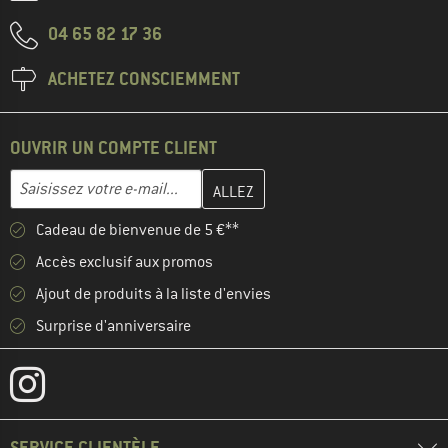
04 65 82 17 36
ACHETEZ CONSCIEMMENT
OUVRIR UN COMPTE CLIENT
Entrez votre adresse e-mail ici et créez votre compte client à la 
Adresse e-mail
Cadeau de bienvenue de 5 €**
Accès exclusif aux promos
Ajout de produits à la liste d'envies
Surprise d'anniversaire
SERVICE CLIENTÈLE