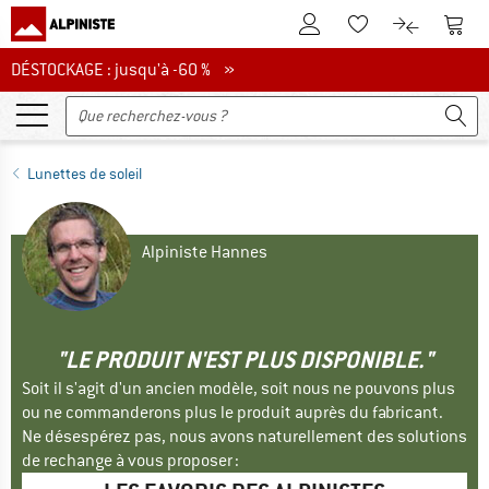
Vers le compte client
Vers 
Vers la liste d'env
Vers le com
DÉSTOCKAGE : jusqu'à -60 %
DÉSTOCKAGE : jusqu'à -60 % »
Lunettes de soleil
Alpiniste Hannes
"LE PRODUIT N'EST PLUS DISPONIBLE."
Soit il s'agit d'un ancien modèle, soit nous ne pouvons plus
ou ne commanderons plus le produit auprès du fabricant.
Ne désespérez pas, nous avons naturellement des solutions
de rechange à vous proposer :