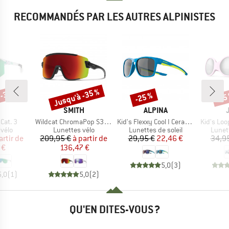
RECOMMANDÉS PAR LES AUTRES ALPINISTES
 -30 %
Jusqu'à -35 %
-25 %
-15
Remise
Remise
Rem
QUE
MARQUE
MARQUE
SMITH
ALPINA
Article
Article
Article
Cat. 3
Wildcat ChromaPop S3 (VLT 15%) + S0 (VLT 90%)
Kid's Flexxy Cool I Ceramic Mirror Cat 3
Kid's Loo
group
Product group
Product group
Produ
vélo
Lunettes vélo
Lunettes de soleil
Lunett
ix
ix réduit
Prix
Prix réduit
Prix
Prix réduit
artir de
209,95 €
à partir de
29,95 €
22,46 €
34,9
 €
136,47 €
5,0
(
3
)
5,0
(
1
)
5,0
(
2
)
QU'EN DITES-VOUS ?