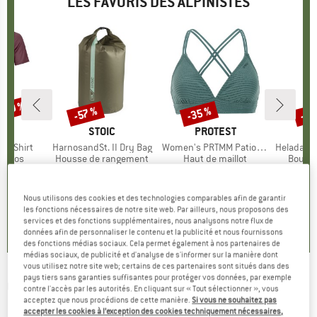
LES FAVORIS DES ALPINISTES
 -30 %
-35 %
-85
-57 %
Remise
Remise
Rem
UE
OX
MARQUE
STOIC
MARQUE
PROTEST
k T-Shirt
Article
HarnosandSt. II Dry Bag
Article
Women's PRTMM Patio Triangle
Article
HeladagenSt. Insulated
roup
érinos
Product group
Housse de rangement
Product group
Haut de maillot
Produc
Boutei
artir de
ix
ix réduit
9,95 €
à partir de
Prix
Prix réduit
39,95 €
Prix
Prix réduit
25,97 €
24,95 
 €
4,28 €
Nous utilisons des cookies et des technologies comparables afin de garantir
4,9
(
23
)
les fonctions nécessaires de notre site web. Par ailleurs, nous proposons des
4,3
(
3
)
5,0
(
2
)
services et des fonctions supplémentaires, nous analysons notre flux de
données afin de personnaliser le contenu et la publicité et nous fournissons
des fonctions médias sociaux. Cela permet également à nos partenaires de
médias sociaux, de publicité et d'analyse de s'informer sur la manière dont
vous utilisez notre site web; certains de ces partenaires sont situés dans des
pays tiers sans garanties suffisantes pour protéger vos données, par exemple
OAKLEY
-
Reedmace Prizm S3 (VLT 12%) -
contre l'accès par les autorités. En cliquant sur « Tout sélectionner », vous
acceptez que nous procédions de cette manière.
Si vous ne souhaitez pas
Lunettes de soleil
accepter les cookies à l’exception des cookies techniquement nécessaires,