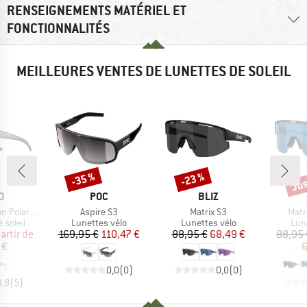
RENSEIGNEMENTS MATÉRIEL ET
FONCTIONNALITÉS
MEILLEURES VENTES DE LUNETTES DE SOLEIL
Jus
-35 %
-23 %
Remise
Remise
Rem
UE
MARQUE
MARQUE
O
POC
BLIZ
Article
Article
Artic
 S3 (VLT 12%)
Aspire S3
Matrix S3
Matr
oup
Product group
Product group
Pro
 soleil
Lunettes vélo
Lunettes vélo
Lun
ix
ix réduit
Prix
Prix réduit
Prix
Prix réduit
artir de
169,95 €
110,47 €
88,95 €
68,49 €
88,95 
 €
6
0,0
(
0
)
0,0
(
0
)
3,8
(
5
)