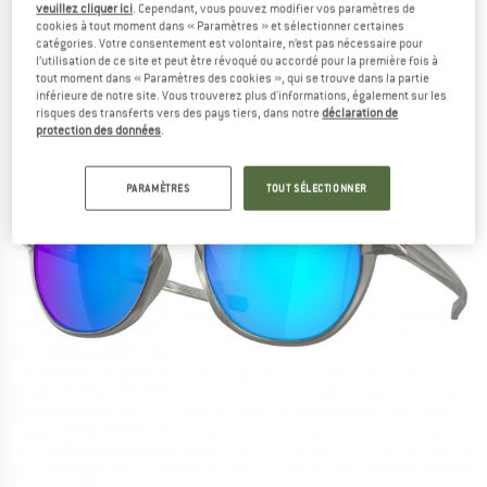
veuillez cliquer ici
. Cependant, vous pouvez modifier vos paramètres de
(0)
cookies à tout moment dans « Paramètres » et sélectionner certaines
catégories. Votre consentement est volontaire, n’est pas nécessaire pour
l’utilisation de ce site et peut être révoqué ou accordé pour la première fois à
tout moment dans « Paramètres des cookies », qui se trouve dans la partie
inférieure de notre site. Vous trouverez plus d'informations, également sur les
risques des transferts vers des pays tiers, dans notre
déclaration de
protection des données
.
PARAMÈTRES
TOUT SÉLECTIONNER