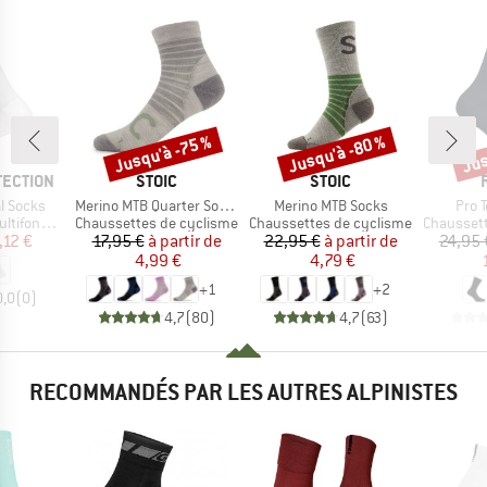
Jusqu'à -75 %
Jusqu'à -80 %
Jus
Remise
Remise
Rem
MARQUE
MARQUE
TECTION
STOIC
STOIC
Article
Article
Artic
l Socks
Merino MTB Quarter Socks
Merino MTB Socks
Pro 
Product group
Product group
Product g
onctions
Chaussettes de cyclisme
Chaussettes de cyclisme
Chaussett
ix
ix réduit
Prix
Prix réduit
Prix
Prix réduit
,12 €
17,95 €
à partir de
22,95 €
à partir de
24,95 
4,99 €
4,79 €
+
1
+
2
0,0
(
0
)
4,7
(
80
)
4,7
(
63
)
RECOMMANDÉS PAR LES AUTRES ALPINISTES