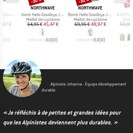
Jus
-30 %
-30 %
UE
MARQUE
MARQUE
M
EY
NORTHWAVE
NORTHWAVE
O
Article
Article
Article
bow Guard
Bomb Hello Goodbye Jersey Short Sleeve
Bomb Hello Goodbye Jersey Long Sleeve
B1B Pull
 group
Product group
Product group
Produ
ion
Maillot de cyclisme
Maillot de cyclisme
Sweat
ix
ix réduit
Prix
Prix réduit
Prix
Prix réduit
2,97 €
64,95 €
45,47 €
69,95 €
48,97 €
59,95 
3
0,0
(
0
)
0,0
(
0
)
0,0
(
0
)
Alpiniste Johanna - Équipe développement
durable
« Je réfléchis à de petites et grandes idées pour
que les Alpinistes deviennent plus durables. »