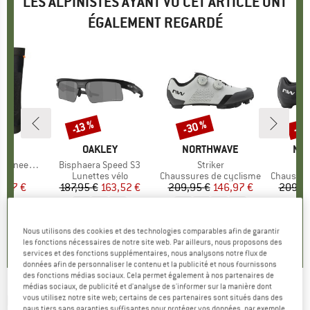
LES ALPINISTES AYANT VU CET ARTICLE ONT
ÉGALEMENT REGARDÉ
-30 %
-30
-13 %
Remise
Remise
Rem
UE
EY
MARQUE
OAKLEY
MARQUE
NORTHWAVE
MA
NO
nee Guard
Article
Bisphaera Speed S3
Article
Striker
Art
Str
 group
ion
Product group
Lunettes vélo
Product group
Chaussures de cyclisme
Product 
Chaussur
ix
ix réduit
9,97 €
187,95 €
Prix
Prix réduit
163,52 €
209,95 €
Prix
Prix réduit
146,97 €
209,9
0,0
(
0
)
0,0
(
0
)
5,0
(
1
)
Nous utilisons des cookies et des technologies comparables afin de garantir
les fonctions nécessaires de notre site web. Par ailleurs, nous proposons des
services et des fonctions supplémentaires, nous analysons notre flux de
données afin de personnaliser le contenu et la publicité et nous fournissons
des fonctions médias sociaux. Cela permet également à nos partenaires de
médias sociaux, de publicité et d'analyse de s'informer sur la manière dont
NORTHWAVE
-
vous utilisez notre site web; certains de ces partenaires sont situés dans des
Sign Sock - Chaussettes de
pays tiers sans garanties suffisantes pour protéger vos données, par exemple