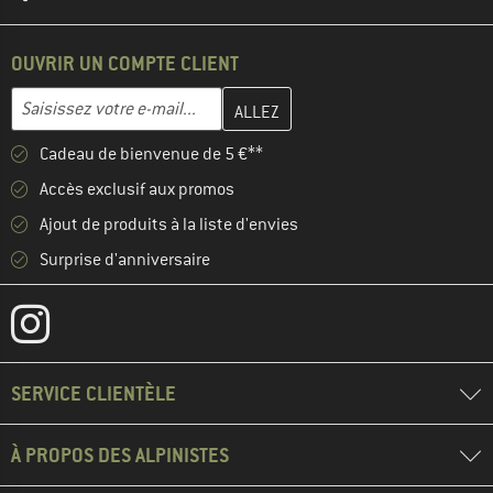
OUVRIR UN COMPTE CLIENT
Entrez votre adresse e-mail ici et créez votre compte client à la 
Adresse e-mail
Cadeau de bienvenue de 5 €**
Accès exclusif aux promos
Ajout de produits à la liste d'envies
Surprise d'anniversaire
SERVICE CLIENTÈLE
À PROPOS DES ALPINISTES