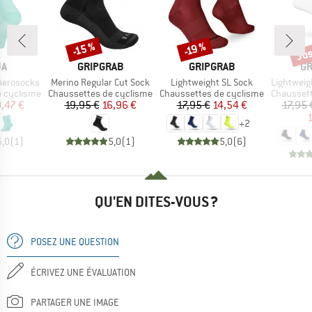
Jus
-15 %
-19 %
Remise
Remise
Rem
UE
MARQUE
MARQUE
MA
JA
GRIPGRAB
GRIPGRAB
GR
Article
Article
Article
Aerosocks
Merino Regular Cut Sock
Lightweight SL Sock
Lightweight
Product group
Product group
Product g
e cyclisme
Chaussettes de cyclisme
Chaussettes de cyclisme
Chaussett
ix
ix réduit
Prix
Prix réduit
Prix
Prix réduit
,47 €
19,95 €
16,96 €
17,95 €
14,54 €
17,95 
1
+
2
5,0
(
1
)
5,0
(
1
)
5,0
(
6
)
QU'EN DITES-VOUS ?
POSEZ UNE QUESTION
ÉCRIVEZ UNE ÉVALUATION
PARTAGER UNE IMAGE