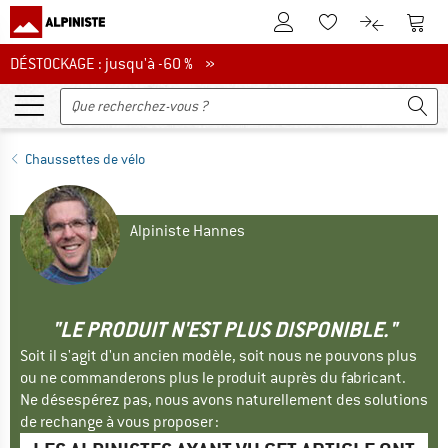
Vers le compte client
Vers 
Vers la liste d'env
Vers le com
DÉSTOCKAGE : jusqu'à -60 %
DÉSTOCKAGE : jusqu'à -60 % »
Chaussettes de vélo
Alpiniste Hannes
"LE PRODUIT N'EST PLUS DISPONIBLE."
Soit il s'agit d'un ancien modèle, soit nous ne pouvons plus
ou ne commanderons plus le produit auprès du fabricant.
Ne désespérez pas, nous avons naturellement des solutions
de rechange à vous proposer :