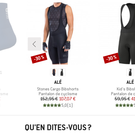
-30 %
-30 %
Remise
Remise
1
MARQUE
MAR
ALÉ
ALÉ
Article
Article
s
Stones Cargo Bibshorts
Kid's Bibs
Product group
Product grou
lisme
Pantalon de cyclisme
Pantalon de 
duit
Prix
Prix réduit
Pr
Pr
€
152,95 €
107,07 €
59,95 €
4
)
5,0
(
1
)
QU'EN DITES-VOUS ?