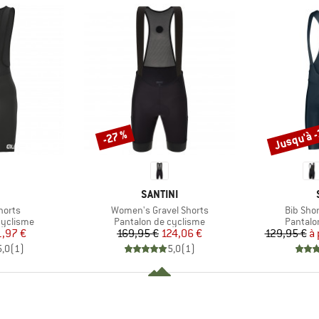
Jusqu'à 
-27 %
Remise
Remise
QUE
MARQUE
SANTINI
Article
Article
horts
Women's Gravel Shorts
Bib Sho
p
Product group
Product
cyclisme
Pantalon de cyclisme
Pantalo
ix
ix réduit
Prix
Prix réduit
1,97 €
169,95 €
124,06 €
129,95 €
à 
5,0
(
1
)
5,0
(
1
)