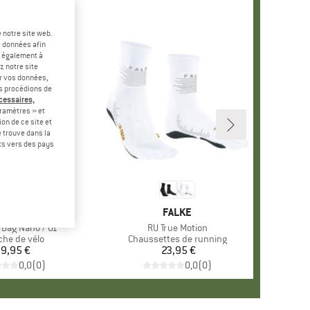
 notre site web.
e données afin
t également à
z notre site
er vos données,
us procédions de
écessaires,
ramètres » et
on de ce site et
 trouve dans la
rts vers des pays
ARQUE
YCLITE
MARQUE
FALKE
 Bag Nano / 01
Article
RU True Motion
uct group
che de vélo
Product group
Chaussettes de running
9,95 €
Prix
23,95 €
Prix
0,0
(
0
)
0,0
(
0
)