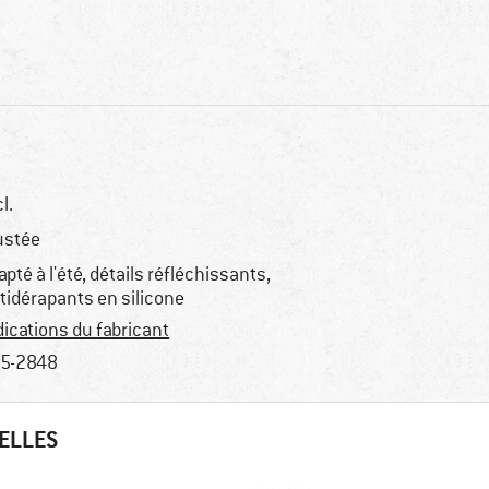
l.
ustée
apté à l'été, détails réfléchissants,
tidérapants en silicone
dications du fabricant
5-2848
TELLES