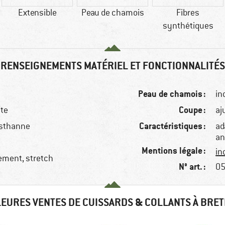
Extensible
Peau de chamois
Fibres
synthétiques
RENSEIGNEMENTS MATÉRIEL ET FONCTIONNALITÉS
Peau de chamois :
inc
Coupe :
ute
aj
Caractéristiques :
asthanne
ad
an
Mentions légale :
in
dement, stretch
N° art. :
05
EURES VENTES DE CUISSARDS & COLLANTS À BRE