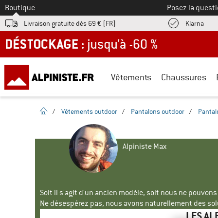
Vers le
Boutique
Posez la questi
Trouv
Livraison gratuite dès 69 € (FR)
Klarna
DÉSTOCKAGE : jusqu'à -60 %
Vêtements
Chaussures
Page d'accueil
/
Vêtements outdoor
/
Pantalons outdoor
/
Pantal
Alpiniste Max
Soit il s'agit d'un ancien modèle, soit nous ne pouvon
Ne désespérez pas, nous avons naturellement des solu
LES AL