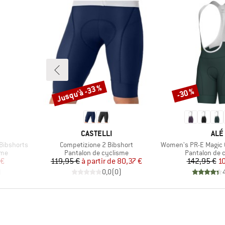
Jusqu'à -33 %
-30 %
Remise
Remise
MARQUE
MAR
CASTELLI
ALÉ
Article
Article
Bibshorts
Competizione 2 Bibshort
Women's PR-E Magic C
Product group
Product grou
sme
Pantalon de cyclisme
Pantalon de 
duit
Prix
Prix réduit
Pr
Pr
 €
119,95 €
à partir de
80,37 €
142,95 €
1
)
0,0
(
0
)