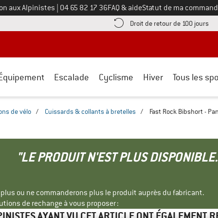
Appelez-nous au
on aux Alpinistes
|
04 65 82 17 36
FAQ & aide
Statut de ma command
e les informations de paiement ici ! Ouvre une boîte d'information
Tro
Droit de retour de 100 jours
Équipement
Escalade
Cyclisme
Hiver
Tous les spo
ons de vélo
/
Cuissards & collants à bretelles
/
Fast Rock Bibshort - Pa
"LE PRODUIT N'EST PLUS DISPONIBLE.
s plus ou ne commanderons plus le produit auprès du fabricant.
tions de rechange à vous proposer :
PINISTES AYANT VU CET ARTICLE ONT ÉGALEMENT 