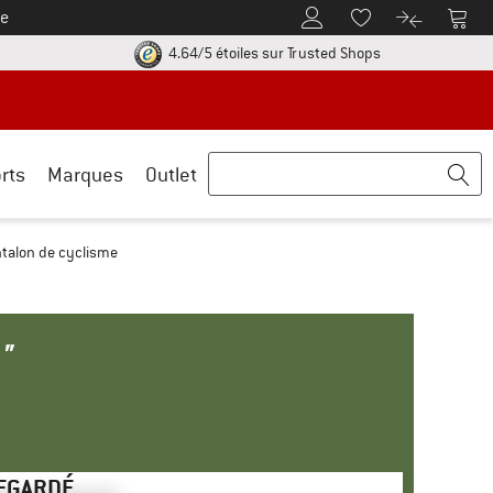
e
Vers le compte client
Vers 
Vers la liste d'env
Vers le com
uve les informations de paiement ici ! Ouvre une boîte d'information
Trouve toutes les i
4.64/5 étoiles
sur Trusted Shops
rts
Marques
Outlet
ntalon de cyclisme
"
REGARDÉ