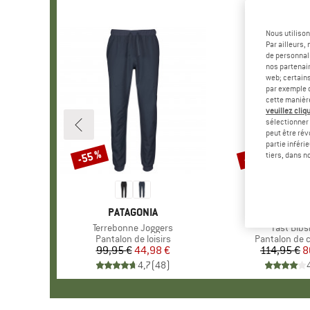
Nous utilison
Par ailleurs
de personnali
nos partenair
web; certain
par exemple c
cette manièr
veuillez cliqu
sélectionner 
peut être rév
partie inféri
-55 %
-30 %
Remise
Remise
tiers, dans n
MARQUE
PATAGONIA
MARQUE
NORTHW
Article
Terrebonne Joggers
Article
Fast Bibs
Product group
Pantalon de loisirs
Product grou
Pantalon de 
99,95 €
Prix
Prix réduit
44,98 €
114,95 €
Pr
Pr
8
4,7
(
48
)