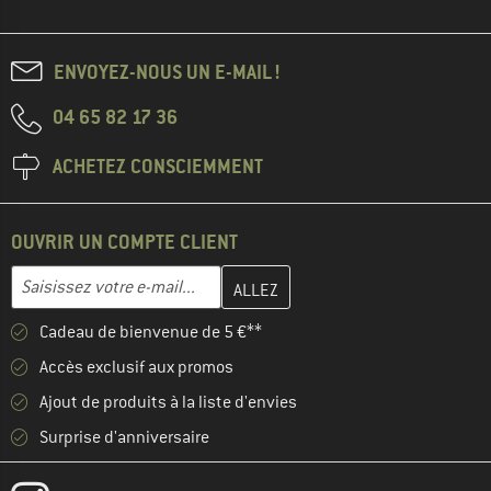
ENVOYEZ-NOUS UN E-MAIL !
04 65 82 17 36
ACHETEZ CONSCIEMMENT
OUVRIR UN COMPTE CLIENT
Entrez votre adresse e-mail ici et créez votre compte client à la 
Adresse e-mail
Cadeau de bienvenue de 5 €**
Accès exclusif aux promos
Ajout de produits à la liste d'envies
Surprise d'anniversaire