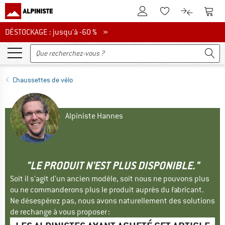
Vers le compte client
Vers 
Vers la liste d'env
Vers le com
DÉSTOCKAGE : jusqu'à -60 %
DÉSTOCKAGE : jusqu'à -60 % »
Chaussettes de vélo
Alpiniste Hannes
"LE PRODUIT N'EST PLUS DISPONIBLE."
Soit il s'agit d'un ancien modèle, soit nous ne pouvons plus
ou ne commanderons plus le produit auprès du fabricant.
Ne désespérez pas, nous avons naturellement des solutions
de rechange à vous proposer :