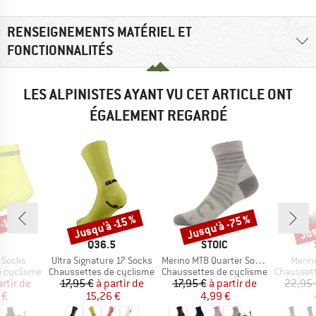
RENSEIGNEMENTS MATÉRIEL ET
FONCTIONNALITÉS
LES ALPINISTES AYANT VU CET ARTICLE ONT
ÉGALEMENT REGARDÉ
Jusqu'à -75 %
Jus
-15 %
Jusqu'à -15 %
Remise
Remise
Rem
QUE
MARQUE
MARQUE
Q36.5
STOIC
Article
Article
Article
 Socks
Ultra Signature 17 Socks
Merino MTB Quarter Socks
Merin
Product group
Product group
Product g
e cyclisme
Chaussettes de cyclisme
Chaussettes de cyclisme
Chaussett
ix
ix réduit
Prix
Prix réduit
Prix
Prix réduit
artir de
17,95 €
à partir de
17,95 €
à partir de
22,95 
 €
15,26 €
4,99 €
+
1
+
1