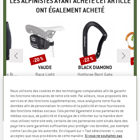
LES ALPINISTES AYANT ACHETÉ CET ARTICLE
ONT ÉGALEMENT ACHETÉ
-20 %
-22 %
-20
Remise
Remise
Rem
QUE
T
MARQUE
VAUDE
MARQUE
BLACK DIAMOND
ike Shorts
Article
Race Light
Article
Hotforge Bent Gate
 cyclisme
Product group
Sacoche de vélo
Product group
Mousqueton de progression
Product 
Mousqueton 
ix
ix réduit
7,96 €
15,95 €
à partir de
Prix
Prix réduit
10,95 €
Prix
Prix réduit
8,54 €
54,95
12,76 €
Nous utilisons des cookies et des technologies comparables afin de garantir
les fonctions nécessaires de notre site web. Par ailleurs, nous proposons des
5,0
(
2
)
5,0
(
1
)
services et des fonctions supplémentaires, nous analysons notre flux de
données afin de personnaliser le contenu et la publicité et nous fournissons
4,5
(
12
)
des fonctions médias sociaux. Cela permet également à nos partenaires de
médias sociaux, de publicité et d'analyse de s'informer sur la manière dont
vous utilisez notre site web; certains de ces partenaires sont situés dans des
pays tiers sans garanties suffisantes pour protéger vos données, par exemple
contre l'accès par les autorités. En cliquant sur « Tout sélectionner », vous
NORTHWAVE
-
Eat My Dust Sock -
acceptez que nous procédions de cette manière.
Si vous ne souhaitez pas