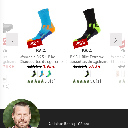
 -35 %
-62 %
-55 %
-15
Remise
Remise
Rem
MARQUE
MARQUE
MAR
AVE
P.A.C.
P.A.C.
PEP
Article
Article
Article
Plus
Women's BK 5.1 Bike Extreme
BK 5.1 Bike Extreme
Women's Sign
Product group
Product group
Product g
 cyclisme
Chaussettes de cyclisme
Chaussettes de cyclisme
Chaussett
ix
ix réduit
Prix
Prix réduit
Prix
Prix réduit
artir de
12,95 €
4,92 €
12,95 €
5,83 €
24,9
 €
5,0
(
1
)
5,0
(
1
)
5,0
(
1
)
Alpiniste Ronny - Gérant