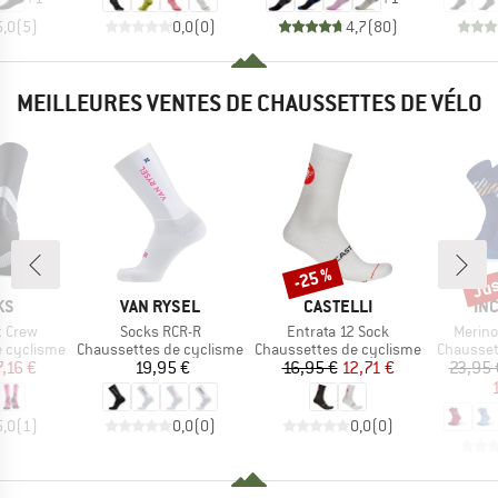
5,0
(
5
)
0,0
(
0
)
4,7
(
80
)
MEILLEURES VENTES DE CHAUSSETTES DE VÉLO
Jus
-25 %
Remise
Rem
E
MARQUE
MARQUE
MA
KS
VAN RYSEL
CASTELLI
IN
Article
Article
Article
t Crew
Socks RCR-R
Entrata 12 Sock
Merino
Product group
Product group
Product 
e cyclisme
Chaussettes de cyclisme
Chaussettes de cyclisme
Chausset
ix
ix réduit
Prix
Prix
Prix réduit
7,16 €
19,95 €
16,95 €
12,71 €
23,95 
5,0
(
1
)
0,0
(
0
)
0,0
(
0
)