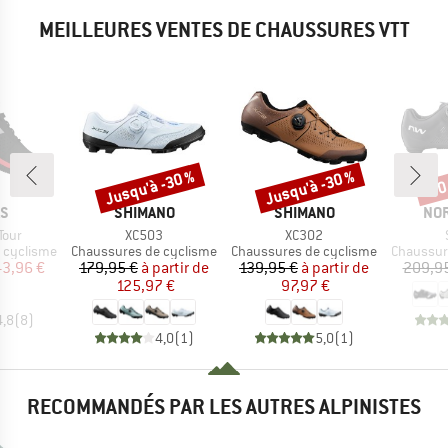
MEILLEURES VENTES DE CHAUSSURES VTT
Jusqu'à -30 %
Jusqu'à -30 %
-30
Remise
Remise
Rem
UE
MARQUE
MARQUE
MA
AS
SHIMANO
SHIMANO
NO
Article
Article
Tour
XC503
XC302
Product group
Product group
Product 
 cyclisme
Chaussures de cyclisme
Chaussures de cyclisme
Chaussur
ix
ix réduit
Prix
Prix réduit
Prix
Prix réduit
43,96 €
179,95 €
à partir de
139,95 €
à partir de
209,9
125,97 €
97,97 €
4,8
(
8
)
4,0
(
1
)
5,0
(
1
)
RECOMMANDÉS PAR LES AUTRES ALPINISTES