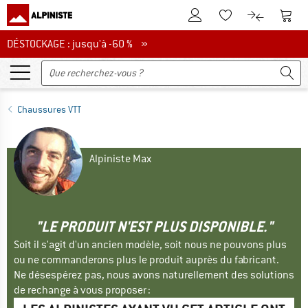
Vers le compte client
Vers 
Vers la liste d'env
Vers le com
DÉSTOCKAGE : jusqu'à -60 %
DÉSTOCKAGE : jusqu'à -60 % »
Chaussures VTT
Alpiniste Max
"LE PRODUIT N'EST PLUS DISPONIBLE."
Soit il s'agit d'un ancien modèle, soit nous ne pouvons plus
ou ne commanderons plus le produit auprès du fabricant.
Ne désespérez pas, nous avons naturellement des solutions
de rechange à vous proposer :