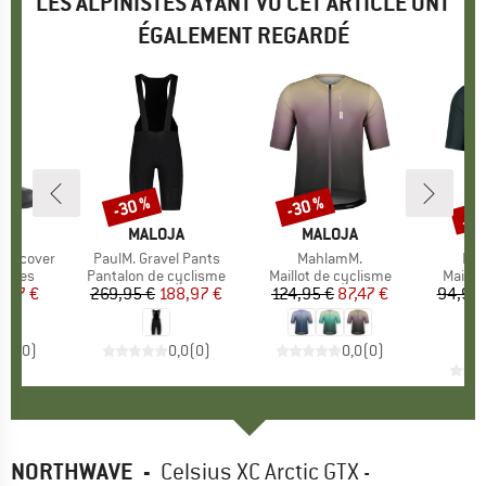
LES ALPINISTES AYANT VU CET ARTICLE ONT
ÉGALEMENT REGARDÉ
Jus
-30 %
-30 %
Remise
Remise
Rem
E
LI
MARQUE
MALOJA
MARQUE
MALOJA
M
M
Shoecover
Article
PaulM. Gravel Pants
Article
MahlamM.
Arti
Kal
roup
sures
Product group
Pantalon de cyclisme
Product group
Maillot de cyclisme
Produc
Maillo
ix
ix réduit
,47 €
269,95 €
Prix
Prix réduit
188,97 €
124,95 €
Prix
Prix réduit
87,47 €
94,95 
6
0,0
(
0
)
0,0
(
0
)
0,0
(
0
)
NORTHWAVE
-
Celsius XC Arctic GTX -