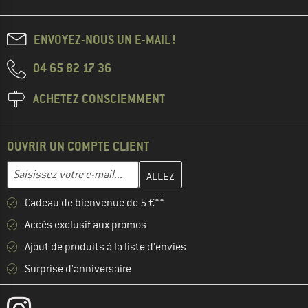
ENVOYEZ-NOUS UN E-MAIL !
04 65 82 17 36
ACHETEZ CONSCIEMMENT
OUVRIR UN COMPTE CLIENT
Entrez votre adresse e-mail ici et créez votre compte client à la 
Adresse e-mail
Cadeau de bienvenue de 5 €**
Accès exclusif aux promos
Ajout de produits à la liste d'envies
Surprise d'anniversaire