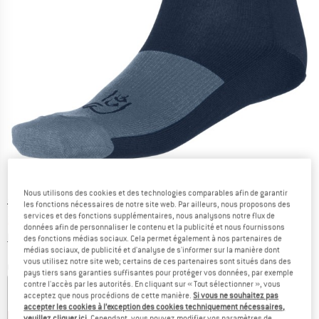
Nous utilisons des cookies et des technologies comparables afin de garantir
Prix initial :
Prix:
34,95
€
les fonctions nécessaires de notre site web. Par ailleurs, nous proposons des
services et des fonctions supplémentaires, nous analysons notre flux de
22,72
€
TVA incl.
données afin de personnaliser le contenu et la publicité et nous fournissons
Informations sur les frais de livraison. Ouvre une bo
hors Frais de livraison
des fonctions médias sociaux. Cela permet également à nos partenaires de
médias sociaux, de publicité et d'analyse de s'informer sur la manière dont
vous utilisez notre site web; certains de ces partenaires sont situés dans des
Couleur:
Indigo Night / Flintstone
pays tiers sans garanties suffisantes pour protéger vos données, par exemple
contre l'accès par les autorités. En cliquant sur « Tout sélectionner », vous
acceptez que nous procédions de cette manière.
Si vous ne souhaitez pas
accepter les cookies à l’exception des cookies techniquement nécessaires,
-35 %
-35 %
veuillez cliquer ici
. Cependant, vous pouvez modifier vos paramètres de