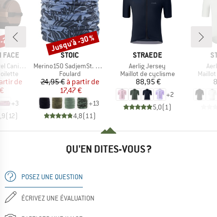
 -25 %
Jusqu'à -30 %
Remise
MARQUE
MARQUE
M
 FACE
STOIC
STRAEDE
S
Article
Article
Arti
Canister
Merino150 SadjemSt. Neckwarmer
Aerlig Jersey
Aer
oup
Product group
Product group
Produc
oilette
Foulard
Maillot de cyclisme
Maillo
ix
ix réduit
Prix
Prix réduit
Prix
artir de
24,95 €
à partir de
88,95 €
8
 €
17,47 €
+
2
+
3
+
13
5,0
(
1
)
,9
(
12
)
4,8
(
11
)
QU'EN DITES-VOUS ?
POSEZ UNE QUESTION
ÉCRIVEZ UNE ÉVALUATION