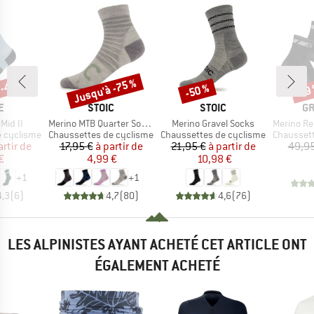
 -40 %
Jusqu'à -75 %
-50 %
-19
Remise
Remise
Rem
UE
MARQUE
MARQUE
MA
E
STOIC
STOIC
GR
Article
Article
Article
Mid II
Merino MTB Quarter Socks
Merino Gravel Socks
Merino Regu
Product group
Product group
Product g
e cyclisme
Chaussettes de cyclisme
Chaussettes de cyclisme
Chaussett
ix
ix réduit
Prix
Prix réduit
Prix
Prix réduit
artir de
17,95 €
à partir de
21,95 €
à partir de
49,95
€
4,99 €
10,98 €
+
1
+
1
4,3
(
6
)
4,7
(
80
)
4,6
(
76
)
LES ALPINISTES AYANT ACHETÉ CET ARTICLE ONT
ÉGALEMENT ACHETÉ