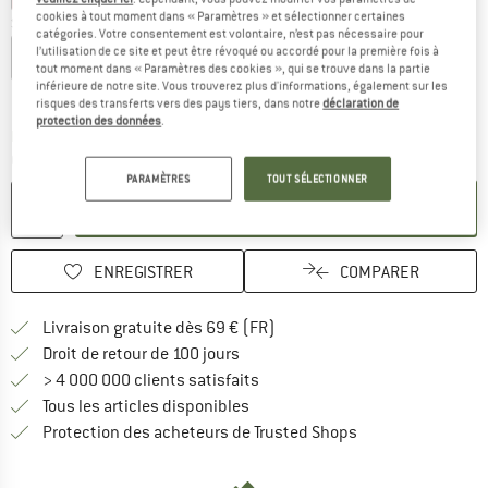
cookies à tout moment dans « Paramètres » et sélectionner certaines
Sélectionner taille:
catégories. Votre consentement est volontaire, n’est pas nécessaire pour
l’utilisation de ce site et peut être révoqué ou accordé pour la première fois à
EU
37-39
EU
40-42
EU
43-45
tout moment dans « Paramètres des cookies », qui se trouve dans la partie
inférieure de notre site. Vous trouverez plus d'informations, également sur les
Guide des tailles
risques des transferts vers des pays tiers, dans notre
déclaration de
protection des données
.
Le lien s'ouvre dans une boîte d'inf
Délai de livraison: 3-5 jours ouvrables
Quantité:
PARAMÈTRES
TOUT SÉLECTIONNER
AJOUTER AU PANIER
ENREGISTRER
COMPARER
Trouve les infos sur la livrais
Livraison gratuite dès 69 € (FR)
Trouve les informations de paiemen
Droit de retour de 100 jours
> 4 000 000 clients satisfaits
Tous les articles disponibles
Trouve toutes les i
Protection des acheteurs de Trusted Shops