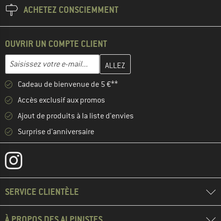
ACHETEZ CONSCIEMMENT
OUVRIR UN COMPTE CLIENT
Entrez votre adresse e-mail ici et créez votre compte client à la 
Adresse e-mail
Cadeau de bienvenue de 5 €**
Accès exclusif aux promos
Ajout de produits à la liste d'envies
Surprise d'anniversaire
SERVICE CLIENTÈLE
À PROPOS DES ALPINISTES