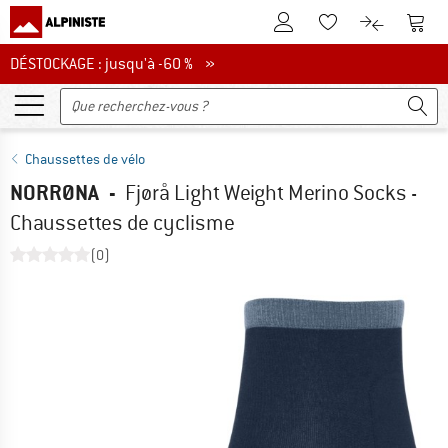
Vers le compte client
Vers 
Vers la liste d'env
Vers le com
DÉSTOCKAGE : jusqu'à -60 %
DÉSTOCKAGE : jusqu'à -60 % »
Chaussettes de vélo
NORRØNA
-
Fjørå Light Weight Merino Socks -
Chaussettes de cyclisme
(0)