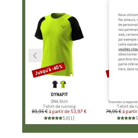
Nous utilison
Par ailleurs
de personnali
nos partenair
web; certain
par exemple c
cette manièr
veuillez cliqu
sélectionner 
peut être rév
partie inféri
Jusqu'à -40 %
Jusqu'à -20 %
Remise
Remise
tiers, dans n
MARQUE
DYNAFIT
MARQ
DYNAF
Article
DNA Shirt
Article
Women's Alpine 
Product group
T-shirt de running
Product gr
T-shirt de 
89,95 €
à partir de
Prix
Prix réduit
53,97 €
74,95 €
à partir
Pr
Pr
5,0
(
1
)
5