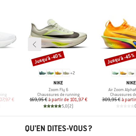
Jusqu'à -40 %
Jusqu'à -45 %
Remise
Remise
+
2
MARQUE
MAR
NIKE
NIKE
Article
Article
Zoom Fly 6
Air Zoom Alphaf
Product group
Product group
ning
Chaussures de running
Chaussures d
duit
Prix
Prix réduit
Pr
Pr
07,97 €
169,95 €
à partir de
101,97 €
309,95 €
à parti
)
5,0
(
2
)
QU'EN DITES-VOUS ?