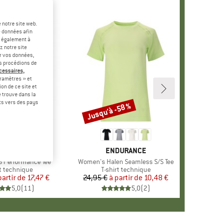
 notre site web.
e données afin
t également à
z notre site
er vos données,
us procédions de
écessaires,
ramètres » et
on de ce site et
 trouve dans la
rts vers des pays
-30 %
Jusqu'à -58 %
Remise
RQUE
DURANCE
MARQUE
ENDURANCE
/S Performance Tee
Article
Women's Halen Seamless S/S Tee
ct group
rt technique
Product group
T-shirt technique
partir de
Prix
Prix réduit
17,47 €
24,95 €
à partir de
Prix
Prix réduit
10,48 €
5,0
(
11
)
5,0
(
2
)