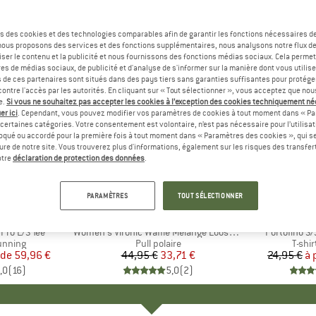
s des cookies et des technologies comparables afin de garantir les fonctions nécessaires de
, nous proposons des services et des fonctions supplémentaires, nous analysons notre flux d
ser le contenu et la publicité et nous fournissons des fonctions médias sociaux. Cela perme
es de médias sociaux, de publicité et d'analyse de s'informer sur la manière dont vous utilise
s de ces partenaires sont situés dans des pays tiers sans garanties suffisantes pour protég
ontre l'accès par les autorités. En cliquant sur « Tout sélectionner », vous acceptez que no
e.
Si vous ne souhaitez pas accepter les cookies à l’exception des cookies techniquement n
er ici
. Cependant, vous pouvez modifier vos paramètres de cookies à tout moment dans « Pa
certaines catégories. Votre consentement est volontaire, n’est pas nécessaire pour l’utilisati
oqué ou accordé pour la première fois à tout moment dans « Paramètres des cookies », qui se
eure de notre site. Vous trouverez plus d'informations, également sur les risques des transfe
Jusqu'à 
-25 %
Remise
Remise
otre
déclaration de protection des données
.
+
1
PARAMÈTRES
TOUT SÉLECTIONNER
UE
IT
MARQUE
ENDURANCE
MA
EN
Pro L/S Tee
Article
Women's Vironic Waffle Melange Loose Fit Midlayer
Article
Portofino S
oup
running
Product group
Pull polaire
Produ
T-shi
 de
ix
ix réduit
59,96 €
44,95 €
Prix
Prix réduit
33,71 €
24,95 €
à 
,0
(
16
)
5,0
(
2
)