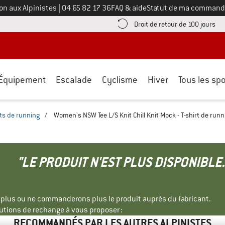
Appelez-nous au
on aux Alpinistes
|
04 65 82 17 36
FAQ & aide
Statut de ma command
e les informations de paiement ici ! Ouvre une boîte d'information
Tro
Droit de retour de 100 jours
Équipement
Escalade
Cyclisme
Hiver
Tous les spo
rts de running
/
Women's NSW Tee L/S Knit Chill Knit Mock - T-shirt de runn
"LE PRODUIT N'EST PLUS DISPONIBLE.
s plus ou ne commanderons plus le produit auprès du fabricant.
tions de rechange à vous proposer :
RECOMMANDÉS PAR LES AUTRES ALPINISTES