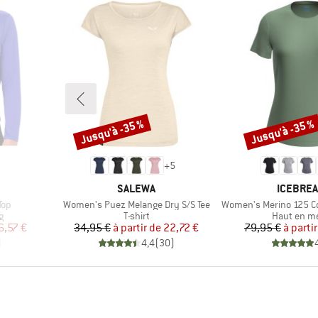
Jusqu'à -35 %
Jusqu'à -35 %
Remise
Remise
+
5
MARQUE
MARQUE
SALEWA
ICEBRE
Article
Article
Top
Women's Puez Melange Dry S/S Tee
Women's Merino 125 Cool-Lite
Product group
Product gr
g
T-shirt
Haut en m
duit
Prix
Prix réduit
Pr
Pr
6,57 €
34,95 €
à partir de
22,72 €
79,95 €
à parti
)
4,4
(
30
)