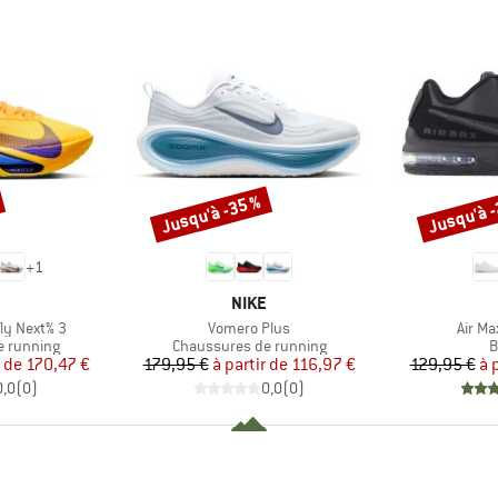
Jusqu'à -35 %
Jusqu'à 
Remise
Remise
+
1
QUE
MARQUE
NIKE
Article
Article
ly Next% 3
Vomero Plus
Air Ma
Product group
P
e running
Chaussures de running
B
ix
ix réduit
Prix
Prix réduit
r de
170,47 €
179,95 €
à partir de
116,97 €
129,95 €
à 
0,0
(
0
)
0,0
(
0
)