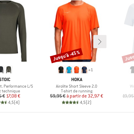
Jusqu'à -45 %
Jusq
Remise
Remi
+
1
MARQUE
MARQUE
STOIC
HOKA
Article
Ar
t. Performance L/S
Airolite Short Sleeve 2.0
Wo
ct group
Product group
rt technique
T-shirt de running
Prix
Prix réduit
Prix
Prix réduit
5 €
17,08 €
59,95 €
à partir de
32,97 €
19,95
4,5
(
4
)
4,5
(
2
)