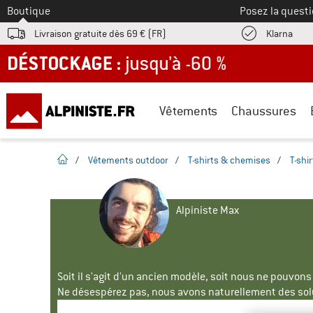
Vers le
Boutique
Posez la questi
Trouv
Livraison gratuite dès 69 € (FR)
Klarna
DÉSTOCKAGE : jusqu'à -60 %
Vêtements
Chaussures
Page d'accueil
/
Vêtements outdoor
/
T-shirts & chemises
/
T-shi
Alpiniste Max
Soit il s'agit d'un ancien modèle, soit nous ne pouvon
Ne désespérez pas, nous avons naturellement des solu