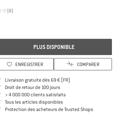
(0)
PLUS DISPONIBLE
ENREGISTRER
COMPARER
Trouve les infos sur la livraison 
Livraison gratuite dès 69 € (FR)
Trouve les informations de paiement i
Droit de retour de 100 jours
> 4 000 000 clients satisfaits
Tous les articles disponibles
Trouve toutes les infos
Protection des acheteurs de Trusted Shops