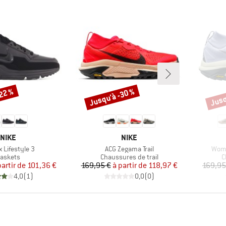
-22 %
Jusqu'à -30 %
Jusq
Remise
Remi
MARQUE
MARQUE
NIKE
NIKE
Article
Artic
x Lifestyle 3
ACG Zegama Trail
Wome
roduct group
Product group
P
askets
Chaussures de trail
C
Prix
Prix réduit
Prix
Prix réduit
partir de
101,36 €
169,95 €
à partir de
118,97 €
169,95
4,0
(
1
)
0,0
(
0
)