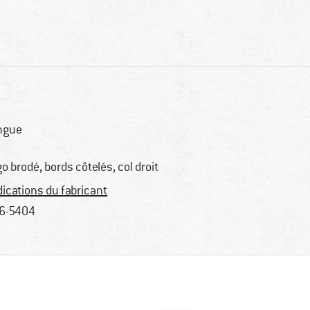
ngue
go brodé, bords côtelés, col droit
dications du fabricant
6-5404