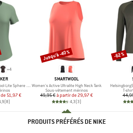
Jusqu'à -40 %
-62 %
Remise
Remise
+
4
MARQUE
AKER
SMARTWOOL
Article
Article
 Sphere III S/S Tee
Women's Active Ultralite High Neck Tank
HelsingborgS
oup
Product group
Produ
érinos
Sous-vêtement mérinos
T-shi
ix
ix réduit
Prix
Prix réduit
r de
51,97 €
49,95 €
à partir de
29,97 €
44,9
4,9
(
8
)
4,3
(
3
)
PRODUITS PRÉFÉRÉS DE NIKE