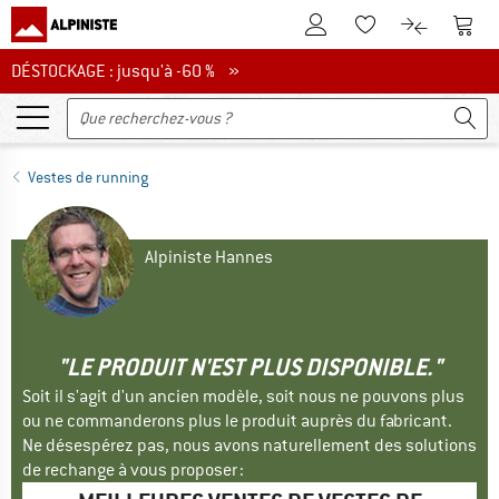
Vers le compte client
Vers 
Vers la liste d'env
Vers le com
DÉSTOCKAGE : jusqu'à -60 %
DÉSTOCKAGE : jusqu'à -60 % »
Vestes de running
Alpiniste Hannes
"LE PRODUIT N'EST PLUS DISPONIBLE."
Soit il s'agit d'un ancien modèle, soit nous ne pouvons plus
ou ne commanderons plus le produit auprès du fabricant.
Ne désespérez pas, nous avons naturellement des solutions
de rechange à vous proposer :