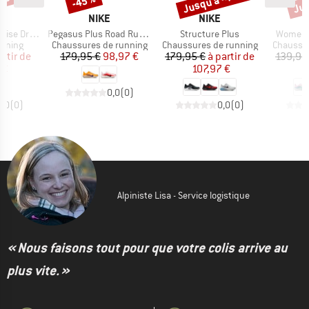
 -30 %
Jusqu'à -40 %
Jus
-45 %
QUE
MARQUE
MARQUE
NIKE
NIKE
Article
Article
Article
 ADV 5 Brief
Pegasus Plus Road Running Shoes
Structure Plus
Women'
oup
Product group
Product group
Product 
unning
Chaussures de running
Chaussures de running
Chaussur
ix
ix réduit
Prix
Prix réduit
Prix
Prix réduit
artir de
179,95 €
98,97 €
179,95 €
à partir de
139,95
 €
107,97 €
9
0,0
(
0
)
0,0
(
0
)
0,0
(
0
)
Alpiniste Lisa - Service logistique
« Nous faisons tout pour que votre colis arrive au
plus vite. »