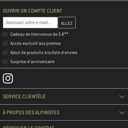
OUVRIR UN COMPTE CLIENT
Entrez votre adresse e-mail ici et créez votre compte client à la 
Adresse e-mail
Cadeau de bienvenue de 5 €**
Accès exclusif aux promos
Ajout de produits à la liste d'envies
Surprise d'anniversaire
SERVICE CLIENTÈLE
À PROPOS DES ALPINISTES