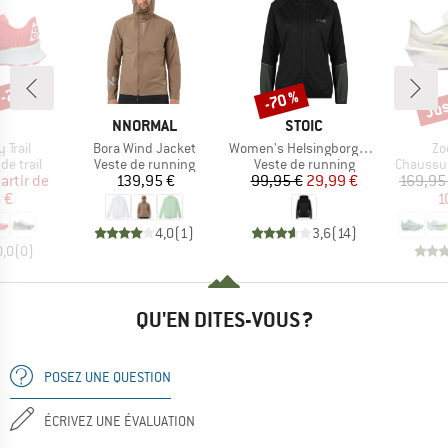
 -25 %
Jus
-70 %
Remise
Rem
QUE
MARQUE
MARQUE
NNORMAL
STOIC
Article
Article
Art
 Trail
Bora Wind Jacket
Women's HelsingborgSt. Performance Hoody
Zo
up
Product group
Product group
Product 
e trail
Veste de running
Veste de running
Chaussur
ix
ix réduit
Prix
Prix
Prix réduit
artir de
139,95 €
99,95 €
29,99 €
169,95
 €
1
4,0
(
1
)
3,6
(
14
)
0,0
(
0
)
QU'EN DITES-VOUS ?
POSEZ UNE QUESTION
ÉCRIVEZ UNE ÉVALUATION