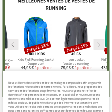
MEILLEURES VENTES DE VESTES DE
RUNNING
Jusqu'à -55 %
Jus
Jusqu'à -15 %
Remise
Remise
Rem
QUE
C
MARQUE
TROLLKIDS
MARQUE
ASICS
MA
TR
rmance Jacket
Article
Kids Fjell Running Jacket
Article
Icon Jacket
Article
Kid's S
oup
unning
Product group
Coupe-vent
Product group
Veste de running
Pro
Ves
ix
ix réduit
8,48 €
44,95 €
à partir de
Prix
Prix réduit
79,95 €
à partir de
Prix
Prix réduit
47,95 
20,23 €
67,96 €
2
0,0
(
0
)
Nous utilisons des cookies et des technologies comparables afin de garantir
4,9
(
17
)
0,0
(
0
)
les fonctions nécessaires de notre site web. Par ailleurs, nous proposons des
services et des fonctions supplémentaires, nous analysons notre flux de
données afin de personnaliser le contenu et la publicité et nous fournissons
des fonctions médias sociaux. Cela permet également à nos partenaires de
médias sociaux, de publicité et d'analyse de s'informer sur la manière dont
vous utilisez notre site web; certains de ces partenaires sont situés dans des
NIKE
-
Women's Essential Women's Running
pays tiers sans garanties suffisantes pour protéger vos données, par exemple