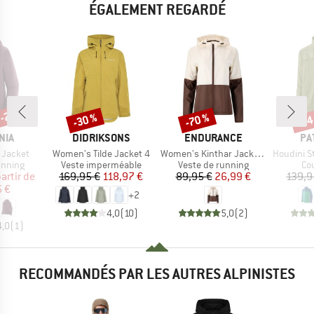
ÉGALEMENT REGARDÉ
 -22 %
-30 %
-70 %
-34
Remise
Remise
Rem
E
MARQUE
MARQUE
MA
NIA
DIDRIKSONS
ENDURANCE
PA
Article
Article
Article
 Jacket
Women's Tilde Jacket 4
Women's Kinthar Jacket with Hood
Houdini Sta
oup
Product group
Product group
Pr
unning
Veste imperméable
Veste de running
Co
ix
ix réduit
Prix
Prix réduit
Prix
Prix réduit
partir de
169,95 €
118,97 €
89,95 €
26,99 €
139,9
6 €
+
2
4,0
(
10
)
5,0
(
2
)
4,0
(
1
)
RECOMMANDÉS PAR LES AUTRES ALPINISTES