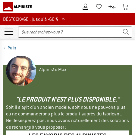
Vers le compte client
Vers 
Vers la liste d'env
Vers le com
DÉSTOCKAGE : jusqu'à -60 %
DÉSTOCKAGE : jusqu'à -60 % »
Pulls
Alpiniste Max
"LE PRODUIT N'EST PLUS DISPONIBLE."
Soit il s'agit d'un ancien modèle, soit nous ne pouvons plus
ou ne commanderons plus le produit auprès du fabricant.
Ne désespérez pas, nous avons naturellement des solutions
de rechange à vous proposer :