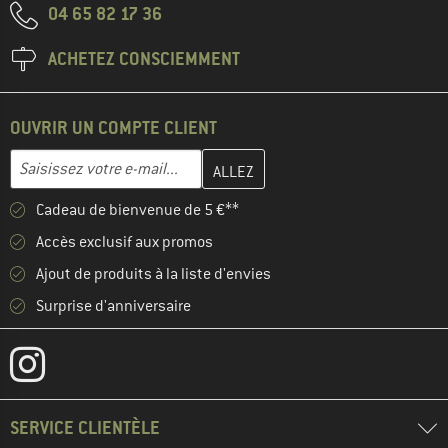
04 65 82 17 36
ACHETEZ CONSCIEMMENT
OUVRIR UN COMPTE CLIENT
Entrez votre adresse e-mail ici et créez votre compte client à la 
Adresse e-mail
Cadeau de bienvenue de 5 €**
Accès exclusif aux promos
Ajout de produits à la liste d'envies
Surprise d'anniversaire
SERVICE CLIENTÈLE