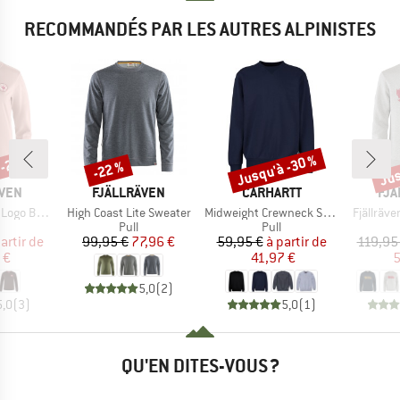
RECOMMANDÉS PAR LES AUTRES ALPINISTES
 -25 %
Jusqu'à -30 %
Jus
-22 %
Remise
Remise
Rem
MARQUE
MARQUE
MA
ÄVEN
FJÄLLRÄVEN
CARHARTT
FJÄ
Article
Article
Article
ge Sweater
High Coast Lite Sweater
Midweight Crewneck Sweatshirt
Fjällräv
uct group
Product group
Product group
Pull
Pull
ix
ix réduit
Prix
Prix réduit
Prix
Prix réduit
artir de
99,95 €
77,96 €
59,95 €
à partir de
119,95
 €
41,97 €
5
5,0
(
2
)
5,0
(
3
)
5,0
(
1
)
QU'EN DITES-VOUS ?