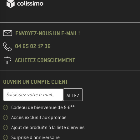
ENVOYEZ-NOUS UN E-MAIL !
04 65 82 17 36
ACHETEZ CONSCIEMMENT
OUVRIR UN COMPTE CLIENT
Entrez votre adresse e-mail ici et créez votre compte client à la 
Adresse e-mail
Cadeau de bienvenue de 5 €**
Accès exclusif aux promos
Ajout de produits à la liste d'envies
Surprise d'anniversaire