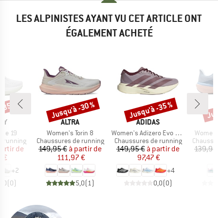
LES ALPINISTES AYANT VU CET ARTICLE ONT
ÉGALEMENT ACHETÉ
 -35 %
Jusqu'à -30 %
Jusqu'à -35 %
Jus
Remise
Remise
Rem
E
MARQUE
MARQUE
NY
ALTRA
ADIDAS
Article
Article
Article
ide 19
Women's Torin 8
Women's Adizero Evo SL Woven
Women'
Product group
Product group
Product 
e running
Chaussures de running
Chaussures de running
Chaussur
ix
ix réduit
Prix
Prix réduit
Prix
Prix réduit
artir de
149,95 €
à partir de
149,95 €
à partir de
139,95
7 €
111,97 €
97,47 €
9
+
2
+
4
0,0
(
0
)
5,0
(
1
)
0,0
(
0
)