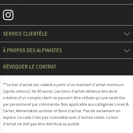
SERVICE CLIENTÈLE
À PROPOS DES ALPINISTES
RÉVOQUER LE CONTRAT
**Le bon d'achat est valable à partir d'un montant d'achat minimum
(après retours) de 40 euros. Les bons d'achat obtenus lors de la
création d'un compte client ne peuvent être utilisés qu'une seule fois
par personne et par commande. Non applicable aux catégories Livres &
Cartes, Alimentation outdoor et Bons d'achat. Pas de versement en
espèce. Le code n'est pas cumulable avec d'autres codes. Le bon
d'achat ne doit pas être distribué ou publié.