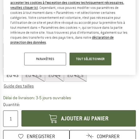
accepter les cookies à l’exception des cookies techniquement nécessaires,
veuillez cliquer ici
. Cependant, vous pouvez modifier vos paramètres de
Couleur:
Rosewood
cookies à tout moment dans « Paramètres » et sélectionner certaines
catégories. Votre consentement est volontaire, n’est pas nécessaire pour
l’utilisation de ce site et peut être révoqué ou accordé pour la première fois à
tout moment dans « Paramètres des cookies », qui se trouve dans la partie
-13 %
-30 %
-35 %
-35 %
-35 %
inférieure de notre site. Vous trouverez plus d'informations, également sur les
risques des transferts vers des pays tiers, dans notre
déclaration de
Sélectionner taille:
protection des données
.
EU
35
EU
36
EU
36,5
EU
37
EU
37,5
EU
38
PARAMÈTRES
TOUT SÉLECTIONNER
EU
39
EU
40
EU
40,5
EU
41
EU
41,5
EU
42,5
EU
43
EU
43,5
EU
44
EU
45,5
Guide des tailles
Le lien s'ouvre dans une boîte d'inf
Délai de livraison: 3-5 jours ouvrables
Quantité:
AJOUTER AU PANIER
ENREGISTRER
COMPARER