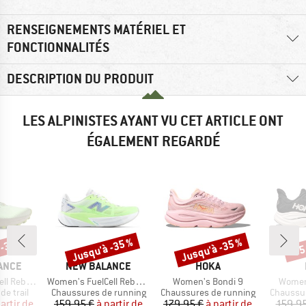
RENSEIGNEMENTS MATÉRIEL ET
FONCTIONNALITÉS
DESCRIPTION DU PRODUIT
LES ALPINISTES AYANT VU CET ARTICLE ONT
ÉGALEMENT REGARDÉ
 -35 %
Jusqu'à -35 %
Jusqu'à -35 %
-35
Remise
Remise
Rem
MARQUE
MARQUE
ANCE
NEW BALANCE
HOKA
Article
Article
Article
bel Trail
Women's FuelCell Rebel V5
Women's Bondi 9
Women'
up
Product group
Product group
Product 
e trail
Chaussures de running
Chaussures de running
Chaussur
ix
ix réduit
Prix
Prix réduit
Prix
Prix réduit
artir de
159,95 €
à partir de
179,95 €
à partir de
159,95