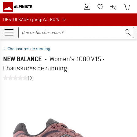
Vers le compte client
Vers 
Vers la liste d'env
Vers le com
DÉSTOCKAGE : jusqu'à -60 %
DÉSTOCKAGE : jusqu'à -60 % »
Chaussures de running
NEW BALANCE
-
Women's 1080 V15 -
Chaussures de running
(0)