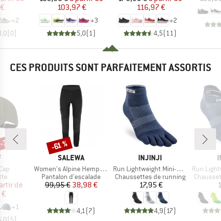
 €
103,97 €
116,97 €
+
2
+
3
+
2
0,0
(
0
)
5,0
(
1
)
4,5
(
11
)
CES PRODUITS SONT PARFAITEMENT ASSORTIS
 -30 %
-61 %
Remise
QUE
MARQUE
MARQUE
F
SALEWA
INJINJI
I
Article
Article
Article
Cap
Women's Alpine Hemp Tights
Run Lightweight Mini-Crew
Run Lightw
 group
Product group
Product group
Product 
tte
Pantalon d'escalade
Chaussettes de running
Chausset
ix
ix réduit
Prix
Prix réduit
Prix
artir de
99,95 €
38,98 €
17,95 €
1
 €
+
1
4,1
(
7
)
4,9
(
17
)
5,0
(
5
)