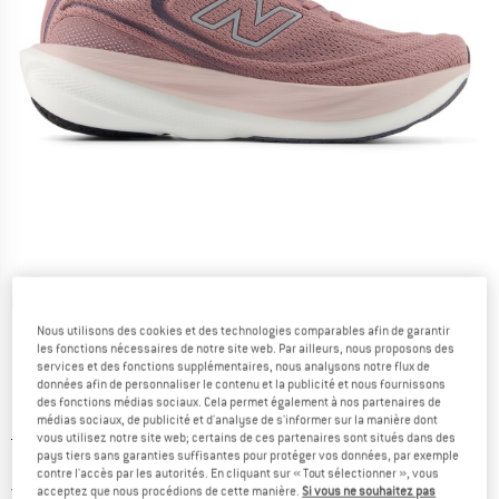
Photos détaillées
Nous utilisons des cookies et des technologies comparables afin de garantir
les fonctions nécessaires de notre site web. Par ailleurs, nous proposons des
services et des fonctions supplémentaires, nous analysons notre flux de
données afin de personnaliser le contenu et la publicité et nous fournissons
des fonctions médias sociaux. Cela permet également à nos partenaires de
médias sociaux, de publicité et d'analyse de s'informer sur la manière dont
Prix initial :
Prix:
179,95
€
vous utilisez notre site web; certains de ces partenaires sont situés dans des
pays tiers sans garanties suffisantes pour protéger vos données, par exemple
116,97
€
TVA incl.
contre l'accès par les autorités. En cliquant sur « Tout sélectionner », vous
France. Informations sur les frais de l
Livraison gratuite
(FR)
acceptez que nous procédions de cette manière.
Si vous ne souhaitez pas