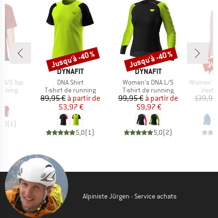
Jusqu'à -40 %
Jusqu'à -40 %
Jus
Remise
Remise
Rem
QUE
MARQUE
MARQUE
MA
S
DYNAFIT
DYNAFIT
PA
Article
Article
Article
 S/S Top
DNA Shirt
Women's DNA L/S
Women's A
oup
Product group
Product group
Produ
running
T-shirt de running
T-shirt de running
Veste
ix
Prix
Prix réduit
Prix
Prix réduit
 €
89,95 €
à partir de
99,95 €
à partir de
139,95
53,97 €
59,97 €
9
5,0
(
1
)
5,0
(
1
)
5,0
(
2
)
Alpiniste Jürgen - Service achats