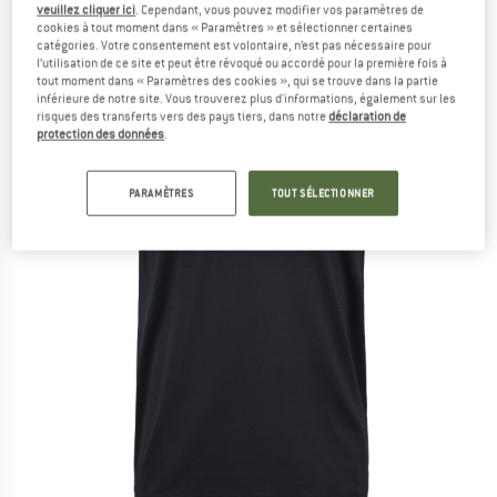
veuillez cliquer ici
. Cependant, vous pouvez modifier vos paramètres de
(0)
cookies à tout moment dans « Paramètres » et sélectionner certaines
catégories. Votre consentement est volontaire, n’est pas nécessaire pour
l’utilisation de ce site et peut être révoqué ou accordé pour la première fois à
tout moment dans « Paramètres des cookies », qui se trouve dans la partie
inférieure de notre site. Vous trouverez plus d'informations, également sur les
risques des transferts vers des pays tiers, dans notre
déclaration de
protection des données
.
PARAMÈTRES
TOUT SÉLECTIONNER