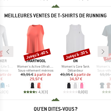
MEILLEURES VENTES DE T-SHIRTS DE RUNNING
 -20 %
Jusqu'à -40 %
Jusqu'à -30 %
Jus
Remise
Remise
Rem
MARQUE
MARQUE
MA
AKER
SMARTWOOL
ON
SM
Article
Article
Article
 III L/S Tee
Women's Active Ultralite High Neck Tank
Women's Core Tank
Women's Active U
oup
Product group
Product group
Product 
érinos
Sous-vêtement mérinos
Débardeur
Sous-vêt
ix
ix réduit
Prix
Prix réduit
Prix
Prix réduit
artir de
49,95 €
à partir de
49,95 €
à partir de
59,95 
 €
29,97 €
34,97 €
3
+
1
5,0
(
3
)
4,3
(
3
)
0,0
(
0
)
QU'EN DITES-VOUS ?