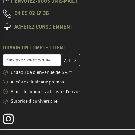
ENVOYEZ-NOUS UN E-MAIL !
04 65 82 17 36
ACHETEZ CONSCIEMMENT
OUVRIR UN COMPTE CLIENT
Entrez votre adresse e-mail ici et créez votre compte client à la 
Adresse e-mail
Cadeau de bienvenue de 5 €**
Accès exclusif aux promos
Ajout de produits à la liste d'envies
Surprise d'anniversaire