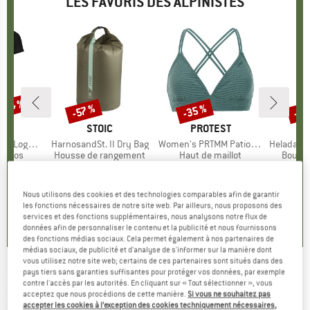
LES FAVORIS DES ALPINISTES
 -34 %
-35 %
-85
-57 %
Remise
Remise
Rem
UE
OX
MARQUE
STOIC
MARQUE
PROTEST
o T-Shirt
Article
HarnosandSt. II Dry Bag
Article
Women's PRTMM Patio Triangle
Article
HeladagenSt. Insulated
roup
érinos
Product group
Housse de rangement
Product group
Haut de maillot
Produc
Boutei
artir de
ix
ix réduit
9,95 €
à partir de
Prix
Prix réduit
39,95 €
Prix
Prix réduit
25,97 €
24,95 
 €
4,28 €
Nous utilisons des cookies et des technologies comparables afin de garantir
4,9
(
23
)
les fonctions nécessaires de notre site web. Par ailleurs, nous proposons des
,7
(
24
)
5,0
(
2
)
services et des fonctions supplémentaires, nous analysons notre flux de
données afin de personnaliser le contenu et la publicité et nous fournissons
des fonctions médias sociaux. Cela permet également à nos partenaires de
médias sociaux, de publicité et d'analyse de s'informer sur la manière dont
vous utilisez notre site web; certains de ces partenaires sont situés dans des
pays tiers sans garanties suffisantes pour protéger vos données, par exemple
NEW BALANCE
-
NB AT Nvent Short Sleeve - T-
contre l'accès par les autorités. En cliquant sur « Tout sélectionner », vous
acceptez que nous procédions de cette manière.
Si vous ne souhaitez pas
shirt de running
accepter les cookies à l’exception des cookies techniquement nécessaires,