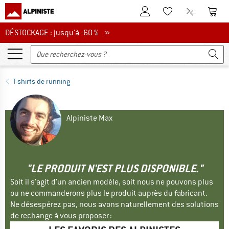
Vers le compte client
Vers 
Vers la liste d'env
Vers le com
DÉSTOCKAGE : jusqu'à -60 %
DÉSTOCKAGE : jusqu'à -60 % »
T-shirts de running
Alpiniste Max
"LE PRODUIT N'EST PLUS DISPONIBLE."
Soit il s'agit d'un ancien modèle, soit nous ne pouvons plus
ou ne commanderons plus le produit auprès du fabricant.
Ne désespérez pas, nous avons naturellement des solutions
de rechange à vous proposer :