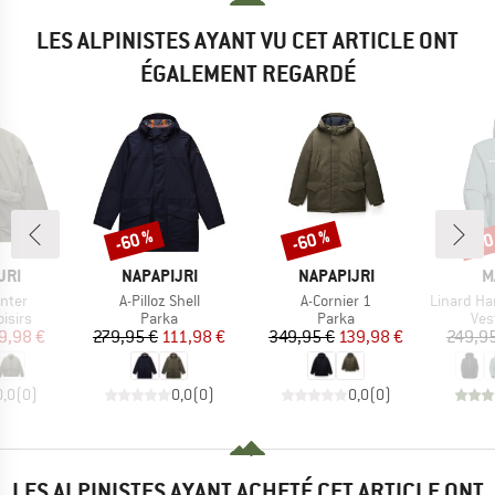
LES ALPINISTES AYANT VU CET ARTICLE ONT
ÉGALEMENT REGARDÉ
-60 %
-60 %
-50
Remise
Remise
Rem
E
MARQUE
MARQUE
M
JRI
NAPAPIJRI
NAPAPIJRI
M
Article
Article
Article
inter
A-Pilloz Shell
A-Cornier 1
Linard Hardshell 
roup
Product group
Product group
Pro
oisirs
Parka
Parka
Ves
ix
ix réduit
Prix
Prix réduit
Prix
Prix réduit
9,98 €
279,95 €
111,98 €
349,95 €
139,98 €
249,9
0,0
(
0
)
0,0
(
0
)
0,0
(
0
)
LES ALPINISTES AYANT ACHETÉ CET ARTICLE ONT