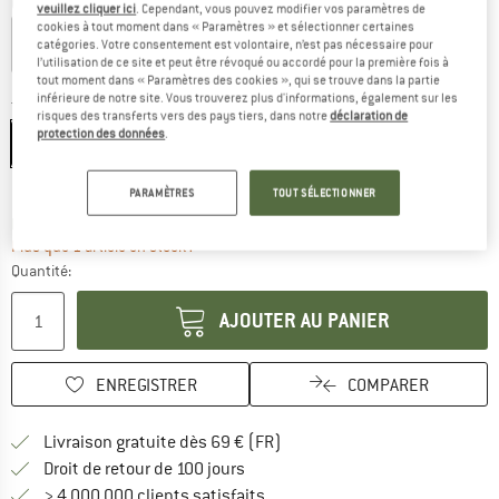
Couleur:
Tea Leaf
veuillez cliquer ici
. Cependant, vous pouvez modifier vos paramètres de
cookies à tout moment dans « Paramètres » et sélectionner certaines
catégories. Votre consentement est volontaire, n’est pas nécessaire pour
l’utilisation de ce site et peut être révoqué ou accordé pour la première fois à
tout moment dans « Paramètres des cookies », qui se trouve dans la partie
-60 %
-60 %
inférieure de notre site. Vous trouverez plus d'informations, également sur les
Taille:
S
risques des transferts vers des pays tiers, dans notre
déclaration de
protection des données
.
S
M
L
XL
XXL
3XL
Guide des tailles
PARAMÈTRES
TOUT SÉLECTIONNER
Le lien s'ouvre dans une boîte d'inf
Délai de livraison: 3-5 jours ouvrables
Plus que 1 article en stock !
Quantité:
AJOUTER AU PANIER
ENREGISTRER
COMPARER
Trouve les infos sur la livrais
Livraison gratuite dès 69 € (FR)
Trouve les informations de paiemen
Droit de retour de 100 jours
> 4 000 000 clients satisfaits