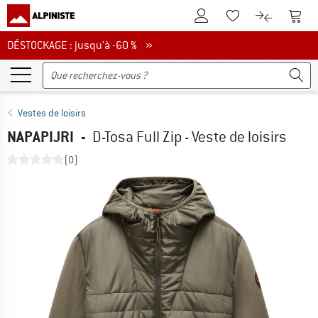
Vers le compte client
Vers 
Vers la liste d'env
Vers le com
DÉSTOCKAGE : jusqu'à -60 %
DÉSTOCKAGE : jusqu'à -60 % »
Vestes de loisirs
NAPAPIJRI
-
D-Tosa Full Zip - Veste de loisirs
(0)