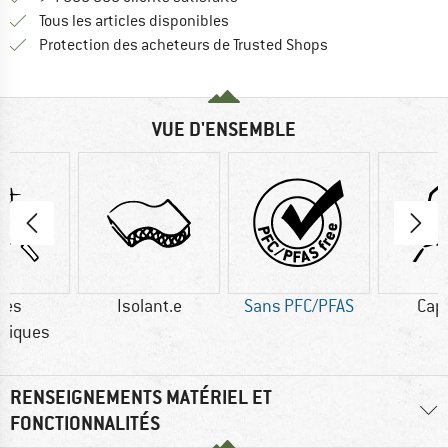
Tous les articles disponibles
Trouve toutes les i
Protection des acheteurs de Trusted Shops
VUE D'ENSEMBLE
res
Isolant.e
Sans PFC/PFAS
Cap
tiques
RENSEIGNEMENTS MATÉRIEL ET
FONCTIONNALITÉS