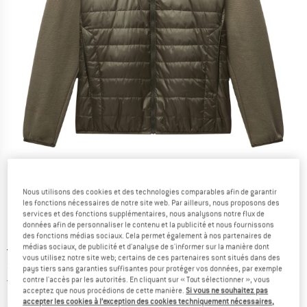
Photos détaillées
Nous utilisons des cookies et des technologies comparables afin de garantir
les fonctions nécessaires de notre site web. Par ailleurs, nous proposons des
services et des fonctions supplémentaires, nous analysons notre flux de
données afin de personnaliser le contenu et la publicité et nous fournissons
des fonctions médias sociaux. Cela permet également à nos partenaires de
médias sociaux, de publicité et d'analyse de s'informer sur la manière dont
Prix initial :
Prix:
219,95
€
vous utilisez notre site web; certains de ces partenaires sont situés dans des
87,98
€
TVA incl.
pays tiers sans garanties suffisantes pour protéger vos données, par exemple
France. Informations sur les frais de l
Livraison gratuite
(FR)
contre l'accès par les autorités. En cliquant sur « Tout sélectionner », vous
acceptez que nous procédions de cette manière.
Si vous ne souhaitez pas
accepter les cookies à l’exception des cookies techniquement nécessaires,