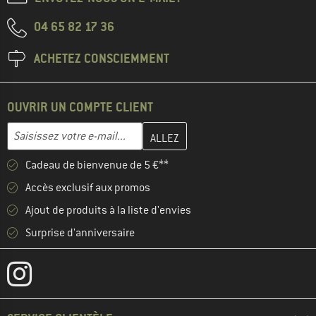
04 65 82 17 36
ACHETEZ CONSCIEMMENT
OUVRIR UN COMPTE CLIENT
Entrez votre adresse e-mail ici et créez votre compte client à la 
Adresse e-mail
Cadeau de bienvenue de 5 €**
Accès exclusif aux promos
Ajout de produits à la liste d'envies
Surprise d'anniversaire