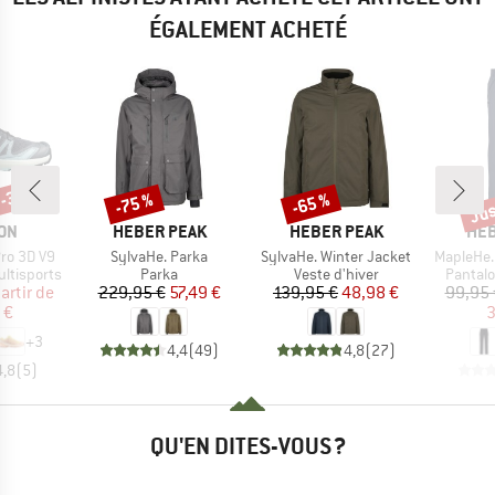
ÉGALEMENT ACHETÉ
 -38 %
Jus
-75 %
-65 %
Remise
Remise
Rem
E
MARQUE
MARQUE
MAR
ON
HEBER PEAK
HEBER PEAK
HEB
Article
Article
Article
ro 3D V9
SylvaHe. Parka
SylvaHe. Winter Jacket
MapleHe.
Product group
Product group
Product
ltisports
Parka
Veste d'hiver
Pantalo
ix
ix réduit
Prix
Prix réduit
Prix
Prix réduit
artir de
229,95 €
57,49 €
139,95 €
48,98 €
99,95 
 €
3
+
3
4,4
(
49
)
4,8
(
27
)
4,8
(
5
)
QU'EN DITES-VOUS ?