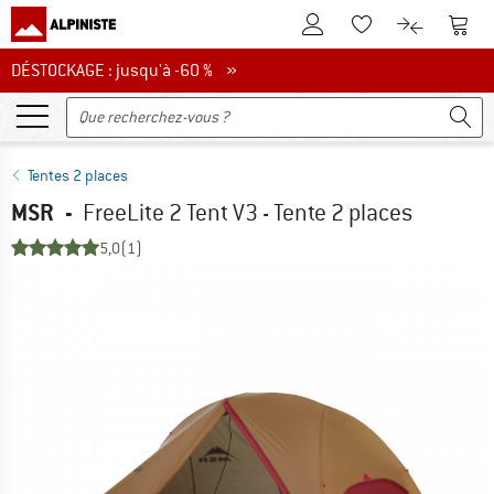
Vers le compte client
Vers 
Vers la liste d'env
Vers le com
DÉSTOCKAGE : jusqu'à -60 %
DÉSTOCKAGE : jusqu'à -60 % »
Tentes 2 places
MSR
-
FreeLite 2 Tent V3 - Tente 2 places
5,0
(1)