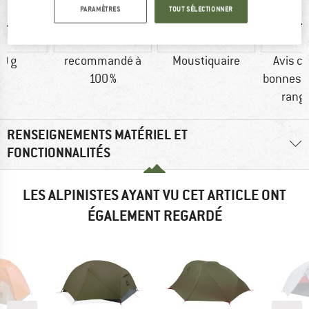
PARAMÈTRES
TOUT SÉLECTIONNER
0 g
recommandé à
Moustiquaire
Avis cl
100 %
bonnes o
rang
RENSEIGNEMENTS MATÉRIEL ET
FONCTIONNALITÉS
LES ALPINISTES AYANT VU CET ARTICLE ONT
ÉGALEMENT REGARDÉ