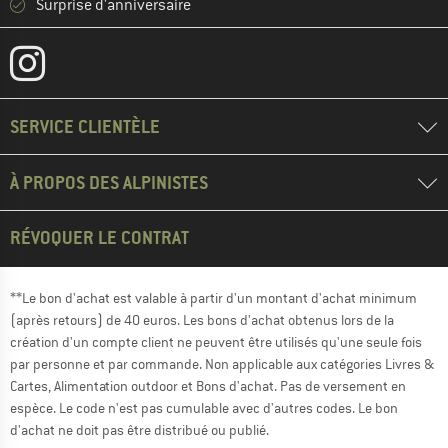
Surprise d'anniversaire
SERVICE CLIENTÈLE
À PROPOS DES ALPINISTES
RÉVOQUER LE CONTRAT
**Le bon d'achat est valable à partir d'un montant d'achat minimum
(après retours) de 40 euros. Les bons d'achat obtenus lors de la
création d'un compte client ne peuvent être utilisés qu'une seule fois
par personne et par commande. Non applicable aux catégories Livres &
Cartes, Alimentation outdoor et Bons d'achat. Pas de versement en
espèce. Le code n'est pas cumulable avec d'autres codes. Le bon
d'achat ne doit pas être distribué ou publié.