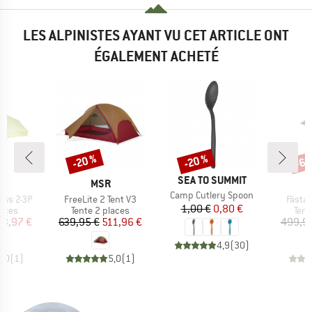
LES ALPINISTES AYANT VU CET ARTICLE ONT
ÉGALEMENT ACHETÉ
-20 %
-20 %
-60
Remise
Remise
Rem
MARQUE
SEA TO SUMMIT
UE
MARQUE
E
MSR
Article
Camp Cutlery Spoon
Article
Article
ess 2-3P
FreeLite 2 Tent V3
FästaS
Prix
Prix réduit
1,00 €
0,80 €
group
Product group
Prod
laces
Tente 2 places
Tent
ix
ix réduit
Prix
Prix réduit
3,97 €
639,95 €
511,96 €
499,9
4,9
(
30
)
5,0
(
1
)
5,0
(
1
)