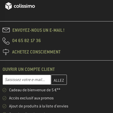
ENVOYEZ-NOUS UN E-MAIL !
04 65 82 17 36
ACHETEZ CONSCIEMMENT
OUVRIR UN COMPTE CLIENT
Entrez votre adresse e-mail ici et créez votre compte client à la 
Adresse e-mail
Cadeau de bienvenue de 5 €**
Accès exclusif aux promos
Ajout de produits à la liste d'envies