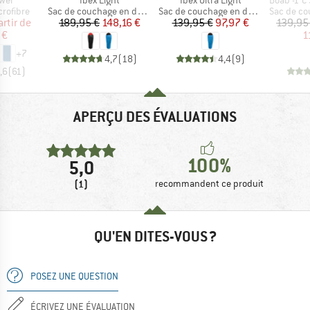
up
Product group
Product group
Product g
crofibre
Sac de couchage en duvet
Sac de couchage en duvet
Sac de couch
ix
ix réduit
Prix
Prix réduit
Prix
Prix réduit
artir de
189,95 €
148,16 €
139,95 €
97,97 €
139,95
 €
1
+
7
4,7
(
18
)
4,4
(
9
)
,6
(
61
)
APERÇU DES ÉVALUATIONS
100%
5,0
(1)
recommandent ce produit
QU'EN DITES-VOUS ?
POSEZ UNE QUESTION
ÉCRIVEZ UNE ÉVALUATION