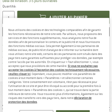
Le lien s'ouvre dans une boîte d'inf
Délai de livraison: 3-5 jours ouvrables
Quantité:
AJOUTER AU PANIER
Nous utilisons des cookies et des technologies comparables afin de garantir
ENREGISTRER
COMPARER
les fonctions nécessaires de notre site web. Par ailleurs, nous proposons des
services et des fonctions supplémentaires, nous analysons notre flux de
données afin de personnaliser le contenu et la publicité et nous fournissons
Trouve les infos sur la livrais
Livraison gratuite dès 69 € (FR)
des fonctions médias sociaux. Cela permet également à nos partenaires de
Trouve les informations de paiemen
médias sociaux, de publicité et d'analyse de s'informer sur la manière dont
Droit de retour de 100 jours
vous utilisez notre site web; certains de ces partenaires sont situés dans des
> 4 000 000 clients satisfaits
pays tiers sans garanties suffisantes pour protéger vos données, par exemple
contre l'accès par les autorités. En cliquant sur « Tout sélectionner », vous
Tous les articles disponibles
acceptez que nous procédions de cette manière.
Si vous ne souhaitez pas
Trouve toutes les i
Protection des acheteurs de Trusted Shops
accepter les cookies à l’exception des cookies techniquement nécessaires,
veuillez cliquer ici
. Cependant, vous pouvez modifier vos paramètres de
cookies à tout moment dans « Paramètres » et sélectionner certaines
catégories. Votre consentement est volontaire, n’est pas nécessaire pour
l’utilisation de ce site et peut être révoqué ou accordé pour la première fois à
VUE D'ENSEMBLE
tout moment dans « Paramètres des cookies », qui se trouve dans la partie
inférieure de notre site. Vous trouverez plus d'informations, également sur les
risques des transferts vers des pays tiers, dans notre
déclaration de
protection des données
.