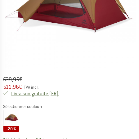
Prix initial :
Prix:
639,95
€
511,96
€
TVA incl.
France. Informations sur les frais de l
Livraison gratuite
(FR)
Sélectionner couleur:
-20 %