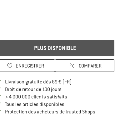
PLUS DISPONIBLE
ENREGISTRER
COMPARER
Trouve les infos sur la livraison 
Livraison gratuite dès 69 € (FR)
Trouve les informations de paiement i
Droit de retour de 100 jours
> 4 000 000 clients satisfaits
Tous les articles disponibles
Trouve toutes les infos
Protection des acheteurs de Trusted Shops