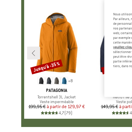
Nous utilison
Par ailleurs
de personnali
nos partenair
web; certain
par exemple c
cette manièr
veuillez cliqu
sélectionner 
peut être rév
partie inféri
Jusqu'à -35 %
Jusqu'à -35 %
Remise
Remise
tiers, dans n
+
8
MARQUE
PATAGONIA
MARQU
PATAGO
Article
Torrentshell 3L Jacket
Article
Retro Pile 
Product group
Veste imperméable
Product 
Veste pol
199,95 €
à partir de
Prix
Prix réduit
129,97 €
149,95 €
à parti
Pr
Pr
4,7
(
79
)
4