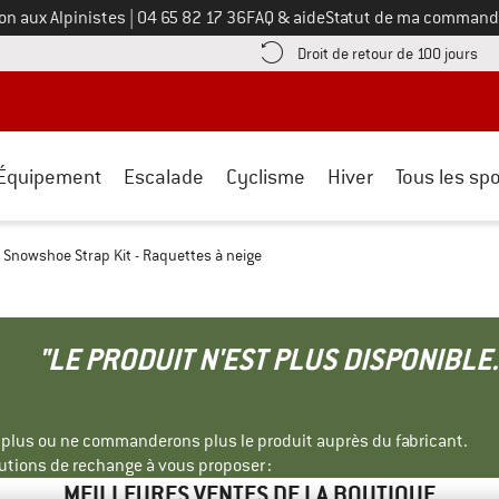
Appelez-nous au
on aux Alpinistes
|
04 65 82 17 36
FAQ & aide
Statut de ma command
e les informations de paiement ici ! Ouvre une boîte d'information
Tro
Droit de retour de 100 jours
Équipement
Escalade
Cyclisme
Hiver
Tous les spo
c Snowshoe Strap Kit - Raquettes à neige
"LE PRODUIT N'EST PLUS DISPONIBLE.
s plus ou ne commanderons plus le produit auprès du fabricant.
tions de rechange à vous proposer :
MEILLEURES VENTES DE LA BOUTIQUE