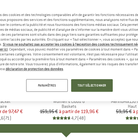
s des cookies et des technologies comparables afin de garantir les fonctions nécessaires de
, nous proposons des services et des fonctions supplémentaires, nous analysons notre flux d
ser le contenu et la publicité et nous fournissons des fonctions médias sociaux. Cela perme
es de médias sociaux, de publicité et d'analyse de s'informer sur la manière dont vous utilise
s de ces partenaires sont situés dans des pays tiers sans garanties suffisantes pour protég
ontre l'accès par les autorités. En cliquant sur « Tout sélectionner », vous acceptez que no
e.
Si vous ne souhaitez pas accepter les cookies à l’exception des cookies techniquement n
er ici
. Cependant, vous pouvez modifier vos paramètres de cookies à tout moment dans « Pa
certaines catégories. Votre consentement est volontaire, n’est pas nécessaire pour l’utilisati
oqué ou accordé pour la première fois à tout moment dans « Paramètres des cookies », qui se
eure de notre site. Vous trouverez plus d'informations, également sur les risques des transfe
Jusqu'à -25 %
Jusqu'à 
Remise
Remise
otre
déclaration de protection des données
.
+
1
+
10
PARAMÈTRES
TOUT SÉLECTIONNER
E
NIA
MARQUE
ON
MA
HEB
Jacket
Article
Women's Cloud 6
Article
MerinoMix150 P
group
aire
Product group
Baskets
Produ
Haut 
r de
ix
ix réduit
97,47 €
159,95 €
à partir de
Prix
Prix réduit
119,96 €
59,95 €
à 
,6
(
71
)
4,7
(
48
)