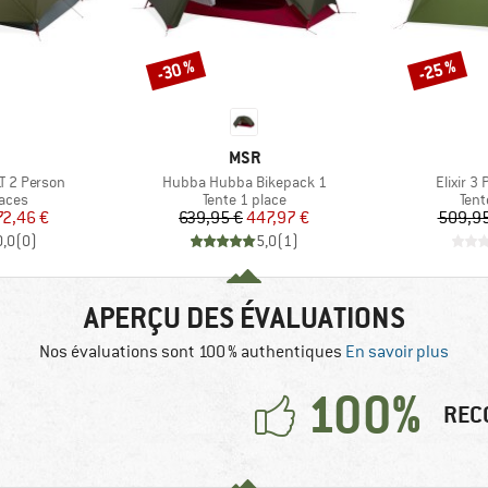
-30 %
-25 %
Remise
Remise
QUE
MARQUE
MSR
Article
Article
T 2 Person
Hubba Hubba Bikepack 1
Elixir 3
group
Product group
Prod
laces
Tente 1 place
Tent
ix
ix réduit
Prix
Prix réduit
72,46 €
639,95 €
447,97 €
509,95
0,0
(
0
)
5,0
(
1
)
APERÇU DES ÉVALUATIONS
Nos évaluations sont 100 % authentiques
En savoir plus
100%
REC