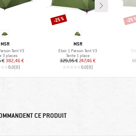
-25 %
-25 
Remise
Remi
MARQUE
MARQUE
MSR
MSR
Article
Art
 Person Tent V3
Elixir 1 Person Tent V3
El
uct group
Product group
e 3 places
Tente 1 place
Prix
Prix réduit
Prix
Prix réduit
 €
382,46 €
329,95 €
247,46 €
6
0,0
(
0
)
0,0
(
0
)
OMMANDENT CE PRODUIT