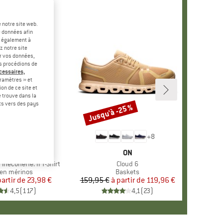
 notre site web.
e données afin
t également à
z notre site
er vos données,
us procédions de
écessaires,
ramètres » et
on de ce site et
 trouve dans la
rts vers des pays
-60 %
Jusqu'à -25 %
Remise
+
4
+
8
RQUE
ER PEAK
MARQUE
ON
ineconeHe. II T-Shirt
Article
Cloud 6
ct group
en mérinos
Product group
Baskets
partir de
Prix
Prix réduit
23,98 €
159,95 €
à partir de
Prix
Prix réduit
119,96 €
4,5
(
117
)
4,1
(
23
)