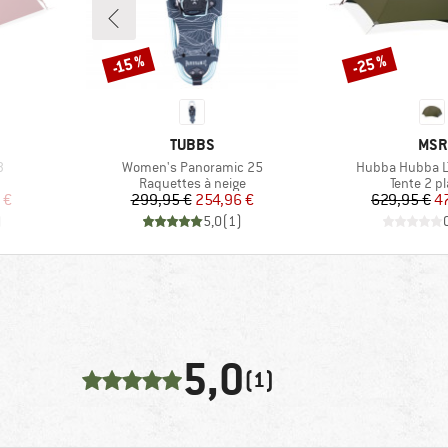
-25 %
-15 %
Remise
Remise
MARQUE
MAR
TUBBS
MSR
Article
Article
3
Women's Panoramic 25
Hubba Hubba L
Product group
Product 
Raquettes à neige
Tente 2 p
duit
Prix
Prix réduit
Pr
Pr
 €
299,95 €
254,96 €
629,95 €
4
)
5,0
(
1
)
5,0
(1)