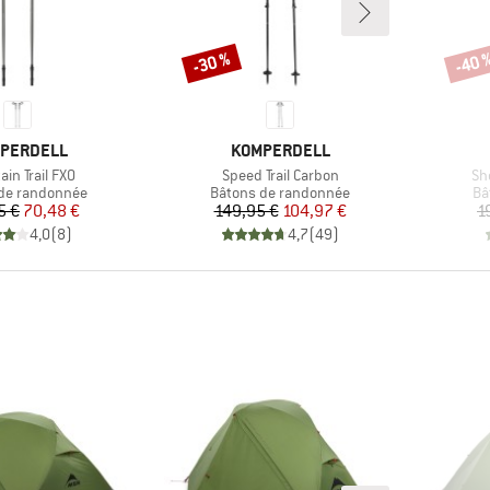
-30 %
-40 
Remise
Remi
QUE
MARQUE
PERDELL
KOMPERDELL
Article
Art
in Trail FXO
Speed Trail Carbon
Sh
 group
Product group
Pr
de randonnée
Bâtons de randonnée
Bâ
Prix
Prix réduit
Prix
Prix réduit
5 €
70,48 €
149,95 €
104,97 €
1
4,0
(
8
)
4,7
(
49
)