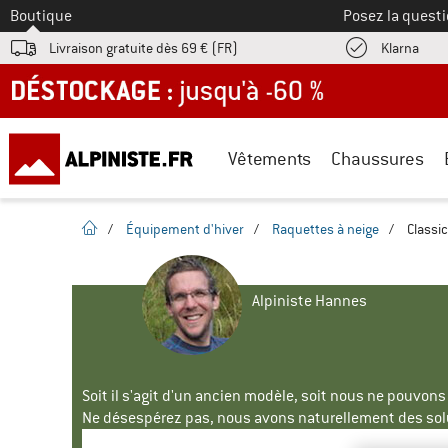
Vers le
Boutique
Posez la questi
Trouv
Livraison gratuite dès 69 € (FR)
Klarna
DÉSTOCKAGE : jusqu'à -60 %
Vêtements
Chaussures
Page d'accueil
/
Équipement d'hiver
/
Raquettes à neige
/
Classi
Alpiniste Hannes
Soit il s'agit d'un ancien modèle, soit nous ne pouvon
Ne désespérez pas, nous avons naturellement des solu