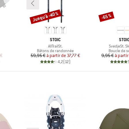
Jusqu'à -40 %
-65 %
Remise
Remise
MARQUE
MAR
STOIC
STOI
Article
Article
AllTrailSt.
SvedjeSt. Sk
Product group
Product gr
Bâtons de randonnée
Boucle de s
duit
Prix
Prix réduit
Pr
Pr
 €
59,95 €
à partir de
37,77 €
9,95 €
à partir
)
4,2
(
12
)