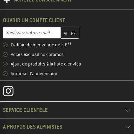
OUVRIR UN COMPTE CLIENT
Entrez votre adresse e-mail ici et créez votre compte client à la 
Adresse e-mail
Cadeau de bienvenue de 5 €**
Accès exclusif aux promos
Ajout de produits à la liste d'envies
Surprise d'anniversaire
SERVICE CLIENTÈLE
À PROPOS DES ALPINISTES