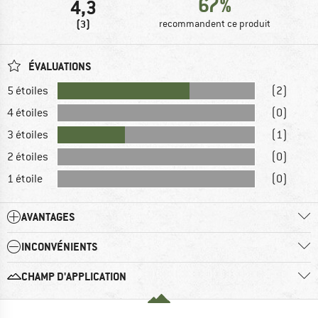
67%
4,3
(3)
recommandent ce produit
ÉVALUATIONS
5 étoiles
(2)
4 étoiles
(0)
3 étoiles
(1)
2 étoiles
(0)
1 étoile
(0)
AVANTAGES
INCONVÉNIENTS
CHAMP D'APPLICATION