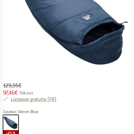
Prix initial :
Prix:
129,95
€
97,46
€
TVA incl.
France. Informations sur les frais de l
Livraison gratuite
(FR)
Couleur:
Denim Blue
-25 %