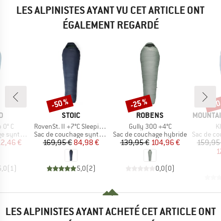
LES ALPINISTES AYANT VU CET ARTICLE ONT
ÉGALEMENT REGARDÉ
-50 %
-25 %
-20
Remise
Remise
Rem
UE
MARQUE
MARQUE
MARQUE
D
STOIC
ROBENS
MOUNTAI
Article
Article
Ar
 0° C
RovenSt. II +7°C Sleeping Bag
Gully 300 +4°C
Kl
Product group
Product group
Product g
nthétique
Sac de couchage synthétique
Sac de couchage hybride
Sac de couch
ix
ix réduit
Prix
Prix réduit
Prix
Prix réduit
2,46 €
169,95 €
84,98 €
139,95 €
104,96 €
159,95
1
5,0
(
1
)
5,0
(
2
)
0,0
(
0
)
LES ALPINISTES AYANT ACHETÉ CET ARTICLE ONT