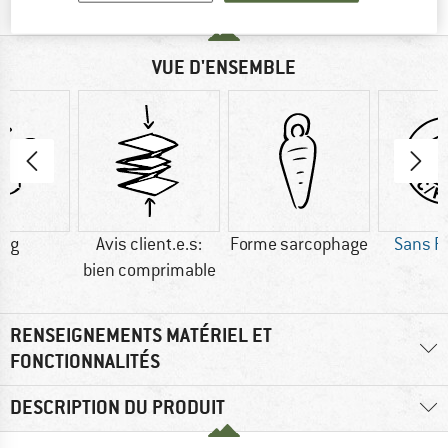
VUE D'ENSEMBLE
0 g
Avis client.e.s:
Forme sarcophage
Sans P
bien comprimable
RENSEIGNEMENTS MATÉRIEL ET
FONCTIONNALITÉS
DESCRIPTION DU PRODUIT