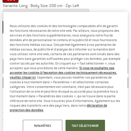
Variante:
Long - Body Size: 200 cm - Zip: Left
Regular - Body Size: 185 cm - Zip: Left
Nous utilisons des cookies et des technologies comparables afin de garantir
Long - Body Size: 200 cm - Zip: Left
les fonctions nécessaires de notre site web. Par ailleurs, nous proposons des
services et des fonctions supplémentaires, nous analysons notre flux de
Le lien s'ouvre dans une boîte
données afin de personnaliser le contenu et la publicité et nous fournissons
Délai de livraison: 3-5 jours ouvrables
des fonctions médias sociaux. Cela permet également à nos partenaires de
Plus que 1 article en stock !
médias sociaux, de publicité et d'analyse de s'informer sur la manière dont
Quantité:
vous utilisez notre site web; certains de ces partenaires sont situés dans des
pays tiers sans garanties suffisantes pour protéger vos données, par exemple
contre l'accès par les autorités. En cliquant sur « Tout sélectionner », vous
AJOUTER AU PANIER
acceptez que nous procédions de cette manière.
Si vous ne souhaitez pas
accepter les cookies à l’exception des cookies techniquement nécessaires,
veuillez cliquer ici
. Cependant, vous pouvez modifier vos paramètres de
cookies à tout moment dans « Paramètres » et sélectionner certaines
ENREGISTRER
COMPARER
catégories. Votre consentement est volontaire, n’est pas nécessaire pour
l’utilisation de ce site et peut être révoqué ou accordé pour la première fois à
tout moment dans « Paramètres des cookies », qui se trouve dans la partie
Trouve les infos sur la livrais
Livraison gratuite dès 69 € (FR)
inférieure de notre site. Vous trouverez plus d'informations, également sur les
Trouve les informations de paiemen
Droit de retour de 100 jours
risques des transferts vers des pays tiers, dans notre
déclaration de
protection des données
.
> 4 000 000 clients satisfaits
Tous les articles disponibles
Trouve toutes les i
Protection des acheteurs de Trusted Shops
PARAMÈTRES
TOUT SÉLECTIONNER